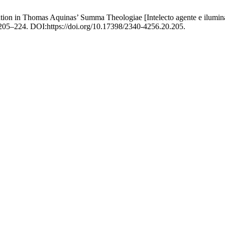
ination in Thomas Aquinas’ Summa Theologiae [Intelecto agente e ilum
, 205–224. DOI:https://doi.org/10.17398/2340-4256.20.205.