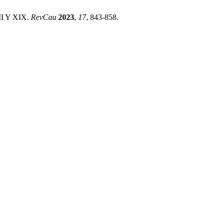
III Y XIX.
RevCau
2023
,
17
, 843-858.