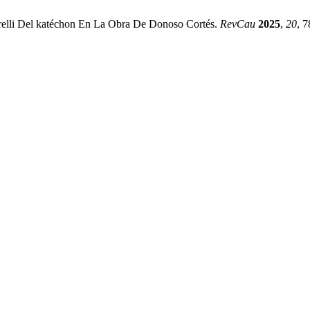
urelli Del katéchon En La Obra De Donoso Cortés.
RevCau
2025
,
20
, 