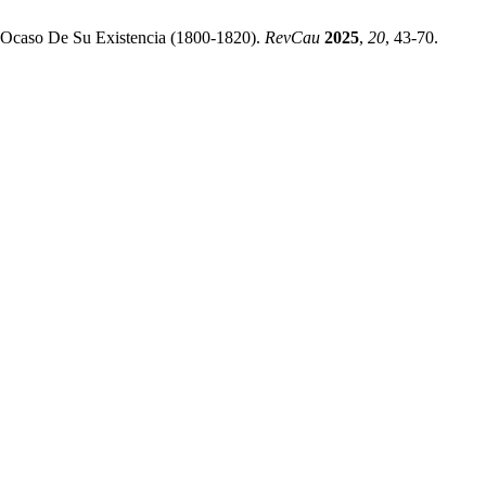
l Ocaso De Su Existencia (1800-1820).
RevCau
2025
,
20
, 43-70.