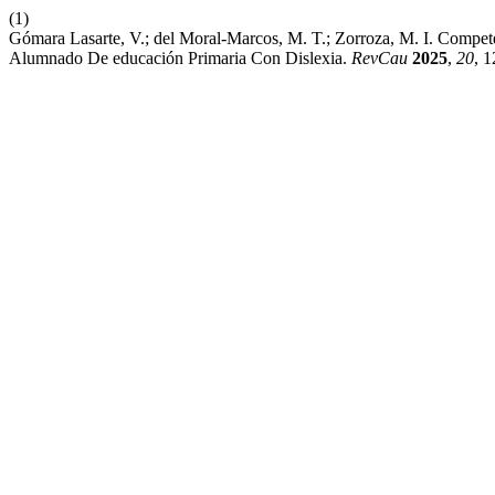
(1)
Gómara Lasarte, V.; del Moral-Marcos, M. T.; Zorroza, M. I. Comp
Alumnado De educación Primaria Con Dislexia.
RevCau
2025
,
20
, 