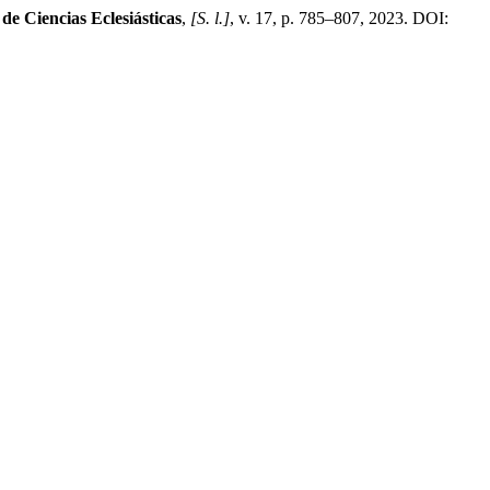
de Ciencias Eclesiásticas
,
[S. l.]
, v. 17, p. 785–807, 2023. DOI: