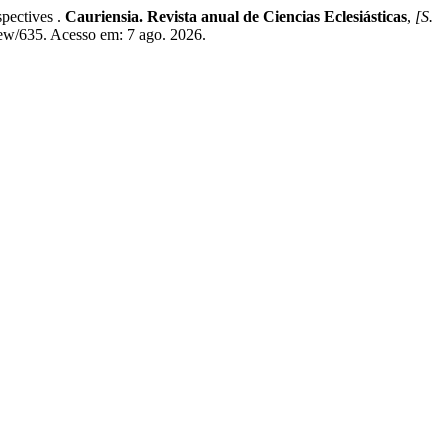
spectives .
Cauriensia. Revista anual de Ciencias Eclesiásticas
,
[S.
iew/635. Acesso em: 7 ago. 2026.