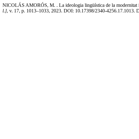
NICOLÁS AMORÓS, M. . La ideologia lingüística de la modernitat i la
l.]
, v. 17, p. 1013–1033, 2023. DOI: 10.17398/2340-4256.17.1013. Dis