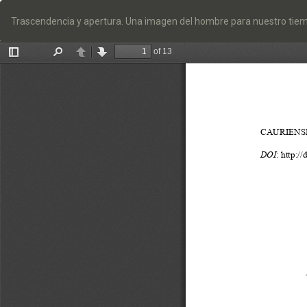
Volver
a
Trascendencia y apertura. Una imagen del hombre para nuestro tie
los
detalles
del
artículo