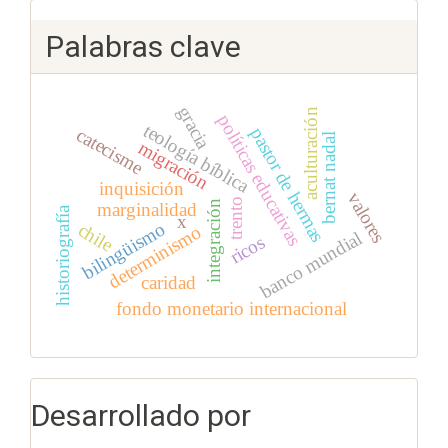
Palabras clave
gracia
aculturación
políticas educativas
teología bíblica
pastor de hermas
catecisme
bernat nadal
migración
inquisición
valores
trento
integración
marginalidad
historiografía
x
bilingüismo
chile
determinismo
banco mundial
ricos
caridad
fondo monetario internacional
Desarrollado por