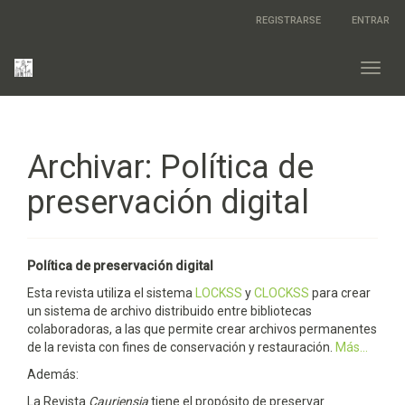
Salto
REGISTRARSE
ENTRAR
rápido
al
contenido
Toggl
de
navig
la
página
Navegación
principal
Archivar: Política de
Contenido
principal
preservación digital
Barra
lateral
Política de preservación digital
Esta revista utiliza el sistema
LOCKSS
y
CLOCKSS
para crear
un sistema de archivo distribuido entre bibliotecas
colaboradoras, a las que permite crear archivos permanentes
de la revista con fines de conservación y restauración.
Más...
Además:
La Revista
Cauriensia
tiene el propósito de preservar