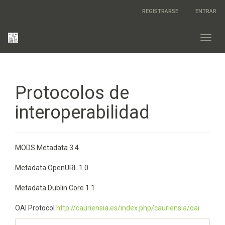
Salto
REGISTRARSE
ENTRAR
rápido
al
contenido
Toggl
de
navig
la
página
Navegación
principal
Protocolos de
Contenido
principal
interoperabilidad
Barra
lateral
MODS Metadata 3.4
Metadata OpenURL 1.0
Metadata Dublin Core 1.1
OAI Protocol
http://cauriensia.es/index.php/cauriensia/oai