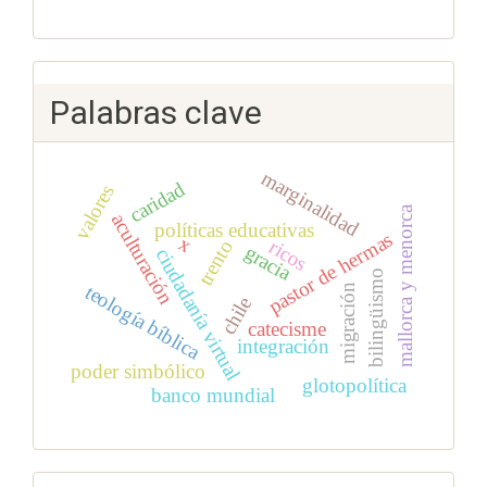
Palabras clave
marginalidad
caridad
valores
mallorca y menorca
aculturación
políticas educativas
pastor de hermas
x
ricos
trento
gracia
ciudadanía virtual
bilingüismo
teología bíblica
migración
chile
catecisme
integración
poder simbólico
glotopolítica
banco mundial