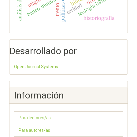
teología bíblica
banco mundial
ricos
caridad
trento
historiografía
Desarrollado por
Open Journal Systems
Información
Para lectores/as
Para autores/as