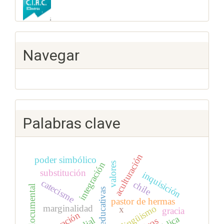
Navegar
Palabras clave
aculturación
poder simbólico
integración
valores
substitución
inquisición
catecisme
chile
análisis documental
políticas educativas
pastor de hermas
bilingüismo
marginalidad
x
gracia
migración