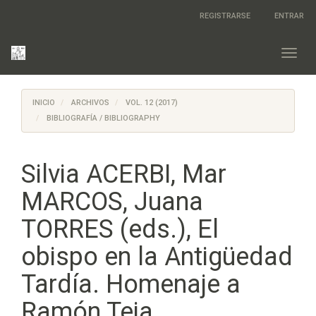
Salto
REGISTRARSE
ENTRAR
rápido
al
contenido
Toggl
de
navig
la
página
INICIO
ARCHIVOS
VOL. 12 (2017)
Navegación
principal
BIBLIOGRAFÍA / BIBLIOGRAPHY
Contenido
principal
Barra
Silvia ACERBI, Mar
lateral
MARCOS, Juana
TORRES (eds.), El
obispo en la Antigüedad
Tardía. Homenaje a
Ramón Teja