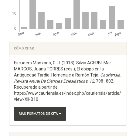
Detalles
CÓMO CITAR
del
Escudero Manzano, G. J. (2018). Silvia ACERBI, Mar
artículo
MARCOS, Juana TORRES (eds.), El obispo en la
Antigüedad Tardía. Homenaje a Ramón Teja.
Cauriensia.
Revista Anual De Ciencias Eclesiásticas
,
12
, 798–802.
Recuperado a partir de
https://www.cauriensia.es/index.php/cauriensia/article/
view/XII-B10
MÁS FORMATOS DE CITA