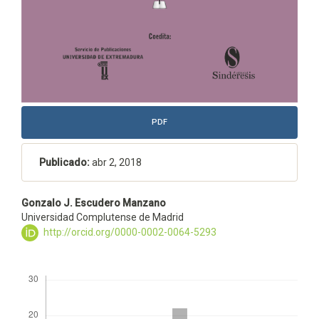
PDF
Publicado:
abr 2, 2018
Contenido
Gonzalo J. Escudero Manzano
Universidad Complutense de Madrid
principal
http://orcid.org/0000-0002-0064-5293
del
artículo
Descargas