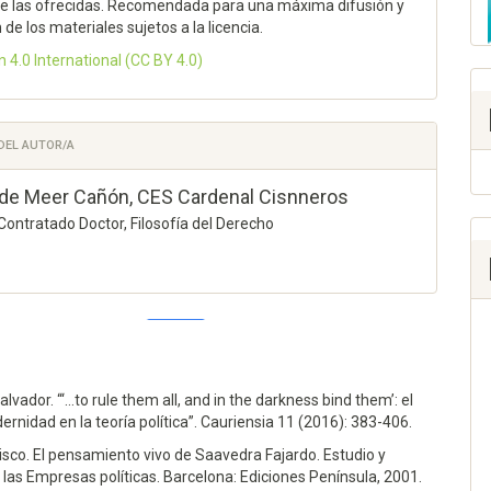
 de las ofrecidas. Recomendada para una máxima difusión y
n de los materiales sujetos a la licencia.
n 4.0 International
(CC BY 4.0)
 DEL AUTOR/A
de Meer Cañón,
CES Cardenal Cisnneros
Contratado Doctor, Filosofía del Derecho
0
0
lvador. “‘…to rule them all, and in the darkness bind them’: el
dernidad en la teoría política”. Cauriensia 11 (2016): 383-406.
isco. El pensamiento vivo de Saavedra Fajardo. Estudio y
 las Empresas políticas. Barcelona: Ediciones Península, 2001.