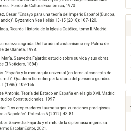
éxico: Fondo de Cultura Económica, 1970.
ez, César. “Ensayo para una teoría del Imperio Español (Europa,
ancio)”. Byzantion Nea Hellás 13-15 (2018): 107-120.
lada, Ricardo. Historia de la Iglesia Católica, tomo II. Madrid:
La realeza sagrada. Del faraón al cristianísimo rey. Palma de
sé de Olañeta, 1998.
 María. Saavedra Fajardo: estudio sobre su vida y sus obras.
de El Noticiero, 1884).
ús. “España y la monarquía universal (en torno al concepto de
rno’)”. Quaderni fiorentini per la storia del pensiero giuridico
 1 (1986): 109-166.
sé Antonio. Teoría del Estado en España en el siglo XVII. Madrid:
tudios Constitucionales, 1997.
ctor. “Los emperadores taumaturgos: curaciones prodigiosas
o a Napoleón”. Potestas 5 (2012): 43-81.
ibor. Saavedra Fajardo y el mito de la diplomacia ingeniosa.
lermo Escolar Editor, 2021.