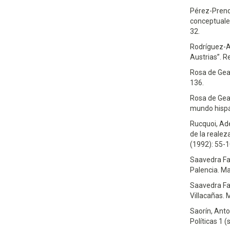
Pérez-Prend
conceptuales
32.
Rodríguez-Ag
Austrias”. R
Rosa de Gea,
136.
Rosa de Gea,
mundo hispán
Rucquoi, Ad
de la realez
(1992): 55-1
Saavedra Fa
Palencia. Ma
Saavedra Faj
Villacañas. 
Saorín, Anto
Políticas 1