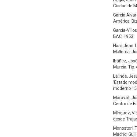
Ciudad de M
García Álvar
América, Biz
García-Villos
BAC, 1953.
Hani, Jean. 
Mallorca: Jo
Ibáñez, José
Murcia: Tip. 
Lalinde, Jes
‘Estado mode
moderno 15,
Maravall, Jo
Centro de Es
Mínguez, Ví
desde Trajan
Monostori, T
Madrid: Guil