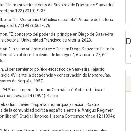
ia. “Un manuscrito inédito de Suspiros de Francia de Saavedra
rgetana 122 (2010): 9-36.
Alberto. “La Monarchia Catholica española”. Anuario de historia
 español 67 (1997): 661-676.
ón. “El concepto del poder del príncipe en Diego de Saavedra
D
sis doctoral, Universidad Francisco de Vitoria, 2023.
ón. “La relación entre el rey y Dios en Diego Saavedra Fajardo.
ternativo al derecho divino de los reyes”, Araucaria, 27, 60
6.
n. El pensamiento político-filosófico de Saavedra Fajardo.
 siglo XVII ante la decadencia y conservación de Monarquías.
esores de Nogués, 1957.
o. “El Sacro Imperio Romano-Germánico”. Acta historica et
ca mediaevalia 14 (1994): 49-55.
ebastián, Javier. “España, monarquía y nación. Cuatro
s de la comunidad política española entre el Antiguo Régimen
ión liberal”. Studia Historica-Historia Contemporánea 12 (1994):
 N. El derecho Divino de los reyes y tres ensayos adicionales.