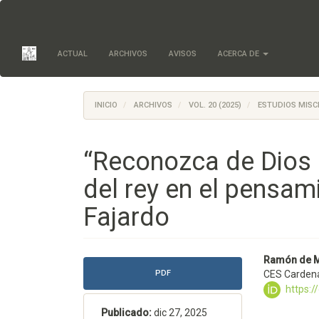
Salto
rápido
al
contenido
ACTUAL
ARCHIVOS
AVISOS
ACERCA DE
de
la
página
Navegación
INICIO
ARCHIVOS
VOL. 20 (2025)
ESTUDIOS MISC
principal
Contenido
principal
“Reconozca de Dios el
Barra
lateral
del rey en el pensa
Fajardo
Barra
Conte
Ramón de 
PDF
CES Cardena
lateral
princi
https:
del
del
Publicado:
dic 27, 2025