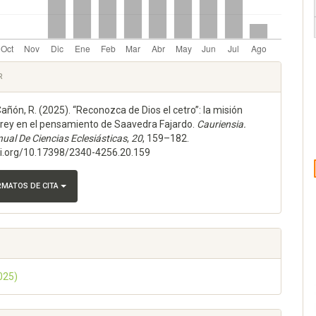
les
R
añón, R. (2025). “Reconozca de Dios el cetro”: la misión
lo
l rey en el pensamiento de Saavedra Fajardo.
Cauriensia.
nual De Ciencias Eclesiásticas
,
20
, 159–182.
oi.org/10.17398/2340-4256.20.159
RMATOS DE CITA
2025)