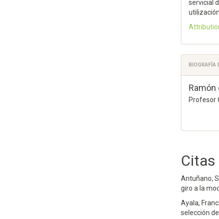
servicial
utilizació
Attributio
BIOGRAFÍA
Ramón 
Profesor 
Citas
Antuñano, Sa
giro a la mo
Ayala, Franc
selección de