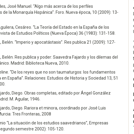
es, José Manuel. “Algo más acerca de los perfiles
 de la Monarquía Hispánica”. Foro. Nueva época, 10 (2009): 13-
uilera, Cesáreo. “La Teoría del Estado en la España de los
evista de Estudios Políticos (Nueva Época) 36 (1983): 131-158.
 Belén. “Imperio y apocatástasis”. Res publica 21 (2009): 127-
 Belén. Res publica y poder: Saavedra Fajardo y los dilemas del
ico. Madrid: Biblioteca Nueva, 2010.
eline. “De los reyes que no son taumaturgos: los fundamentos
a en España”. Relaciones: Estudios de Historia y Sociedad 13, 51
00.
jardo, Diego. Obras completas, editado por Ángel González
drid: M. Aguilar, 1946.
ardo, Diego. Rariora et minora, coordinado por José Luis
Murcia: Tres Fronteras, 2008
nio “La situación de los estudios saavedrianos”, Empresas
 (segundo semestre 2002): 105-120.