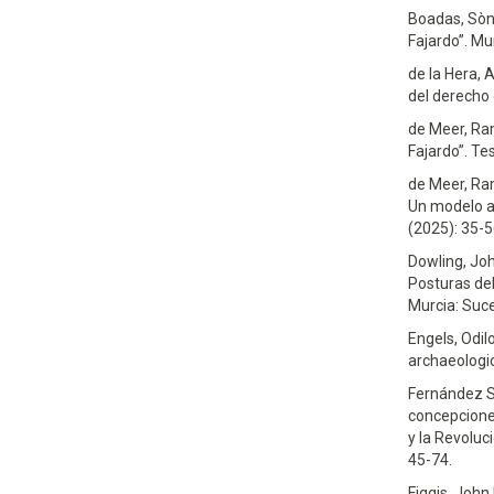
Boadas, Sòn
Fajardo”. Mu
de la Hera, 
del derecho
de Meer, Ram
Fajardo”. Te
de Meer, Ram
Un modelo al
(2025): 35-5
Dowling, Joh
Posturas del
Murcia: Suc
Engels, Odil
archaeologi
Fernández S
concepcione
y la Revoluc
45-74.
Figgis, John