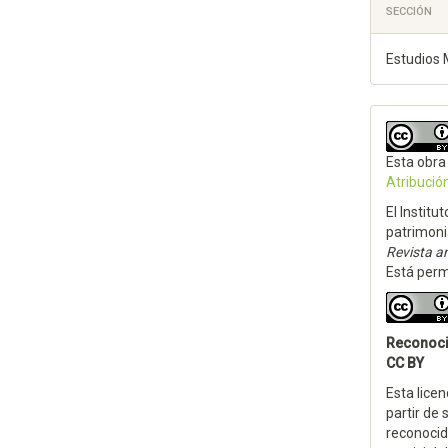
SECCIÓN
Estudios 
Esta obra
Atribució
El Institu
patrimoni
Revista an
Está permi
Reconoc
CC BY
Esta licen
partir de 
reconocida