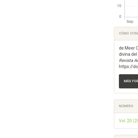
Detal
CÓMO CITA
del
de Meer C
artícu
divina de
Revista A
https://d
MÁS FO
NÚMERO
Vol. 20 (