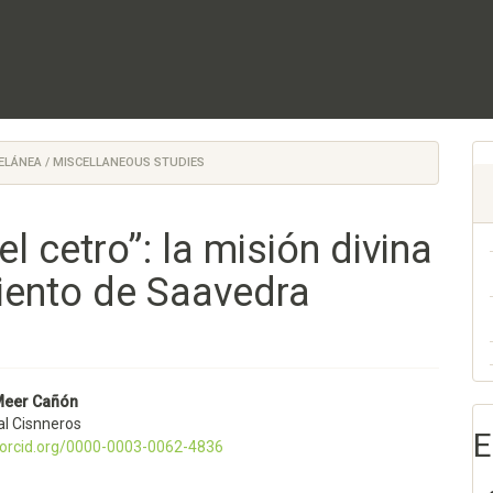
ELÁNEA / MISCELLANEOUS STUDIES
 cetro”: la misión divina
miento de Saavedra
nido
Meer Cañón
l Cisnneros
pal
E
//orcid.org/0000-0003-0062-4836