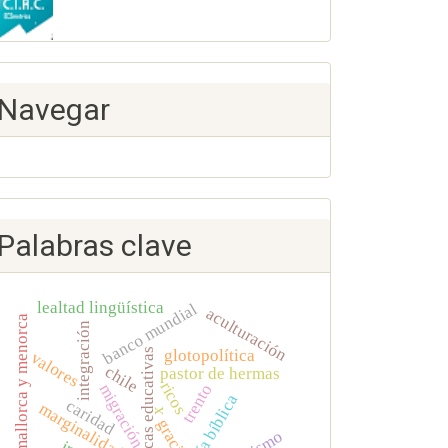
Navegar
Palabras clave
lealtad lingüística
banco mundial
aculturación
mallorca y menorca
integración
glotopolítica
políticas educativas
valores
chile
pastor de hermas
ricos
migración
trento
teología bíblica
caridad
marginalidad
x
gracia