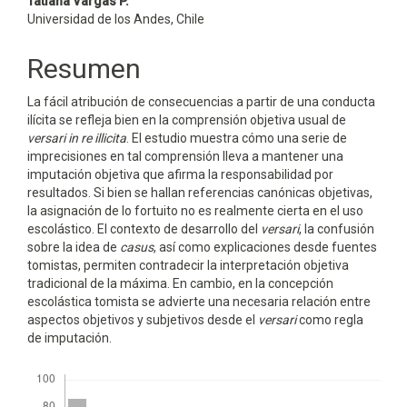
Contenido
Tatiana Vargas P.
Universidad de los Andes, Chile
principal
del
Resumen
artículo
La fácil atribución de consecuencias a partir de una conducta
ilícita se refleja bien en la comprensión objetiva usual de
versari in re illicita
. El estudio muestra cómo una serie de
imprecisiones en tal comprensión lleva a mantener una
imputación objetiva que afirma la responsabilidad por
resultados. Si bien se hallan referencias canónicas objeti­vas,
la asignación de lo fortuito no es realmente cierta en el uso
escolástico. El contexto de desarrollo del
versari
, la confusión
sobre la idea de
casus
, así como explicaciones desde fuentes
tomistas, permiten contradecir la interpretación objetiva
tradicional de la máxima. En cambio, en la concepción
escolástica tomista se advierte una necesaria re­lación entre
aspectos objetivos y subjetivos desde el
versari
como regla
de imputación.
Descargas