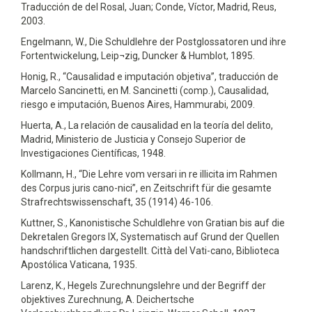
Traducción de del Rosal, Juan; Conde, Víctor, Madrid, Reus,
2003.
Engelmann, W., Die Schuldlehre der Postglossatoren und ihre
Fortentwickelung, Leip¬zig, Duncker & Humblot, 1895.
Honig, R., “Causalidad e imputación objetiva”, traducción de
Marcelo Sancinetti, en M. Sancinetti (comp.), Causalidad,
riesgo e imputación, Buenos Aires, Hammurabi, 2009.
Huerta, A., La relación de causalidad en la teoría del delito,
Madrid, Ministerio de Justicia y Consejo Superior de
Investigaciones Científicas, 1948.
Kollmann, H., “Die Lehre vom versari in re illicita im Rahmen
des Corpus juris cano-nici”, en Zeitschrift für die gesamte
Strafrechtswissenschaft, 35 (1914) 46-106.
Kuttner, S., Kanonistische Schuldlehre von Gratian bis auf die
Dekretalen Gregors IX, Systematisch auf Grund der Quellen
handschriftlichen dargestellt. Città del Vati-cano, Biblioteca
Apostólica Vaticana, 1935.
Larenz, K., Hegels Zurechnungslehre und der Begriff der
objektives Zurechnung, A. Deichertsche