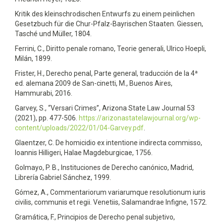
Kritik des kleinschrodischen Entwurfs zu einem peinlichen
Gesetzbuch für die Chur-Pfalz-Bayrischen Staaten. Giessen,
Tasché und Müller, 1804.
Ferrini, C., Diritto penale romano, Teorie generali, Ulrico Hoepli,
Milán, 1899.
Frister, H., Derecho penal, Parte general, traducción de la 4ª
ed. alemana 2009 de San-cinetti, M., Buenos Aires,
Hammurabi, 2016.
Garvey, S., “Versari Crimes”, Arizona State Law Journal 53
(2021), pp. 477-506.
https://arizonastatelawjournal.org/wp-
content/uploads/2022/01/04-Garvey.pdf
.
Glaentzer, C. De homicidio ex intentione indirecta commisso,
Ioannis Hilligeri, Halae Magdeburgicae, 1756.
Golmayo, P. B., Instituciones de Derecho canónico, Madrid,
Librería Gabriel Sánchez, 1999.
Gómez, A., Commentariorum variarumque resolutionum iuris
civilis, communis et regii. Venetiis, Salamandrae Infigne, 1572.
Gramática, F., Principios de Derecho penal subjetivo,