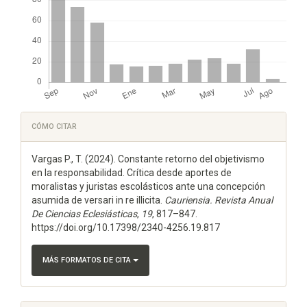
Detalles
CÓMO CITAR
del
Vargas P., T. (2024). Constante retorno del objetivismo
artículo
en la responsabilidad. Crítica desde aportes de
moralistas y juristas escolásticos ante una concepción
asumida de versari in re illicita.
Cauriensia. Revista Anual
De Ciencias Eclesiásticas
,
19
, 817–847.
https://doi.org/10.17398/2340-4256.19.817
MÁS FORMATOS DE CITA