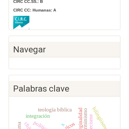
CIRC CC.SS.: B
CIRC CC: Humanas: A
Navegar
Palabras clave
bilingüismo
teología bíblica
marginalidad
determinismo
integración
catecisme
ricos
chile
x