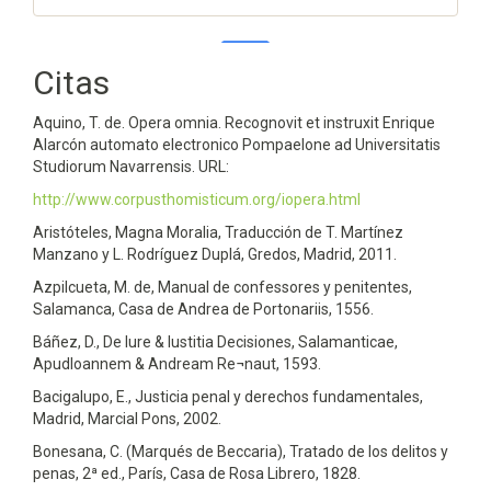
Citas
0
0
Aquino, T. de. Opera omnia. Recognovit et instruxit Enrique
Alarcón automato electronico Pompaelone ad Universitatis
Studiorum Navarrensis. URL:
http://www.corpusthomisticum.org/iopera.html
Aristóteles, Magna Moralia, Traducción de T. Martínez
Manzano y L. Rodríguez Duplá, Gredos, Madrid, 2011.
Azpilcueta, M. de, Manual de confessores y penitentes,
Salamanca, Casa de Andrea de Portonariis, 1556.
Báñez, D., De Iure & Iustitia Decisiones, Salamanticae,
ApudIoannem & Andream Re¬naut, 1593.
Bacigalupo, E., Justicia penal y derechos fundamentales,
Madrid, Marcial Pons, 2002.
Bonesana, C. (Marqués de Beccaria), Tratado de los delitos y
penas, 2ª ed., París, Casa de Rosa Librero, 1828.