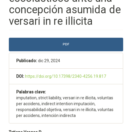
concepción asumida de
versari in re illicita
Barra
PDF
lateral
del
Publicado:
dic 29, 2024
artículo
DOI:
https://doi.org/10.17398/2340-4256.19.817
Palabras clave:
imputation, strict liability, versari in re illicita, voluntas
per accidens, indirect intention imputación,
responsabilidad objetiva, versari in re illicita, voluntas
per accidens, intención indirecta