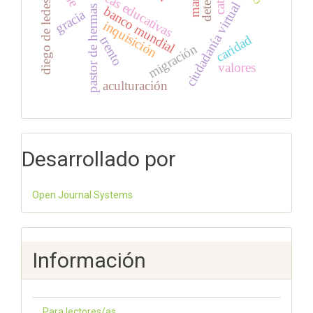
políticas educativas
diego de ledesma
ciudadanía virtual
pastor de hermas
banco mundial
gracia
inquisición
caridad
trento
migración
valores
aculturación
Desarrollado por
Open Journal Systems
Información
Para lectores/as