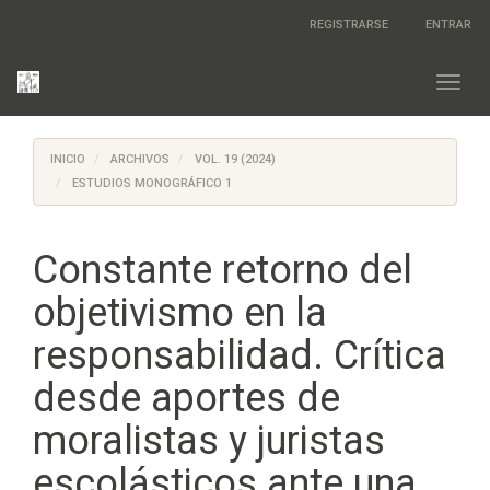
Salto
REGISTRARSE
ENTRAR
rápido
al
contenido
Toggl
de
navig
la
página
INICIO
ARCHIVOS
VOL. 19 (2024)
Navegación
principal
ESTUDIOS MONOGRÁFICO 1
Contenido
principal
Barra
Constante retorno del
lateral
objetivismo en la
responsabilidad. Crítica
desde aportes de
moralistas y juristas
escolásticos ante una