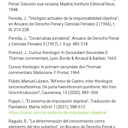
Penal. Solución sua-reciana, Madrid, Instituto Editorial Reus,
1948.
Pereda, J., “Vestigios actuales de la responsabilidad objetiva”,
en Anuario de Derecho Penal y Ciencias Penales 2 (1956), t.
IX, 213-228.
Pereda, J., “Covarrubias penalista”, Anuario de Derecho Penal
y Ciencias Penales 3 (1957), t. X pp. 485-518.
Poinsot, J., Cursus theologici. In Secundam Secundae D.
Thomae commentarii, Lyon, Borde & Arnaud & Barbier, 1663.
Cursus theologici. In primam secundae divi Thomae
commentarii, Matiscone, F. Protat, 1964.
Pulido, Manuel Lázaro, “Alfonso de Castro, inter theologos
iuriconsultissimus: De justa haereticorum punitione, libri tres.
Una introducción”, Cauriensia, 15 (2020), 483–504.
Puppe, I., “El sistema de imputación objetiva”, Traducción de
Pantaleón, Marta. InDret 1 (2021), 588-613.
https://indret.com/el-sistema-de-imputacion-objetiva/
Ragués, R., “La determinación del conocimiento como
elemento del tipo subjetivo”, en Anuario de Derecho Penal y