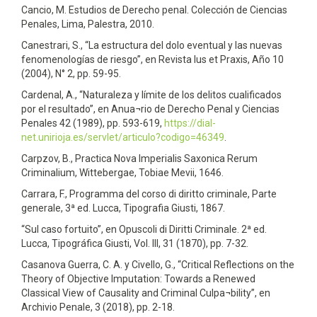
Cancio, M. Estudios de Derecho penal. Colección de Ciencias
Penales, Lima, Palestra, 2010.
Canestrari, S., “La estructura del dolo eventual y las nuevas
fenomenologías de riesgo”, en Revista Ius et Praxis, Año 10
(2004), N° 2, pp. 59-95.
Cardenal, A., “Naturaleza y límite de los delitos cualificados
por el resultado”, en Anua¬rio de Derecho Penal y Ciencias
Penales 42 (1989), pp. 593-619,
https://dial-
net.unirioja.es/servlet/articulo?codigo=46349
.
Carpzov, B., Practica Nova Imperialis Saxonica Rerum
Criminalium, Wittebergae, Tobiae Mevii, 1646.
Carrara, F., Programma del corso di diritto criminale, Parte
generale, 3ª ed. Lucca, Tipografia Giusti, 1867.
“Sul caso fortuito”, en Opuscoli di Diritti Criminale. 2ª ed.
Lucca, Tipográfica Giusti, Vol. III, 31 (1870), pp. 7-32.
Casanova Guerra, C. A. y Civello, G., “Critical Reflections on the
Theory of Objective Imputation: Towards a Renewed
Classical View of Causality and Criminal Culpa¬bility”, en
Archivio Penale, 3 (2018), pp. 2-18.