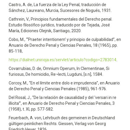
Castro, A. de, La fuerza de la Ley Penal, traducción de
Sánchez, Laureano, Murcia, Sucesores de Nogués, 1931.
Cathrein, V., Principios fundamentales del Derecho penal.
Estudio filosófico-jurídico, traducido por de Tejada, José
María, Ediciones Olejnik, Santiago, 2020.
Cobo, M., “‘Praeter intentionem’ y principio de culpabilidad”, en
Anuario de Derecho Penal y Ciencias Penales, 18 (1965), pp.
85-118,
https://dialnet.unirioja.es/servlet/articulo?codigo=2783014
.
Covarrubias, D. de, Omnium Operum, In Clementinae, Si
furiosus, De homicidio, Re¬lecti, Lugduni, [s.n], 1584.
Corcoy, M., “En el límite entre dolo e imprudencia”, en Anuario
de Derecho Penal y Ciencias Penales (1985), 961-976.
Del Rosal, J., “De la relación de causalidad y del ‘versari in re
illicita’”, en Anuario de Derecho Penal y Ciencias Penales, 3
(1958), t. XI, pp. 577-582.
Feuerbach, A. von, Lehrbuch des gemeinen in Deutschland
gültigen peinlichen Rechts. Giessen, Verlag von Georg
Friedrich Heyer, 1826.