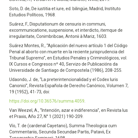
Soto, D. de, De iustitia et iure, ed. bilingüe, Madrid, Instituto
Estudios Políticos, 1968.
Suárez, F., Disputationum de censuris in communi,
excommunicatione, suspensione, et interdicto, itemque de
irregularitate, Conimbribcae, Antonii à Mariz, 1603.
Suárez Montes, R., “Aplicación del nuevo artículo 1 del Código
Penal al aborto con muerte en la reciente jurisprudencia del
Tribunal Supremo”, en Estudios Penales y Criminológicos, vol.
IX Cursos e Congresos nº 40, Servizo de Publicacións da
Universidade de Santiago de Compostela (1986), 208-255.
Udaondo, J. de, “La preterintencionalidad y el Codex Iuris
Canonici”, Revista Española de Derecho Canónico, Volumen 7,
19 (1952), 41-73, doi:
https://doi.org/10.36576/summa.4059
.
Van Weezel, A., “Intención, azar e indiferencia”, en Revista Ius
et Praxis, Año 27, N° 1 (2021) 190-209.
Vío, T. de (cardenal Cayetano), Summa Theologica cum
Commentariis, Secunda Secundae Partis, Patavii, Ex