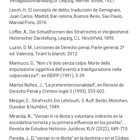
Verlagsbuchhandlung Dr. Leipzig, Werner Scholl, 1927.
Lesch, H., El concepto de delito, traducción de Gemignani,
Juan Carlos. Madrid, Bar-celona, Buenos Aires, Sao Paulo,
Marcial Pons, 2016.
Löffler, A., Die Schuldformen des Strafrechts in Vergleichend-
Historischer Darstellung, Leipzig, C.L. Hirschfeld, 1895.
Luzón, D. M., Lecciones de Derecho penal, Parte general, 2ª
ed. Valencia, Tirant lo blanch, 2012.
Marinucci, G., “Non c'è dolo senza colpa. Morte della
imputazione oggettiva dell'evento e trasfigurazione nella
colpevolezza?”, en RIDPP (1991), 3-39.
Martos Núñez, J., “La preterintencionalidad”, en Revista de
Derecho Penal y Crimino-logía 3 (1993), 553-602.
Mezger, E., Strafrecht, Ein Lehrbuch, 3, Aufl. Berlin, München,
Duncker & Humblot, 1949.
Miranda, A., “Versari in re illicita y voluntario indirecto en la
escolástica tomista y su primera influencia en los juristas”,
Revista de Estudios Histórico-Jurídicos XLIV (2022), 689-710.
Pereda, J., El “versari in re illicita” en la doctrina y en el Código