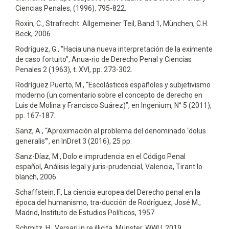
Ciencias Penales, (1996), 795-822.
Roxin, C., Strafrecht. Allgemeiner Teil, Band 1, München, C.H.
Beck, 2006.
Rodríguez, G., “Hacia una nueva interpretación de la eximente
de caso fortuito”, Anua-rio de Derecho Penal y Ciencias
Penales 2 (1963), t. XVI, pp. 273-302.
Rodríguez Puerto, M., “Escolásticos españoles y subjetivismo
moderno (un comentario sobre el concepto de derecho en
Luis de Molina y Francisco Suárez)”, en Ingenium, N° 5 (2011),
pp. 167-187.
Sanz, A., “Aproximación al problema del denominado ‘dolus
generalis’”, en InDret 3 (2016), 25 pp.
Sanz-Díaz, M., Dolo e imprudencia en el Código Penal
español, Análisis legal y juris-prudencial, Valencia, Tirant lo
blanch, 2006.
Schaffstein, F., La ciencia europea del Derecho penal en la
época del humanismo, tra-ducción de Rodríguez, José M.,
Madrid, Instituto de Estudios Políticos, 1957.
Schmitz, H., Versari in re illicita, Münster, WWU, 2019.