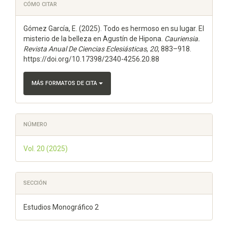
Detalles
CÓMO CITAR
del
Gómez García, E. (2025). Todo es hermoso en su lugar. El
artículo
misterio de la belleza en Agustín de Hipona.
Cauriensia.
Revista Anual De Ciencias Eclesiásticas
,
20
, 883–918.
https://doi.org/10.17398/2340-4256.20.88
MÁS FORMATOS DE CITA
NÚMERO
Vol. 20 (2025)
SECCIÓN
Estudios Monográfico 2