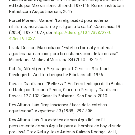
editado por Massimiliano Ghilardi, 109-118. Roma: Institutum
Patristicum Augustinianum, 2019.
Porcel Moreno, Manuel. “La religiosidad posmoderna:
nihilismo, individualismo y religión a la carta”. Cauriensia 19
(2024): 1037-1077, doi:
https://doi.org/10.17398/2340-
4256.19.1037
.
Prada Dussán, Maximiliano. “Estética formal y material
agustiniana: caminos para la cristianización de la música”.
Miscelánea Medieval Murciana 34 (2010): 93-101.
Rahlfs, Alfred (ed.). Septuaginta. I. Genesis. Stuttgart:
Privilegierte Württembergische Bibelanstalt, 1926.
Ravasi, Gianfranco. “Bellezza”. En Temi teologici della Bibbia,
editado por Romano Penna, Giacomo Perego y Gianfranco
Ravasi, 127-133. Cinisello Balsamo: San Paolo, 2010.
Rey Altuna, Luis. “Implicaciones éticas de la estética
agustiniana”. Avgvstinvs 33 (1988): 297-305
Rey Altuna, Luis. “La estética de san Agustín”, en El
pensamiento de san Agustín para el hombre de hoy, dirirido
por José Oroz Reta y José Antonio Galindo Rodrigo, Vol. I,