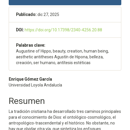
lateral
del
Publicado:
dic 27, 2025
artículo
DOI:
https://doi.org/10.17398/2340-4256.20.88
Palabras clave:
Augustine of Hippo, beauty, creation, human being,
aesthetic antitheses Agustín de Hipona, belleza,
creación, ser humano, antítesis estéticas
Contenido
Enrique Gómez García
Universidad Loyola Andalucía
principal
del
Resumen
artículo
La tradición cristiana ha desarrollado tres caminos principales
para el conocimiento de Dios: el ontológico-cosmológico, el
antropológico-trascendental y el histórico. No obstante, no
hay que olvidar otra vía, que sintetiza los enfoques