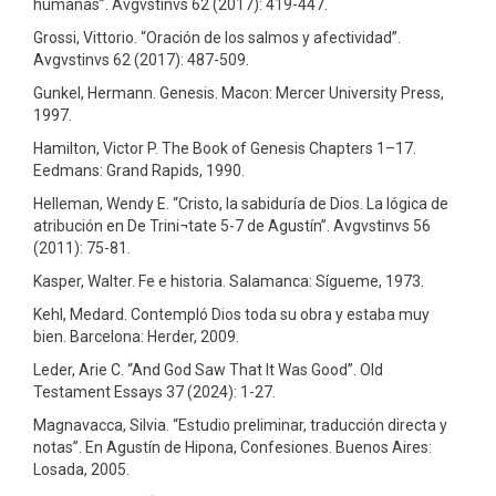
humanas”. Avgvstinvs 62 (2017): 419-447.
Grossi, Vittorio. “Oración de los salmos y afectividad”.
Avgvstinvs 62 (2017): 487-509.
Gunkel, Hermann. Genesis. Macon: Mercer University Press,
1997.
Hamilton, Victor P. The Book of Genesis Chapters 1–17.
Eedmans: Grand Rapids, 1990.
Helleman, Wendy E. “Cristo, la sabiduría de Dios. La lógica de
atribución en De Trini¬tate 5-7 de Agustín”. Avgvstinvs 56
(2011): 75-81.
Kasper, Walter. Fe e historia. Salamanca: Sígueme, 1973.
Kehl, Medard. Contempló Dios toda su obra y estaba muy
bien. Barcelona: Herder, 2009.
Leder, Arie C. “And God Saw That It Was Good”. Old
Testament Essays 37 (2024): 1-27.
Magnavacca, Silvia. “Estudio preliminar, traducción directa y
notas”. En Agustín de Hipona, Confesiones. Buenos Aires:
Losada, 2005.