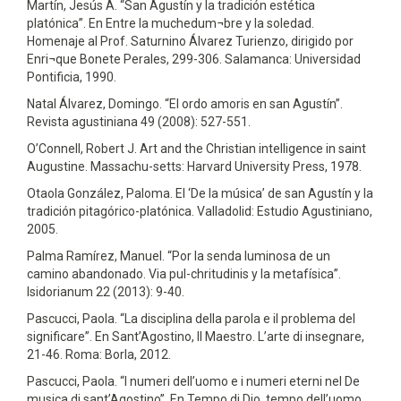
Martín, Jesús A. “San Agustín y la tradición estética
platónica”. En Entre la muchedum¬bre y la soledad.
Homenaje al Prof. Saturnino Álvarez Turienzo, dirigido por
Enri¬que Bonete Perales, 299-306. Salamanca: Universidad
Pontificia, 1990.
Natal Álvarez, Domingo. “El ordo amoris en san Agustín”.
Revista agustiniana 49 (2008): 527-551.
O’Connell, Robert J. Art and the Christian intelligence in saint
Augustine. Massachu-setts: Harvard University Press, 1978.
Otaola González, Paloma. El ‘De la música’ de san Agustín y la
tradición pitagórico-platónica. Valladolid: Estudio Agustiniano,
2005.
Palma Ramírez, Manuel. “Por la senda luminosa de un
camino abandonado. Via pul-chritudinis y la metafísica”.
Isidorianum 22 (2013): 9-40.
Pascucci, Paola. “La disciplina della parola e il problema del
significare”. En Sant’Agostino, Il Maestro. L’arte di insegnare,
21-46. Roma: Borla, 2012.
Pascucci, Paola. “I numeri dell’uomo e i numeri eterni nel De
musica di sant’Agostino”. En Tempo di Dio, tempo dell’uomo,