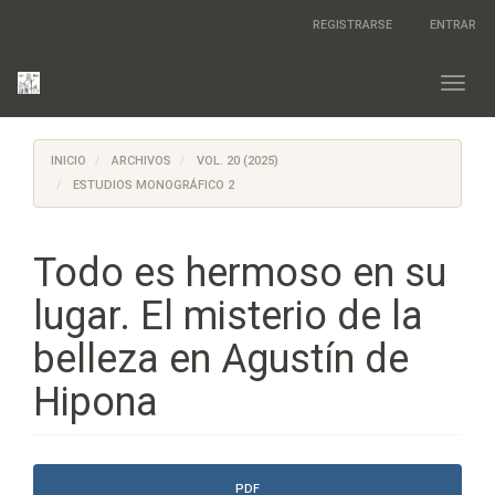
Salto
REGISTRARSE
ENTRAR
rápido
al
contenido
Toggl
de
navig
la
página
INICIO
ARCHIVOS
VOL. 20 (2025)
Navegación
principal
ESTUDIOS MONOGRÁFICO 2
Contenido
principal
Barra
Todo es hermoso en su
lateral
lugar. El misterio de la
belleza en Agustín de
Hipona
Barra
PDF