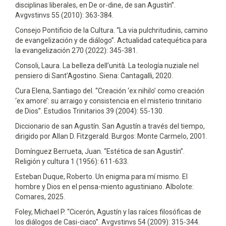
disciplinas liberales, en De or-dine, de san Agustín”.
Avgvstinvs 55 (2010): 363-384.
Consejo Pontificio de la Cultura. “La via pulchritudinis, camino
de evangelización y de diálogo”. Actualidad catequética para
la evangelización 270 (2022): 345-381.
Consoli, Laura. La belleza dell’unità. La teología nuziale nel
pensiero di Sant’Agostino. Siena: Cantagalli, 2020.
Cura Elena, Santiago del. “Creación ‘ex nihilo’ como creación
‘ex amore’: su arraigo y consistencia en el misterio trinitario
de Dios”. Estudios Trinitarios 39 (2004): 55-130.
Diccionario de san Agustín. San Agustín a través del tiempo,
dirigido por Allan D. Fitzgerald. Burgos: Monte Carmelo, 2001.
Domínguez Berrueta, Juan. “Estética de san Agustín”.
Religión y cultura 1 (1956): 611-633.
Esteban Duque, Roberto. Un enigma para mí mismo. El
hombre y Dios en el pensa-miento agustiniano. Albolote:
Comares, 2025.
Foley, Michael P. “Cicerón, Agustín y las raíces filosóficas de
los diálogos de Casi-ciaco”. Avgvstinvs 54 (2009): 315-344.