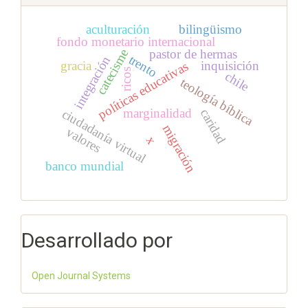
aculturación
bilingüismo
fondo monetario internacional
catecisme
pastor de hermas
trento
integración
gracia
inquisición
políticas educativas
ricos
chile
teología bíblica
marginalidad
caridad
ciudadanía virtual
migración
valores
x
banco mundial
Desarrollado por
Open Journal Systems