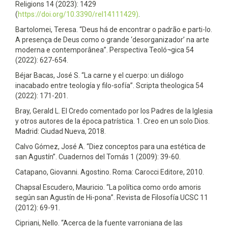
Religions 14 (2023): 1429
(
https://doi.org/10.3390/rel14111429)
.
Bartolomei, Teresa. “Deus há de encontrar o padrão e parti-lo.
A presença de Deus como o grande ‘desorganizador’ na arte
moderna e contemporânea”. Perspectiva Teoló¬gica 54
(2022): 627-654.
Béjar Bacas, José S. “La carne y el cuerpo: un diálogo
inacabado entre teología y filo-sofía”. Scripta theologica 54
(2022): 171-201.
Bray, Gerald L. El Credo comentado por los Padres de la Iglesia
y otros autores de la época patrística. 1. Creo en un solo Dios.
Madrid: Ciudad Nueva, 2018.
Calvo Gómez, José A. “Diez conceptos para una estética de
san Agustín”. Cuadernos del Tomás 1 (2009): 39-60.
Catapano, Giovanni. Agostino. Roma: Carocci Editore, 2010.
Chapsal Escudero, Mauricio. “La política como ordo amoris
según san Agustín de Hi-pona”. Revista de Filosofía UCSC 11
(2012): 69-91.
Cipriani, Nello. “Acerca de la fuente varroniana de las