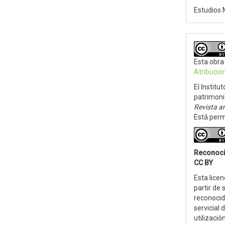
Estudios 
Esta obra
Atribució
El Institu
patrimoni
Revista an
Está permi
Reconoc
CC BY
Esta licen
partir de 
reconocida
servicial
utilizació