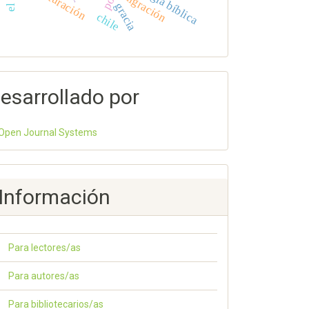
teología bíblica
aculturación
migración
gracia
chile
esarrollado por
Open Journal Systems
Información
Para lectores/as
Para autores/as
Para bibliotecarios/as