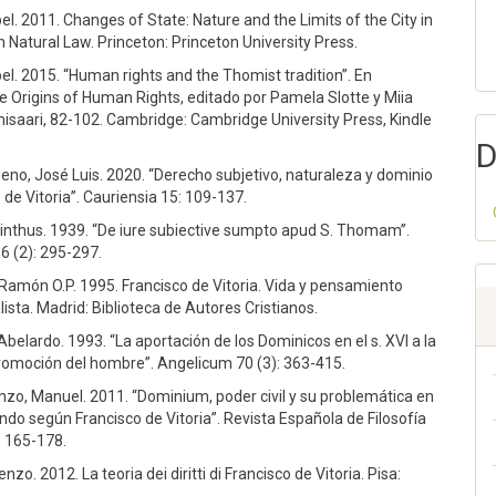
Cauriensia,
20
,
253-270.
el. 2011. Changes of State: Nature and the Limits of the City in
340-4256.20.253
 Natural Law. Princeton: Princeton University Press.
. (2024)
el. 2015. “Human rights and the Thomist tradition”. En
 POWER ACCORDING TO FRANCISCO DE VITORIA: ITS NATURE,
he Origins of Human Rights, editado por Pamela Slotte y Miia
ORIGIN AND END.
Anuario De La Facultad De Derecho
saari, 82-102. Cambridge: Cambridge University Press, Kindle
d De Extremadura,
49-67.
D
695-7728.40.49
no, José Luis. 2020. “Derecho subjetivo, naturaleza y dominio
rutos J.A. (2024)
 de Vitoria”. Cauriensia 15: 109-137.
od as a foundation and common goods as a possibility
cinthus. 1939. “De iure subiective sumpto apud S. Thomam”.
politan justice in Francisco Suárez. An alternative
6 (2): 295-297.
o liberal Modernity.
Araucaria,
26
(55),
399-425.
raucaria.2024.i55.19
Ramón O.P. 1995. Francisco de Vitoria. Vida y pensamiento
lista. Madrid: Biblioteca de Autores Cristianos.
023)
 Abelardo. 1993. “La aportación de los Dominicos en el s. XVI a la
Tradition and Human Rights.
Thomistic Tradition and Human
romoción del hombre”. Angelicum 70 (3): 363-415.
1.
8-3-662-68068-1
zo, Manuel. 2011. “Dominium, poder civil y su problemática en
do según Francisco de Vitoria”. Revista Española de Filosofía
(2023)
: 165-178.
homistic Bibliography for the Year 2022.
Espiritu,
72
(166),
nzo. 2012. La teoria dei diritti di Francisco de Vitoria. Pisa: