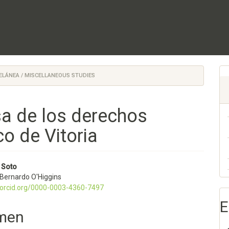
ELÁNEA / MISCELLANEOUS STUDIES
sa de los derechos
o de Vitoria
nido
r Soto
 Bernardo O'Higgins
pal
//orcid.org/0000-0003-4360-7497
E
men
lo