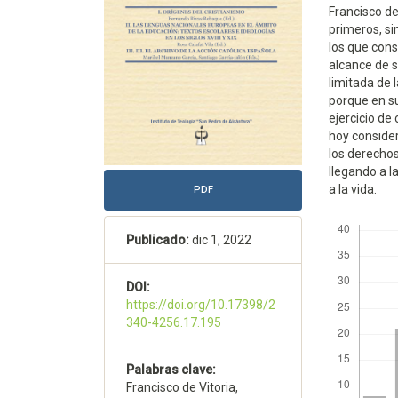
Francisco de
primeros, si
los que cons
alcance de 
limitada de 
porque en su
ejercicio de
hoy conside
los derechos
llegando a l
a la vida.
PDF
Descargas
Publicado:
dic 1, 2022
DOI:
https://doi.org/10.17398/2
340-4256.17.195
Palabras clave:
Francisco de Vitoria,