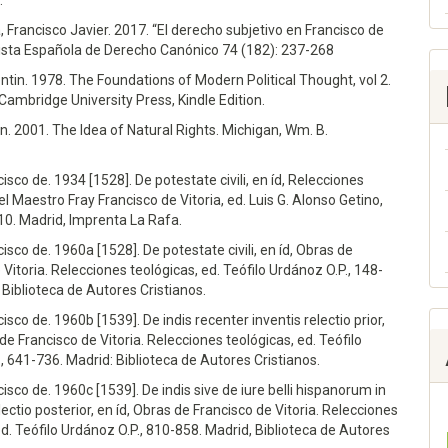
.
 Francisco Javier. 2017. “El derecho subjetivo en Francisco de
vista Española de Derecho Canónico 74 (182): 237-268
ntin. 1978. The Foundations of Modern Political Thought, vol 2.
ambridge University Press, Kindle Edition.
an. 2001. The Idea of Natural Rights. Michigan, Wm. B.
cisco de. 1934 [1528]. De potestate civili, en íd, Relecciones
el Maestro Fray Francisco de Vitoria, ed. Luis G. Alonso Getino,
210. Madrid, Imprenta La Rafa.
cisco de. 1960a [1528]. De potestate civili, en íd, Obras de
 Vitoria. Relecciones teológicas, ed. Teófilo Urdánoz O.P., 148-
 Biblioteca de Autores Cristianos.
cisco de. 1960b [1539]. De indis recenter inventis relectio prior,
 de Francisco de Vitoria. Relecciones teológicas, ed. Teófilo
, 641-736. Madrid: Biblioteca de Autores Cristianos.
cisco de. 1960c [1539]. De indis sive de iure belli hispanorum in
lectio posterior, en íd, Obras de Francisco de Vitoria. Relecciones
ed. Teófilo Urdánoz O.P., 810-858. Madrid, Biblioteca de Autores