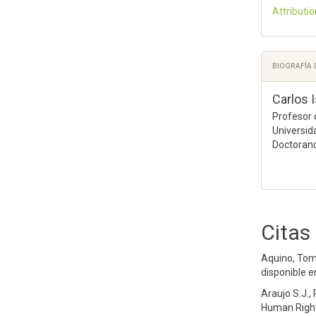
Attributio
BIOGRAFÍA
Carlos I
Profesor 
Universid
Doctorand
Citas
Aquino, Tom
disponible 
Soto C.I. (2
Araujo S.J.,
DOES THE 
Human Right