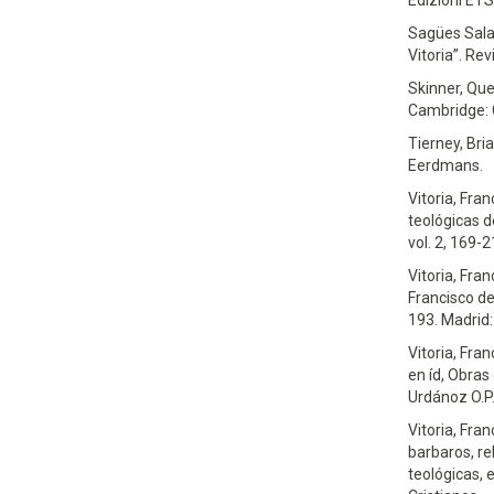
Edizioni ETS
Sagües Sala,
Vitoria”. Re
Skinner, Que
Cambridge: C
Tierney, Bri
Eerdmans.
Vitoria, Fran
teológicas d
vol. 2, 169-
Vitoria, Fran
Francisco de
193. Madrid:
Vitoria, Fran
en íd, Obras
Urdánoz O.P.
Vitoria, Fran
barbaros, re
teológicas, 