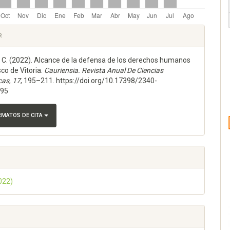
les
R
o, C. (2022). Alcance de la defensa de los derechos humanos
lo
co de Vitoria.
Cauriensia. Revista Anual De Ciencias
cas
,
17
, 195–211. https://doi.org/10.17398/2340-
195
RMATOS DE CITA
2022)