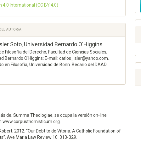
n 4.0 International
(CC BY 4.0)
 DEL AUTOR/A
sler Soto,
Universidad Bernardo O'Higgins
de Filosofía del Derecho; Facultad de Ciencias Sociales;
ad Bernardo O'Higgins; E-mail: carlos_isler@yahoo.com.
o en Filosofía, Universidad de Bonn. Becario del DAAD.
5
0
ás de. Summa Theologiae, se ocupa la versión on-line
en www.corpusthomisticum.org.
025)
 Robert. 2012. “Our Debt to de Vitoria: A Catholic Foundation of
CONCEPT OF STATE OF NATURE EXIST IN FRANCISCO DE
s”. Ave Maria Law Review 10: 313-329.