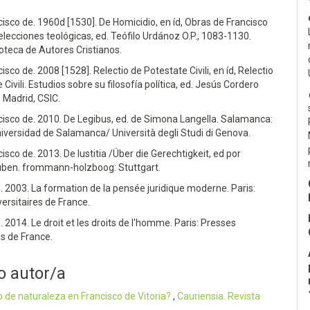
ncisco de. 1960d [1530]. De Homicidio, en íd, Obras de Francisco
Relecciones teológicas, ed. Teófilo Urdánoz O.P., 1083-1130.
ioteca de Autores Cristianos.
cisco de. 2008 [1528]. Relectio de Potestate Civili, en íd, Relectio
Civili. Estudios sobre su filosofía política, ed. Jesús Cordero
 Madrid, CSIC.
ncisco de. 2010. De Legibus, ed. de Simona Langella. Salamanca:
iversidad de Salamanca/ Università degli Studi di Genova.
cisco de. 2013. De Iustitia /Über die Gerechtigkeit, ed por
ben. frommann-holzboog: Stuttgart.
el. 2003. La formation de la pensée juridique moderne. Paris:
ersitaires de France.
l. 2014. Le droit et les droits de l'homme. Paris: Presses
es de France.
o autor/a
o de naturaleza en Francisco de Vitoria?
,
Cauriensia. Revista