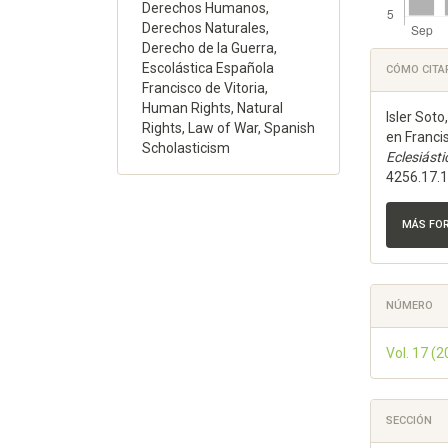
Derechos Humanos,
Derechos Naturales,
Derecho de la Guerra,
Detal
Escolástica Española
CÓMO CITA
del
Francisco de Vitoria,
Human Rights, Natural
Isler Sot
artícu
Rights, Law of War, Spanish
en Francis
Scholasticism
Eclesiásti
4256.17.
MÁS FO
NÚMERO
Vol. 17 (
SECCIÓN