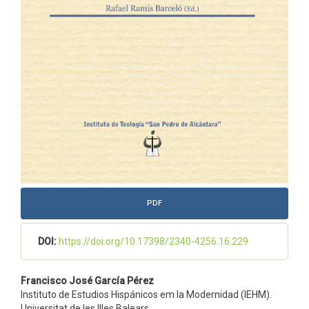
PDF
DOI:
https://doi.org/10.17398/2340-4256.16.229
Contenido
Francisco José García Pérez
Instituto de Estudios Hispánicos em la Modernidad (IEHM).
principal
Universitat de les Illes Balears