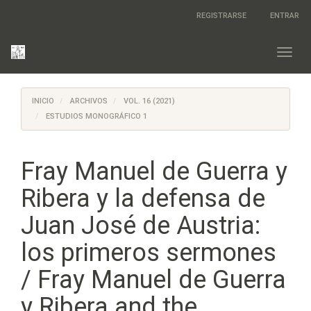
Salto
REGISTRARSE
ENTRAR
rápido
al
contenido
Toggl
de
navig
la
página
INICIO
ARCHIVOS
VOL. 16 (2021)
Navegación
principal
ESTUDIOS MONOGRÁFICO 1
Contenido
principal
Barra
Fray Manuel de Guerra y
lateral
Ribera y la defensa de
Juan José de Austria:
los primeros sermones
/ Fray Manuel de Guerra
y Ribera and the