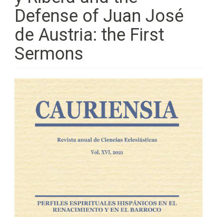
Defense of Juan José
de Austria: the First
Sermons
Barra
lateral
del
artículo