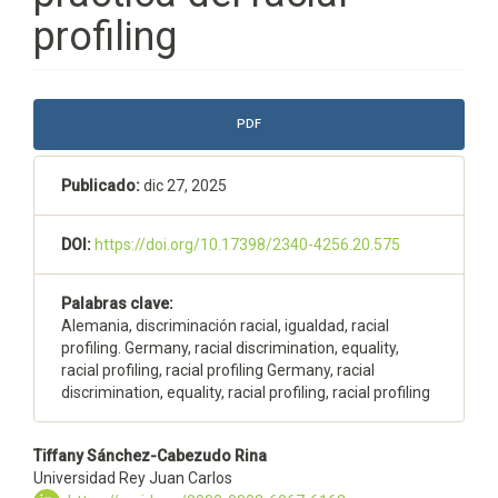
profiling
Barra
PDF
lateral
del
Publicado:
dic 27, 2025
artículo
DOI:
https://doi.org/10.17398/2340-4256.20.575
Palabras clave:
Alemania, discriminación racial, igualdad, racial
profiling. Germany, racial discrimination, equality,
racial profiling, racial profiling Germany, racial
discrimination, equality, racial profiling, racial profiling
Contenido
Tiffany Sánchez-Cabezudo Rina
Universidad Rey Juan Carlos