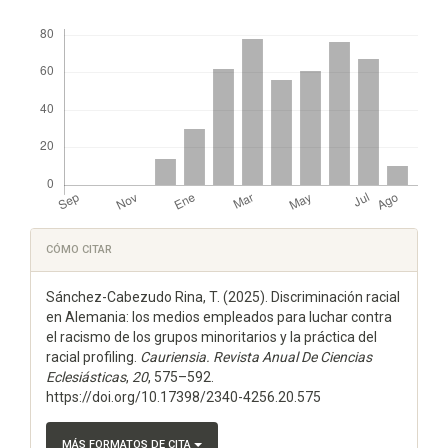
Descargas
Detalles
CÓMO CITAR
del
Sánchez-Cabezudo Rina, T. (2025). Discriminación racial
artículo
en Alemania: los medios empleados para luchar contra
el racismo de los grupos minoritarios y la práctica del
racial profiling.
Cauriensia. Revista Anual De Ciencias
Eclesiásticas
,
20
, 575–592.
https://doi.org/10.17398/2340-4256.20.575
MÁS FORMATOS DE CITA