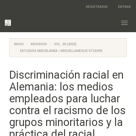
Salto
REGISTRARSE
ENTRAR
rápido
al
contenido
Toggl
de
navig
la
página
INICIO
ARCHIVOS
VOL. 20 (2025)
Navegación
principal
ESTUDIOS MISCELÁNEA / MISCELLANEOUS STUDIES
Contenido
principal
Barra
Discriminación racial en
lateral
Alemania: los medios
empleados para luchar
contra el racismo de los
grupos minoritarios y la
práctica del racial