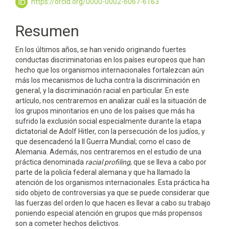
principal
https://orcid.org/0000-0002-6067-6163
del
Resumen
artículo
En los últimos años, se han venido originando fuertes
conductas discriminatorias en los países europeos que han
hecho que los organismos internacionales fortalezcan aún
más los mecanismos de lucha contra la discriminación en
general, y la discriminación racial en particular. En este
artículo, nos centraremos en analizar cuál es la situación de
los grupos minoritarios en uno de los países que más ha
sufrido la exclusión social especialmente durante la etapa
dictatorial de Adolf Hitler, con la persecución de los judíos, y
que desencadenó la II Guerra Mundial; como el caso de
Alemania. Además, nos centraremos en el estudio de una
práctica denominada
racial profiling
, que se lleva a cabo por
parte de la policía federal alemana y que ha llamado la
atención de los organismos internacionales. Esta práctica ha
sido objeto de controversias ya que se puede considerar que
las fuerzas del orden lo que hacen es llevar a cabo su trabajo
poniendo especial atención en grupos que más propensos
son a cometer hechos delictivos.