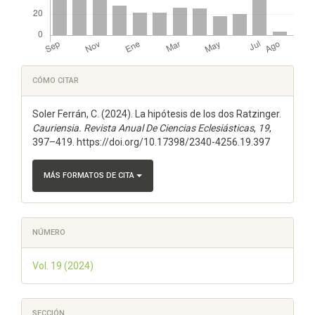
Detalles
CÓMO CITAR
del
Soler Ferrán, C. (2024). La hipótesis de los dos Ratzinger.
artículo
Cauriensia. Revista Anual De Ciencias Eclesiásticas
,
19
,
397–419. https://doi.org/10.17398/2340-4256.19.397
MÁS FORMATOS DE CITA
NÚMERO
Vol. 19 (2024)
SECCIÓN