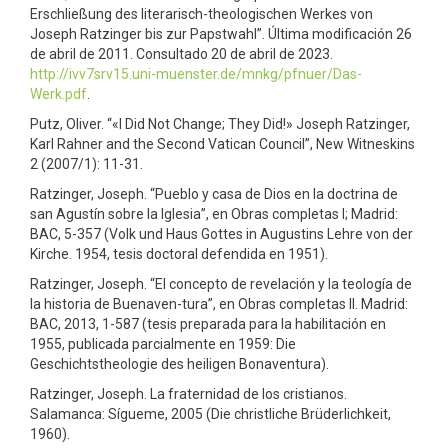
Erschließung des literarisch-theologischen Werkes von
Joseph Ratzinger bis zur Papstwahl”. Última modificación 26
de abril de 2011. Consultado 20 de abril de 2023.
http://ivv7srv15.uni-muenster.de/mnkg/pfnuer/Das-
Werk.pdf
.
Putz, Oliver. “«I Did Not Change; They Did!» Joseph Ratzinger,
Karl Rahner and the Second Vatican Council”, New Witneskins
2 (2007/1): 11-31.
Ratzinger, Joseph. “Pueblo y casa de Dios en la doctrina de
san Agustín sobre la Iglesia”, en Obras completas I; Madrid:
BAC, 5-357 (Volk und Haus Gottes in Augustins Lehre von der
Kirche. 1954, tesis doctoral defendida en 1951).
Ratzinger, Joseph. “El concepto de revelación y la teología de
la historia de Buenaven-tura”, en Obras completas II. Madrid:
BAC, 2013, 1-587 (tesis preparada para la habilitación en
1955, publicada parcialmente en 1959: Die
Geschichtstheologie des heiligen Bonaventura).
Ratzinger, Joseph. La fraternidad de los cristianos.
Salamanca: Sígueme, 2005 (Die christliche Brüderlichkeit,
1960).