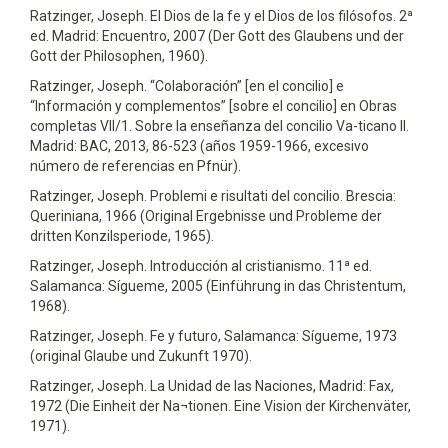
Ratzinger, Joseph. El Dios de la fe y el Dios de los filósofos. 2ª
ed. Madrid: Encuentro, 2007 (Der Gott des Glaubens und der
Gott der Philosophen, 1960).
Ratzinger, Joseph. “Colaboración” [en el concilio] e
“Información y complementos” [sobre el concilio] en Obras
completas VII/1. Sobre la enseñanza del concilio Va-ticano II.
Madrid: BAC, 2013, 86-523 (años 1959-1966, excesivo
número de referencias en Pfnür).
Ratzinger, Joseph. Problemi e risultati del concilio. Brescia:
Queriniana, 1966 (Original Ergebnisse und Probleme der
dritten Konzilsperiode, 1965).
Ratzinger, Joseph. Introducción al cristianismo. 11ª ed.
Salamanca: Sígueme, 2005 (Einführung in das Christentum,
1968).
Ratzinger, Joseph. Fe y futuro, Salamanca: Sígueme, 1973
(original Glaube und Zukunft 1970).
Ratzinger, Joseph. La Unidad de las Naciones, Madrid: Fax,
1972 (Die Einheit der Na¬tionen. Eine Vision der Kirchenväter,
1971).