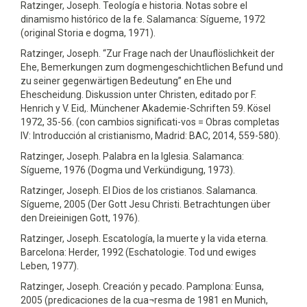
Ratzinger, Joseph. Teología e historia. Notas sobre el
dinamismo histórico de la fe. Salamanca: Sígueme, 1972
(original Storia e dogma, 1971).
Ratzinger, Joseph. “Zur Frage nach der Unauflöslichkeit der
Ehe, Bemerkungen zum dogmengeschichtlichen Befund und
zu seiner gegenwärtigen Bedeutung” en Ehe und
Ehescheidung. Diskussion unter Christen, editado por F.
Henrich y V. Eid,. Münchener Akademie-Schriften 59. Kösel
1972, 35-56. (con cambios significati-vos = Obras completas
IV: Introducción al cristianismo, Madrid: BAC, 2014, 559-580).
Ratzinger, Joseph. Palabra en la Iglesia. Salamanca:
Sígueme, 1976 (Dogma und Verkündigung, 1973).
Ratzinger, Joseph. El Dios de los cristianos. Salamanca.
Sígueme, 2005 (Der Gott Jesu Christi. Betrachtungen über
den Dreieinigen Gott, 1976).
Ratzinger, Joseph. Escatología, la muerte y la vida eterna.
Barcelona: Herder, 1992 (Eschatologie. Tod und ewiges
Leben, 1977).
Ratzinger, Joseph. Creación y pecado. Pamplona: Eunsa,
2005 (predicaciones de la cua¬resma de 1981 en Munich,