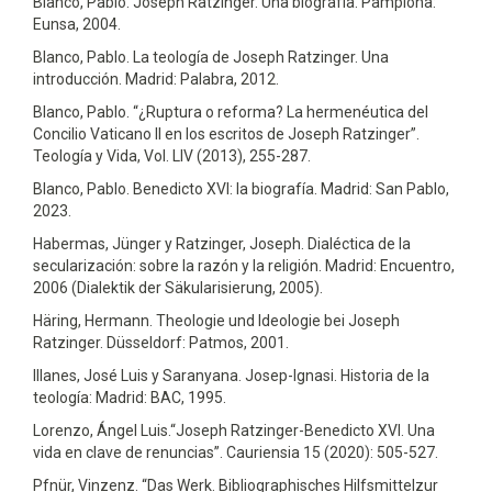
Blanco, Pablo. Joseph Ratzinger. Una biografía. Pamplona:
Eunsa, 2004.
Gallego Pérez De Sevilla F.D.B. (2025)
Blanco, Pablo. La teología de Joseph Ratzinger. Una
THE POLITICAL THEOLOGY OF KATECHON: AN ANALYSIS
introducción. Madrid: Palabra, 2012.
OF ITS PHARMACOLOGICAL-ESCHATOLOGICAL
DIMENSION.
Cauriensia,
20
,
723-745.
Blanco, Pablo. “¿Ruptura o reforma? La hermenéutica del
10.17398/2340-4256.20.723
Concilio Vaticano II en los escritos de Joseph Ratzinger”.
Teología y Vida, Vol. LIV (2013), 255-287.
Roszak P. (2025)
What Is Scripture for Thomas Aquinas?.
Religions,
16
(7),
Blanco, Pablo. Benedicto XVI: la biografía. Madrid: San Pablo,
10.3390/rel16070845
2023.
Habermas, Jünger y Ratzinger, Joseph. Dialéctica de la
secularización: sobre la razón y la religión. Madrid: Encuentro,
2006 (Dialektik der Säkularisierung, 2005).
Häring, Hermann. Theologie und Ideologie bei Joseph
Ratzinger. Düsseldorf: Patmos, 2001.
Illanes, José Luis y Saranyana. Josep-Ignasi. Historia de la
teología: Madrid: BAC, 1995.
Lorenzo, Ángel Luis.“Joseph Ratzinger-Benedicto XVI. Una
vida en clave de renuncias”. Cauriensia 15 (2020): 505-527.
Pfnür, Vinzenz. “Das Werk. Bibliographisches Hilfsmittelzur