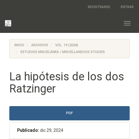
Salto
REGISTRARSE
ENTRAR
rápido
al
contenido
Toggl
de
navig
la
página
INICIO
ARCHIVOS
VOL. 19 (2024)
Navegación
principal
ESTUDIOS MISCELÁNEA / MISCELLANEOUS STUDIES
Contenido
principal
Barra
La hipótesis de los dos
lateral
Ratzinger
Barra
PDF
lateral
del
Publicado:
dic 29, 2024