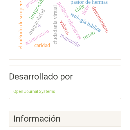
integración
gracia
pastor de hermas
políticas educativas
el método de sempere
chile
ricos
determinismo
ciudadanía virtual
marginalidad
teología bíblica
valores
x
aculturación
trento
migración
caridad
Desarrollado por
Open Journal Systems
Información