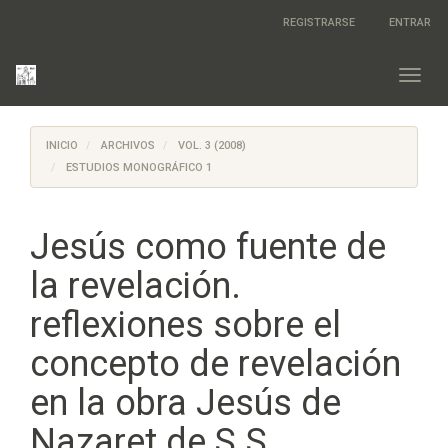
Salto
REGISTRARSE
ENTRAR
rápido
al
contenido
Toggl
de
navig
la
página
INICIO
ARCHIVOS
VOL. 3 (2008)
Navegación
principal
ESTUDIOS MONOGRÁFICO 1
Contenido
principal
Barra
Jesús como fuente de
lateral
la revelación.
reflexiones sobre el
concepto de revelación
en la obra Jesús de
Nazaret de S.S.