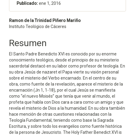
Publicado:
ene 1, 2016
Contenido
Ramon de la Trinidad Piñero Mariño
Instituto Teológico de Cáceres
principal
del
Resumen
artículo
El Santo Padre Benedicto XVI es conocido por su enorme
conocimiento teológico, desde el principio de su ministerio
sacerdotal destacó en su labor como profesor de teología. En
su obra Jesús de nazaret el Papa vierte su visión personal
sobre el misterio del Verbo encarnado. En el centro de su
obra, como fuente de la revelación, aparece el misterio de la
encarnación (Jn 1, 1-18), por el cual Jesús se manifiesta
como “el nuevo Moisés” que tenía que venir al mundo, el
profeta que habla con Dios cara a cara como un amigo y que
revela el misterio de Dios a la humanidad. En su obra también
hace mención de otras cuestiones relacionadas con la
Teología Fundamental, teniendo como base la Sagrada
Escritura, y sobre todo los evangelios como fuente histórica
de la persona de Jesucristo. The Holy Father Benedict XVI is