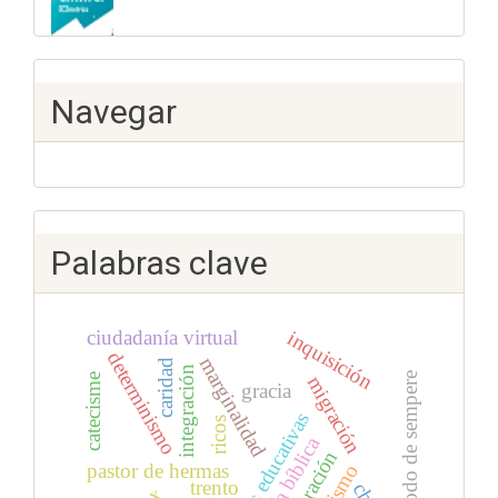
Navegar
Palabras clave
ciudadanía virtual
inquisición
determinismo
marginalidad
caridad
integración
el método de sempere
catecisme
migración
gracia
políticas educativas
ricos
teología bíblica
aculturación
pastor de hermas
trento
x