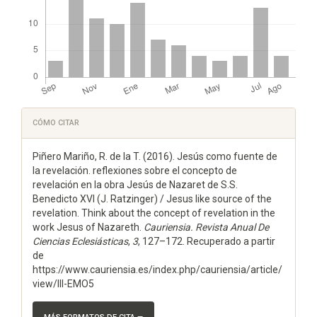
Detalles
CÓMO CITAR
del
Piñero Mariño, R. de la T. (2016). Jesús como fuente de
artículo
la revelación. reflexiones sobre el concepto de
revelación en la obra Jesús de Nazaret de S.S.
Benedicto XVI (J. Ratzinger) / Jesus like source of the
revelation. Think about the concept of revelation in the
work Jesus of Nazareth.
Cauriensia. Revista Anual De
Ciencias Eclesiásticas
,
3
, 127–172. Recuperado a partir
de
https://www.cauriensia.es/index.php/cauriensia/article/
view/III-EMO5