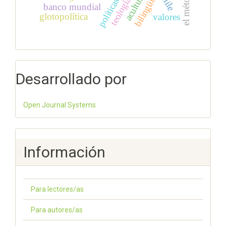
bilingüismo
chile
banco mundial
glotopolítica
valores
Desarrollado por
Open Journal Systems
Información
Para lectores/as
Para autores/as