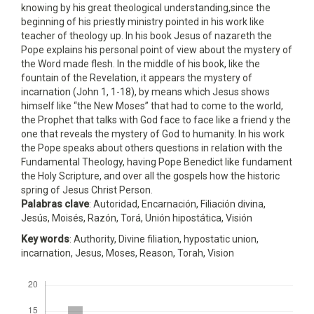
knowing by his great theological understanding,since the
beginning of his priestly ministry pointed in his work like
teacher of theology up. In his book Jesus of nazareth the
Pope explains his personal point of view about the mystery of
the Word made flesh. In the middle of his book, like the
fountain of the Revelation, it appears the mystery of
incarnation (John 1, 1-18), by means which Jesus shows
himself like “the New Moses” that had to come to the world,
the Prophet that talks with God face to face like a friend y the
one that reveals the mystery of God to humanity. In his work
the Pope speaks about others questions in relation with the
Fundamental Theology, having Pope Benedict like fundament
the Holy Scripture, and over all the gospels how the historic
spring of Jesus Christ Person.
Palabras clave
: Autoridad, Encarnación, Filiación divina,
Jesús, Moisés, Razón, Torá, Unión hipostática, Visión
Key words
: Authority, Divine filiation, hypostatic union,
incarnation, Jesus, Moses, Reason, Torah, Vision
Descargas