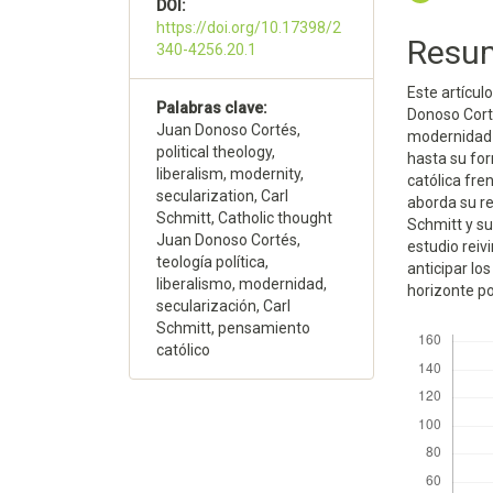
DOI:
https://doi.org/10.17398/2
Resu
340-4256.20.1
Este artícul
Palabras clave:
Donoso Corté
Juan Donoso Cortés,
modernidad e
political theology,
hasta su for
liberalism, modernity,
católica fre
secularization, Carl
aborda su re
Schmitt, Catholic thought
Schmitt y su
Juan Donoso Cortés,
estudio rei
teología política,
anticipar lo
liberalismo, modernidad,
horizonte pol
secularización, Carl
Descargas
Schmitt, pensamiento
católico