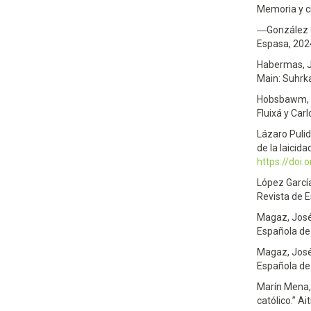
Memoria y ci
―González C
Espasa, 202
Habermas, J
Main: Suhrk
Hobsbawm, Er
Fluixá y Carl
Lázaro Pulid
de la laicid
https://doi
López García
Revista de E
Magaz, José 
Española de
Magaz, José 
Española de
Marín Mena,
católico.” Ai