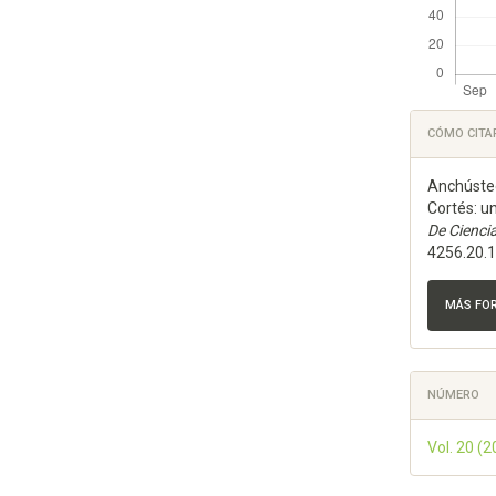
Detal
CÓMO CITA
del
Anchústeg
artícu
Cortés: u
De Ciencia
4256.20.
MÁS FO
NÚMERO
Vol. 20 (