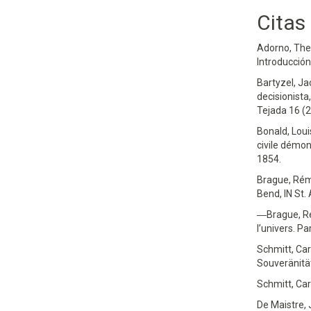
Citas
Adorno, Theo
Introducción
Bartyzel, Ja
decisionista
Tejada 16 (
Bonald, Loui
civile démon
1854.
Brague, Rémi
Bend, IN St.
―Brague, Ré
l’univers. Pa
Schmitt, Car
Souveränitä
Schmitt, Car
De Maistre, 