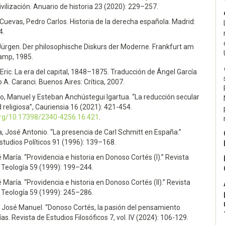
vilización. Anuario de historia 23 (2020): 229–257.
uevas, Pedro Carlos. Historia de la derecha española. Madrid:
4.
ürgen. Der philosophische Diskurs der Moderne. Frankfurt am
amp, 1985.
ic. La era del capital, 1848–1875. Traducción de Ángel García
o A. Caranci. Buenos Aires: Crítica, 2007.
o, Manuel y Esteban Anchústegui Igartua. “La reducción secular
ad religiosa”, Cauriensia 16 (2021): 421-454.
.org/10.17398/2340-4256.16.421
.
, José Antonio. “La presencia de Carl Schmitt en España.”
studios Políticos 91 (1996): 139–168.
María. “Providencia e historia en Donoso Cortés (I).” Revista
 Teología 59 (1999): 199–244.
María. “Providencia e historia en Donoso Cortés (II).” Revista
 Teología 59 (1999): 245–286.
 José Manuel. “Donoso Cortés, la pasión del pensamiento
tías. Revista de Estudios Filosóficos 7, vol. IV (2024): 106-129.