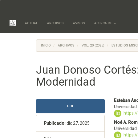
Salto
rápido
al
contenido
ACTUAL
ARCHIVOS
AVISOS
ACERCA DE
de
la
página
Navegación
INICIO
ARCHIVOS
VOL. 20 (2025)
ESTUDIOS MISC
principal
Contenido
principal
Juan Donoso Cortés: 
Barra
lateral
Modernidad
Barra
Conte
Esteban Anc
PDF
Universidad 
lateral
princi
https:
del
del
Noé A. Rom
Publicado:
dic 27, 2025
Universidad 
artículo
artícu
https: