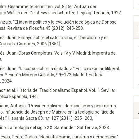
helm. Gesammelte Schriften, vol. 8: Der Aufbau der
hen Welt in den Geisteswissenschaften. Leipzig: Teubner, 1927.
nzalo. “El ideario político y la evolución ideológica de Donoso
asía. Revista de filosofía 45 (2012): 245-250.
s, Juan. Ensayo sobre el catolicismo, el liberalismo y el
 Granada: Comares, 2006 [1851].
s, Juan. Obras Completas. Vols. IV y V. Madrid: Imprenta de
.
s, Juan. “Discurso sobre la dictadura.” En La razón antiliberal,
or Yesurún Moreno Gallardo, 99–122. Madrid: Editorial
, 2024.
or, et al. Historia del Tradicionalismo Español. Vol. 1. Sevilla:
tólica Española, 1941.
iano, Antonio. “Providencialismo, decisionismo y pesimismo
o. Influencia de Joseph de Maistre en la teología política de
s.” Hispania Sacra 63, n.º 127 (2011): 235–260.
sino. La teología del siglo XX. Santander: Sal Terrae, 2023.
evas, Pedro Carlos. “Neocatolicismo, carlismo y democracia.”