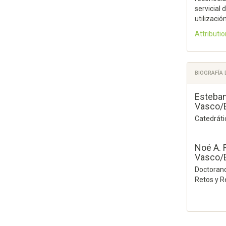
servicial
utilizació
Attributio
BIOGRAFÍA
Esteban
Vasco/E
Catedrátic
Noé A. 
Vasco/E
Doctorand
Retos y R