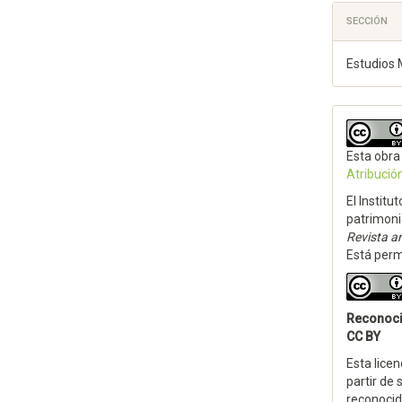
SECCIÓN
Estudios 
Esta obra
Atribució
El Institu
patrimoni
Revista an
Está permi
Reconoc
CC BY
Esta licen
partir de 
reconocida