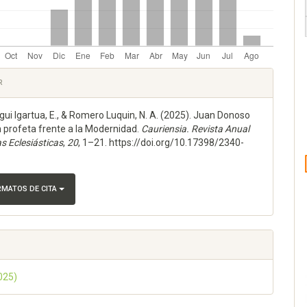
les
R
ui Igartua, E., & Romero Luquin, N. A. (2025). Juan Donoso
lo
n profeta frente a la Modernidad.
Cauriensia. Revista Anual
s Eclesiásticas
,
20
, 1–21. https://doi.org/10.17398/2340-
1
RMATOS DE CITA
2025)