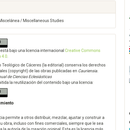
Miscelánea / Miscellaneous Studies
 está bajo una licencia internacional
Creative Commons
n 4.0
.
to Teológico de Cáceres (la editorial) conserva los derechos
ales (copyright) de las obras publicadas en
Cauriensia.
ual de Ciencias Eclesiásticas
tida la reutilización del contenido bajo una licencia:
imiento
cia permite a otros distribuir, mezclar, ajustar y construir a
su obra, incluso con fines comerciales, siempre que le sea
 la autoría de la creación original. Esta es la licencia más