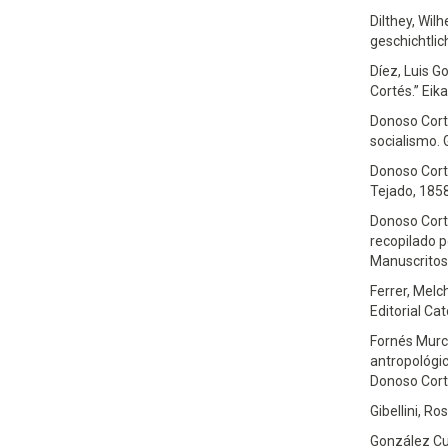
Dilthey, Wil
geschichtlic
Díez, Luis Go
Cortés.” Eik
Donoso Corté
socialismo.
Donoso Corté
Tejado, 1858
Donoso Corté
recopilado p
Manuscritos
Ferrer, Melch
Editorial Ca
Fornés Murc
antropológic
Donoso Corté
Gibellini, Ro
González Cu