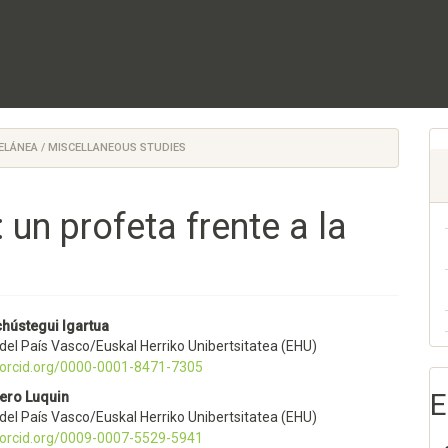
ELÁNEA / MISCELLANEOUS STUDIES
un profeta frente a la
nido
hústegui Igartua
del País Vasco/Euskal Herriko Unibertsitatea (EHU)
pal
//orcid.org/0000-0001-8471-7305
E
ero Luquin
del País Vasco/Euskal Herriko Unibertsitatea (EHU)
lo
//orcid.org/0009-0007-5529-5941