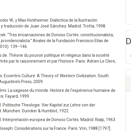
0
0
dor W., y Max Horkheimer. Dialéctica de la Ilustración.
 y traducción de Juan José Sánchez. Madrid: Trotta, 1998.
cek. “Tres encarnaciones de Donoso Cortés: constitucionalista,
D
, providencialista.” Anales de la Fundación Francisco Elías de
2010): 139–146.
s de. Théorie du pouvoir politique et religieux dans la société
trée par le raisonnement et par l’histoire. Paris: Adrien Le Clere,
. Eccentric Culture: A Theory of Western Civilization. South
 Augustine’s Press, 2009.
mi. La sagesse du monde. Histoire de l’expérience humaine de
ris: Fayard, 1999.
l. Politische Theologie. Vier Kapitel zur Lehre von der
t. München: Duncker & Humblot, 1922.
l. Interpretación europea de Donoso Cortés. Madrid: Rialp, 1963.
Joseph. Considérations sur la France. Paris: Vrin, 1988 [1797].