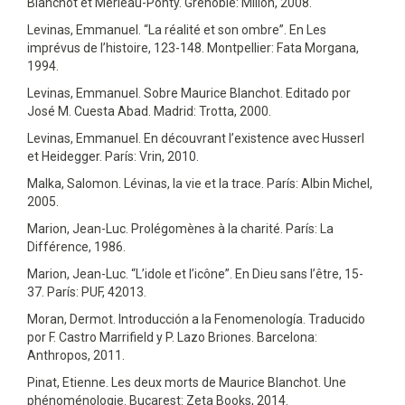
Blanchot et Merleau-Ponty. Grenoble: Millon, 2008.
Levinas, Emmanuel. “La réalité et son ombre”. En Les
imprévus de l’histoire, 123-148. Montpellier: Fata Morgana,
1994.
Levinas, Emmanuel. Sobre Maurice Blanchot. Editado por
José M. Cuesta Abad. Madrid: Trotta, 2000.
Levinas, Emmanuel. En découvrant l’existence avec Husserl
et Heidegger. París: Vrin, 2010.
Malka, Salomon. Lévinas, la vie et la trace. París: Albin Michel,
2005.
Marion, Jean-Luc. Prolégomènes à la charité. París: La
Différence, 1986.
Marion, Jean-Luc. “L’idole et l’icône”. En Dieu sans l’être, 15-
37. París: PUF, 42013.
Moran, Dermot. Introducción a la Fenomenología. Traducido
por F. Castro Marrifield y P. Lazo Briones. Barcelona:
Anthropos, 2011.
Pinat, Etienne. Les deux morts de Maurice Blanchot. Une
phénoménologie. Bucarest: Zeta Books, 2014.