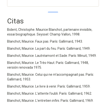
Citas
1
0
Bident, Christophe. Maurice Blanchot, partenaire invisible,
essai biographique. Seyssel: Champ Vallon, 1998.
Rodríguez J.C. (2024)
Blanchot, Maurice. Faux pas. París: Gallimard, 1943.
The Gaze into the Abyss. Rereadings of the Myth of
Orpheus in the Work of Maurice Blanchot.
Open Insight,
Blanchot, Maurice. La part du feu. París: Gallimard, 1949.
15
(35),
30-59.
Blanchot, Maurice. Lautréamont et Sade. París: Minuit, 1949.
10.23924/oi.v15i35.651
Blanchot, Maurice. Le Très-Haut. París: Gallimard, 1948,
versión renovada 1975.
Blanchot, Maurice. Celui qui ne m’accompagnait pas. París:
Gallimard, 1953.
Blanchot, Maurice. Le livre à venir. París: Gallimard, 1959.
Blanchot, Maurice. L’attente l’oubli. París: Gallimard, 1962.
Blanchot, Maurice. L’entretien infini. París: Gallimard, 1969.