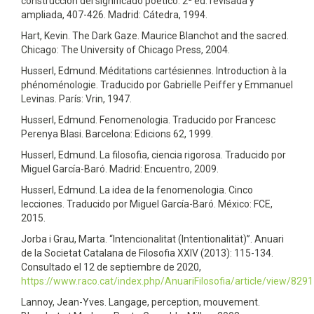
construcción del significado poético. 2ª ed. revisada y
ampliada, 407-426. Madrid: Cátedra, 1994.
Hart, Kevin. The Dark Gaze. Maurice Blanchot and the sacred.
Chicago: The University of Chicago Press, 2004.
Husserl, Edmund. Méditations cartésiennes. Introduction à la
phénoménologie. Traducido por Gabrielle Peiffer y Emmanuel
Levinas. París: Vrin, 1947.
Husserl, Edmund. Fenomenologia. Traducido por Francesc
Perenya Blasi. Barcelona: Edicions 62, 1999.
Husserl, Edmund. La filosofia, ciencia rigorosa. Traducido por
Miguel García-Baró. Madrid: Encuentro, 2009.
Husserl, Edmund. La idea de la fenomenologia. Cinco
lecciones. Traducido por Miguel García-Baró. México: FCE,
2015.
Jorba i Grau, Marta. “Intencionalitat (Intentionalität)”. Anuari
de la Societat Catalana de Filosofia XXIV (2013): 115-134.
Consultado el 12 de septiembre de 2020,
https://www.raco.cat/index.php/AnuariFilosofia/article/view/82
Lannoy, Jean-Yves. Langage, perception, mouvement.