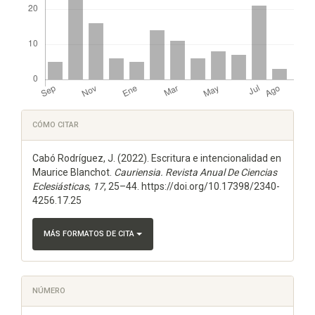
Detalles
CÓMO CITAR
del
Cabó Rodríguez, J. (2022). Escritura e intencionalidad en
artículo
Maurice Blanchot.
Cauriensia. Revista Anual De Ciencias
Eclesiásticas
,
17
, 25–44. https://doi.org/10.17398/2340-
4256.17.25
MÁS FORMATOS DE CITA
NÚMERO