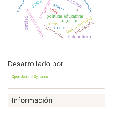
determinismo
marginalidad
integración
valores
gracia
chile
ciudadanía virtual
x
políticas educativas
banco mundial
caridad
migración
inquisición
ricos
aculturación
trento
glotopolítica
Desarrollado por
Open Journal Systems
Información