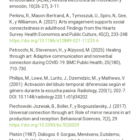
emocionales. (REME) Revista electrónica de motivación y
emoción, 10(26-27), 3-11.
Perkins, R., Mason‑Bertrand, A., Tymoszuk, U., Spiro, N., Gee,
K., y Williamon, A. (2021). Arts engagement supports social
connectedness in adulthood: Findings from the Hearts
Survey. Health Economics and Public Culture, 45(2), 233-248.
https://doi.org/10.1186/s12889-021-11233-6
Petrocchi, N., Stevenson, H., y Alzyood, M. (2025). Healing
through art: Adaptive communication and nonverbal
connection during COVID‑19. BMC Public Health, 25(180),
710-730.
Phillips, M., Lowe, M., Lurito, J., Dzemidzic, M., y Mathews, V.
(2001). Activación del lóbulo temporal: diferencias según el
género durante la escucha pasiva. Radiology, 220(1), 202-7.
DOI: 10.1148/radiology.220.1.r01jl34202
Piechowski‑Jozwiak, B., Boller, F., y Bogousslavsky, J. (2017).
Universal connection through art: Role of mirror neurons in art
production and reception. Behavioral Sciences, 7(2), 29.
https://doi.org/10.3390/bs7020029
Platón (1987). Diálogos. II: Gorgias, Menéxeno, Eutidemo,