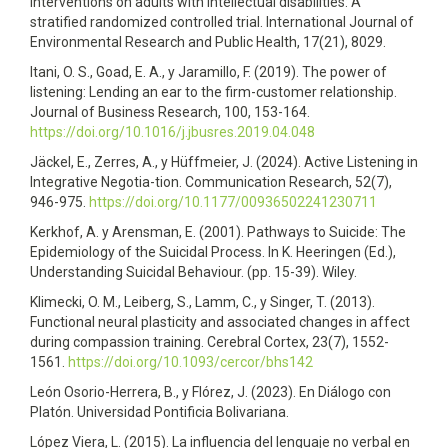
interventions on adults with intellectual disabilities: A
stratified randomized controlled trial. International Journal of
Environmental Research and Public Health, 17(21), 8029.
Itani, O. S., Goad, E. A., y Jaramillo, F. (2019). The power of
listening: Lending an ear to the firm-customer relationship.
Journal of Business Research, 100, 153-164.
https://doi.org/10.1016/j.jbusres.2019.04.048
Jäckel, E., Zerres, A., y Hüffmeier, J. (2024). Active Listening in
Integrative Negotia-tion. Communication Research, 52(7),
946-975.
https://doi.org/10.1177/00936502241230711
Kerkhof, A. y Arensman, E. (2001). Pathways to Suicide: The
Epidemiology of the Suicidal Process. In K. Heeringen (Ed.),
Understanding Suicidal Behaviour. (pp. 15-39). Wiley.
Klimecki, O. M., Leiberg, S., Lamm, C., y Singer, T. (2013).
Functional neural plasticity and associated changes in affect
during compassion training. Cerebral Cortex, 23(7), 1552-
1561.
https://doi.org/10.1093/cercor/bhs142
León Osorio-Herrera, B., y Flórez, J. (2023). En Diálogo con
Platón. Universidad Pontificia Bolivariana.
López Viera, L. (2015). La influencia del lenguaje no verbal en