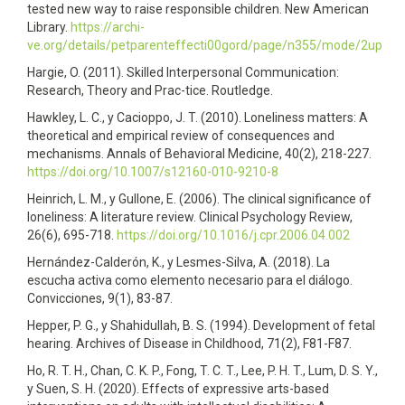
tested new way to raise responsible children. New American
Library.
https://archi-
ve.org/details/petparenteffecti00gord/page/n355/mode/2up
Hargie, O. (2011). Skilled Interpersonal Communication:
Research, Theory and Prac-tice. Routledge.
Hawkley, L. C., y Cacioppo, J. T. (2010). Loneliness matters: A
theoretical and empirical review of consequences and
mechanisms. Annals of Behavioral Medicine, 40(2), 218-227.
https://doi.org/10.1007/s12160-010-9210-8
Heinrich, L. M., y Gullone, E. (2006). The clinical significance of
loneliness: A literature review. Clinical Psychology Review,
26(6), 695-718.
https://doi.org/10.1016/j.cpr.2006.04.002
Hernández-Calderón, K., y Lesmes-Silva, A. (2018). La
escucha activa como elemento necesario para el diálogo.
Convicciones, 9(1), 83-87.
Hepper, P. G., y Shahidullah, B. S. (1994). Development of fetal
hearing. Archives of Disease in Childhood, 71(2), F81-F87.
Ho, R. T. H., Chan, C. K. P., Fong, T. C. T., Lee, P. H. T., Lum, D. S. Y.,
y Suen, S. H. (2020). Effects of expressive arts-based