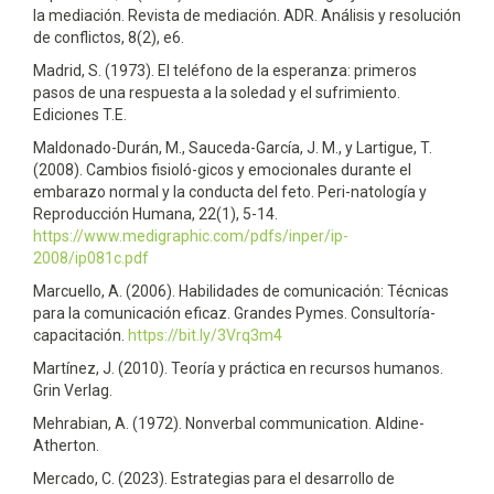
la mediación. Revista de mediación. ADR. Análisis y resolución
de conflictos, 8(2), e6.
Madrid, S. (1973). El teléfono de la esperanza: primeros
pasos de una respuesta a la soledad y el sufrimiento.
Ediciones T.E.
Maldonado-Durán, M., Sauceda-García, J. M., y Lartigue, T.
(2008). Cambios fisioló-gicos y emocionales durante el
embarazo normal y la conducta del feto. Peri-natología y
Reproducción Humana, 22(1), 5-14.
https://www.medigraphic.com/pdfs/inper/ip-
2008/ip081c.pdf
Marcuello, A. (2006). Habilidades de comunicación: Técnicas
para la comunicación eficaz. Grandes Pymes. Consultoría-
capacitación.
https://bit.ly/3Vrq3m4
Martínez, J. (2010). Teoría y práctica en recursos humanos.
Grin Verlag.
Mehrabian, A. (1972). Nonverbal communication. Aldine-
Atherton.
Mercado, C. (2023). Estrategias para el desarrollo de