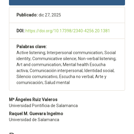
lateral
del
Publicado:
dic 27, 2025
artículo
DOI:
https://doi.org/10.17398/2340-4256.20.1381
Palabras clave:
Active listening; Interpersonal communication; Social
identity; Communicative silence; Non-verbal listening;
Art and communication; Mental health Escucha
activa; Comunicación interpersonal; Identidad social;
Silencio comunicativo; Escucha no verbal; Arte y
comunicación; Salud mental
Contenido
Mª Ángeles Ruiz Valeros
Universidad Pontificia de Salamanca
principal
Raquel M. Guevara Ingelmo
del
Universidad de Salamanca
artículo