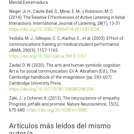
Mental Extremadura.
Weger Jr, H., Castle Bell, G., Minei, E. M., y Robinson, M. C.
(2014). The Relative Effectiveness of Active Listening in Initial
Interactions. International Journal of Listening, 28(1), 13-31.
https://doi.org/10.1080/10904018.2013.813234
Yedidia, M. J., Gillespie, C. C., Kachur, E., et al. (2003). Effect of
communications training on medical student performance.
JAMA, 290(9), 1157-1165.
https://doi.org/10.1001/jama.290.9.1157
Zaidel, D. W. (2020). The arts and human symbolic cognition:
Art is for social communication. En A. Abraham (Ed.), The
Cambridge handbook of the imagination (pp. 593-607).
Cambridge University Press.
https://doi.org/10.1017/9781108580298.036
Zaki, J., y Ochsner, K. (2012). The neuroscience of empathy:
Progress, pitfalls and promise. Nature Neuroscience, 15(5),
675-680.
https://doi.org/10.1038/nn.3085
Artículos más leídos del mismo
autor/a