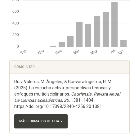
Detalles
CÓMO CITAR
del
Ruiz Valeros, M. Ángeles, & Guevara Ingelmo, R. M.
artículo
(2025). La escucha activa: perspectivas teóricas y
enfoques multidisciplinarios.
Cauriensia. Revista Anual
De Ciencias Eclesiásticas
,
20
, 1381–1404.
https://doi.org/10.17398/2340-4256.20.1381
MÁS FORMATOS DE CITA