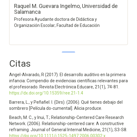
Raquel M. Guevara Ingelmo,
Universidad de
Salamanca
Profesora Ayudante doctora de Didáctica y
Organización Escolar; Facultad de Educación
Citas
0
0
Angel-Alvarado, R (2017). El desarrollo auditivo en la primera
infancia: Compendio de evidencias científicas relevantes para
el profesorado. Revista Electrónica Educare, 21(1), 74-81.
https://dx.doi.org/10.15359/ree.21-1.4
Barrera, L., y Peñafiel. I. (Dirs). (2006). Qué tienes debajo del
sombrero [Película do-cumental]. Alicia produce.
Beach, M. C., y Inui, T.; Relationship-Centered Care Research
Network. (2006). Relationship-centered care: A constructive
reframing. Journal of General Internal Medicine, 21(1), S3-S8.
https://doi.org/10.1111/j.1525-1497.2006.00302.x