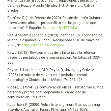
Menón, Crátilo (traducciones, introducciones y notas por J.
Calonge Ruiz, E. Acosta Méndez, F. J. Olivieri, J. L. Calvo).
Gredos.
Ramírez, D. (1 de febrero de 2020). Pasión de Jesús Quintero:
“Llevo veinte años de psicoanálisis con las preguntas que
tanto hice”. El Español.
https://bit.ly/47T0sKa
Real Academia Española. (2023). Identidad. En Diccionario de
la lengua española (23.ª ed.). Recuperado el 16 de mayo de
2025, de
https://dle.rae.es/identidad
Rey, J. (2012). Revisión crítica de la historia de la retórica
desde los postulados de la comunicación. Ámbitos, 21, 333-
360.
Reyes, U., Hernández, M.P., Reyes, D., Javier, L., y Ortiz, M.
(2006). La música de Mozart en el periodo prenatal.
Ginecología y Obstetricia de México, 74, 424-428.
Ribeiro, L. (1994). La comunicación eficaz. Transforme su vida
personal y profesional mejorando su capacidad de
comunicación. Ed. Urano.
Robertson, K. (2005). Active listening: more than just paying
attention. Australian Family Physician, 34(12), 1053.