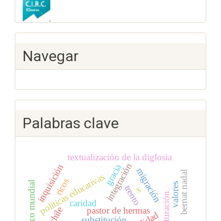
Navegar
Palabras clave
textualización de la diglosia
integración
gracia
inquisición
migración
bernat nadal
políticas educativas
ricos
banco mundial
valores
trento
x
aculturación
caridad
pastor de hermas
chile
substitución