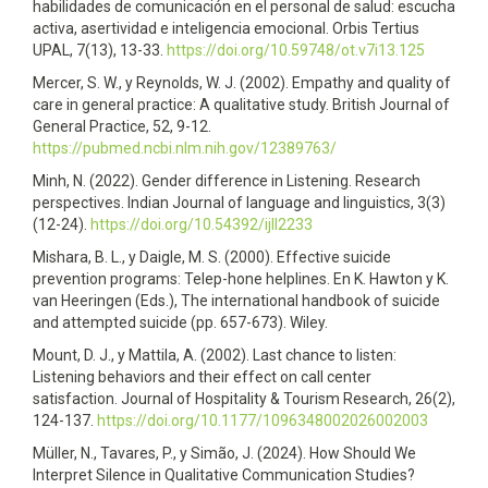
habilidades de comunicación en el personal de salud: escucha
activa, asertividad e inteligencia emocional. Orbis Tertius
UPAL, 7(13), 13-33.
https://doi.org/10.59748/ot.v7i13.125
Mercer, S. W., y Reynolds, W. J. (2002). Empathy and quality of
care in general practice: A qualitative study. British Journal of
General Practice, 52, 9-12.
https://pubmed.ncbi.nlm.nih.gov/12389763/
Minh, N. (2022). Gender difference in Listening. Research
perspectives. Indian Journal of language and linguistics, 3(3)
(12-24).
https://doi.org/10.54392/ijll2233
Mishara, B. L., y Daigle, M. S. (2000). Effective suicide
prevention programs: Telep-hone helplines. En K. Hawton y K.
van Heeringen (Eds.), The international handbook of suicide
and attempted suicide (pp. 657-673). Wiley.
Mount, D. J., y Mattila, A. (2002). Last chance to listen:
Listening behaviors and their effect on call center
satisfaction. Journal of Hospitality & Tourism Research, 26(2),
124-137.
https://doi.org/10.1177/1096348002026002003
Müller, N., Tavares, P., y Simão, J. (2024). How Should We
Interpret Silence in Qualitative Communication Studies?