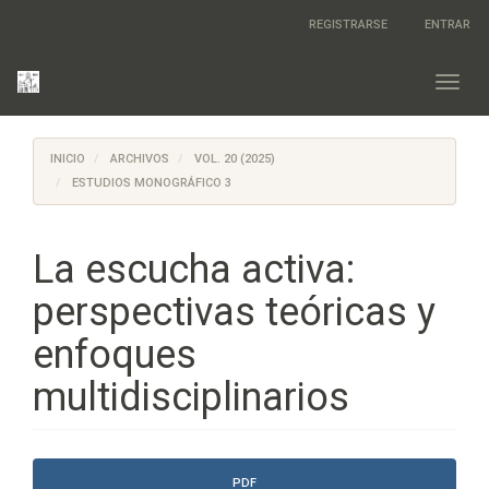
Salto
REGISTRARSE
ENTRAR
rápido
al
contenido
Toggl
de
navig
la
página
INICIO
ARCHIVOS
VOL. 20 (2025)
Navegación
principal
ESTUDIOS MONOGRÁFICO 3
Contenido
principal
Barra
La escucha activa:
lateral
perspectivas teóricas y
enfoques
multidisciplinarios
Barra
PDF