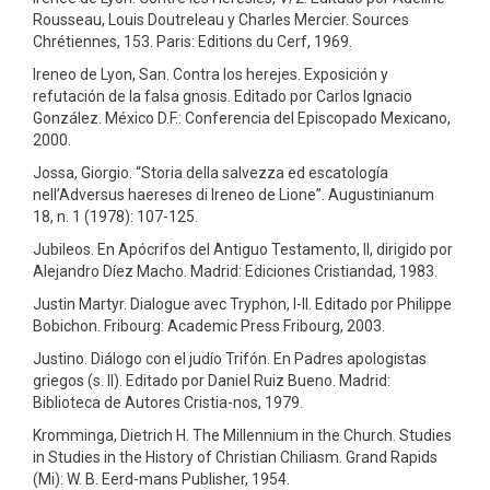
Rousseau, Louis Doutreleau y Charles Mercier. Sources
Chrétiennes, 153. Paris: Editions du Cerf, 1969.
Ireneo de Lyon, San. Contra los herejes. Exposición y
refutación de la falsa gnosis. Editado por Carlos Ignacio
González. México D.F.: Conferencia del Episcopado Mexicano,
2000.
Jossa, Giorgio. “Storia della salvezza ed escatología
nell’Adversus haereses di Ireneo de Lione”. Augustinianum
18, n. 1 (1978): 107-125.
Jubileos. En Apócrifos del Antiguo Testamento, II, dirigido por
Alejandro Díez Macho. Madrid: Ediciones Cristiandad, 1983.
Justin Martyr. Dialogue avec Tryphon, I-II. Editado por Philippe
Bobichon. Fribourg: Academic Press Fribourg, 2003.
Justino. Diálogo con el judío Trifón. En Padres apologistas
griegos (s. II). Editado por Daniel Ruiz Bueno. Madrid:
Biblioteca de Autores Cristia-nos, 1979.
Kromminga, Dietrich H. The Millennium in the Church. Studies
in Studies in the History of Christian Chiliasm. Grand Rapids
(Mi): W. B. Eerd-mans Publisher, 1954.