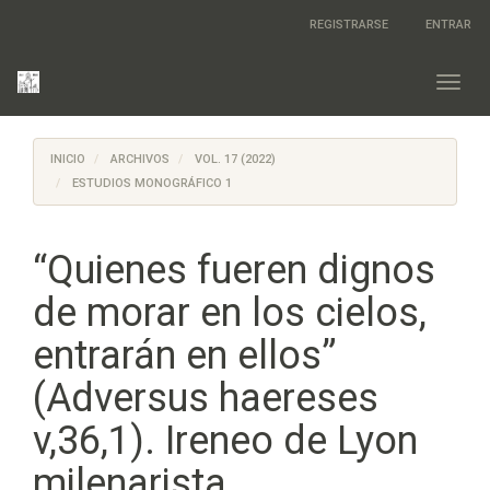
Salto
REGISTRARSE
ENTRAR
rápido
al
contenido
Toggl
de
navig
la
página
INICIO
ARCHIVOS
VOL. 17 (2022)
Navegación
principal
ESTUDIOS MONOGRÁFICO 1
Contenido
principal
Barra
“Quienes fueren dignos
lateral
de morar en los cielos,
entrarán en ellos”
(Adversus haereses
v,36,1). Ireneo de Lyon
milenarista