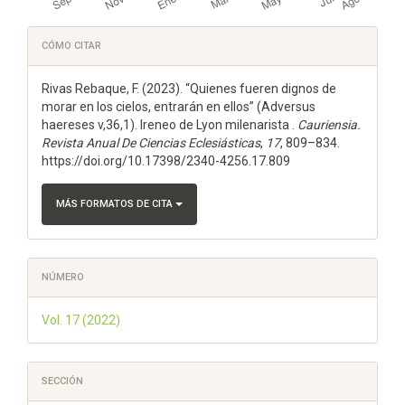
Detalles
CÓMO CITAR
del
Rivas Rebaque, F. (2023). “Quienes fueren dignos de
artículo
morar en los cielos, entrarán en ellos” (Adversus
haereses v,36,1). Ireneo de Lyon milenarista .
Cauriensia.
Revista Anual De Ciencias Eclesiásticas
,
17
, 809–834.
https://doi.org/10.17398/2340-4256.17.809
MÁS FORMATOS DE CITA
NÚMERO
Vol. 17 (2022)
SECCIÓN