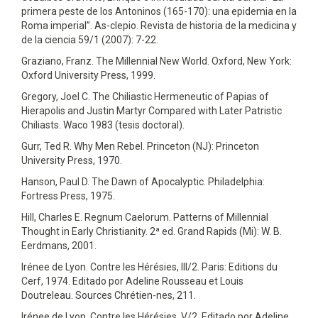
primera peste de los Antoninos (165-170): una epidemia en la
Roma imperial”. As-clepio. Revista de historia de la medicina y
de la ciencia 59/1 (2007): 7-22.
Graziano, Franz. The Millennial New World. Oxford, New York:
Oxford University Press, 1999.
Gregory, Joel C. The Chiliastic Hermeneutic of Papias of
Hierapolis and Justin Martyr Compared with Later Patristic
Chiliasts. Waco 1983 (tesis doctoral).
Gurr, Ted R. Why Men Rebel. Princeton (NJ): Princeton
University Press, 1970.
Hanson, Paul D. The Dawn of Apocalyptic. Philadelphia:
Fortress Press, 1975.
Hill, Charles E. Regnum Caelorum. Patterns of Millennial
Thought in Early Christianity. 2ª ed. Grand Rapids (Mi): W. B.
Eerdmans, 2001.
Irénee de Lyon. Contre les Hérésies, III/2. Paris: Editions du
Cerf, 1974. Editado por Adeline Rousseau et Louis
Doutreleau. Sources Chrétien-nes, 211.
Irénee de Lyon. Contre les Hérésies, V/2. Editado por Adeline