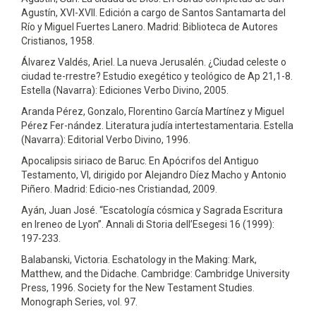
Agustín, XVI-XVII. Edición a cargo de Santos Santamarta del
Río y Miguel Fuertes Lanero. Madrid: Biblioteca de Autores
Cristianos, 1958.
Álvarez Valdés, Ariel. La nueva Jerusalén. ¿Ciudad celeste o
ciudad te-rrestre? Estudio exegético y teológico de Ap 21,1-8.
Estella (Navarra): Ediciones Verbo Divino, 2005.
Aranda Pérez, Gonzalo, Florentino García Martínez y Miguel
Pérez Fer-nández. Literatura judía intertestamentaria. Estella
(Navarra): Editorial Verbo Divino, 1996.
Apocalipsis siriaco de Baruc. En Apócrifos del Antiguo
Testamento, VI, dirigido por Alejandro Díez Macho y Antonio
Piñero. Madrid: Edicio-nes Cristiandad, 2009.
Ayán, Juan José. “Escatología cósmica y Sagrada Escritura
en Ireneo de Lyon”. Annali di Storia dell’Esegesi 16 (1999):
197-233.
Balabanski, Victoria. Eschatology in the Making: Mark,
Matthew, and the Didache. Cambridge: Cambridge University
Press, 1996. Society for the New Testament Studies.
Monograph Series, vol. 97.