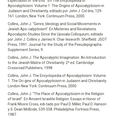
Expectation of the End”. En The Encyclopedia of
Apocalypticism: Volume 1: The Origins of Apocalypticism in
Judaism and Christianity, editado por John J. Col-lins, 129-
161. London, New York: Continuum Press, 2000.
Collins, John J. “Genre, Ideology and Social Movements in
Jewish Apo-calypticism”. En Misteries and Revelations.
Apocalyptic Studies Since the Upssala Colloquium, editado
por John J. Collins y James H. Char-lesworth. Sheffield: JSOT
Press, 1991. Journal for the Study of the Pseudepigrapha.
Supplement Series, 9.
Collins, John J. The Apocalyptic Imagination. An Introduction
to the Jewish Matrix of Christianity. 2ª ed. Cambridge:
Crossroad Publishers, 1998.
Collins, John J. The Encyclopedia of Apocalypticism: Volume
1: The Ori-gins of Apocalypticism in Judaism and Christianity.
London-New York: Continuum Press, 2000.
Collins, John J. “The Place of Apocalypticism in the Religion
of Israel”. En Ancient Israelite Religion. Essays in Honor of
Frank Moore Cross, edi-tado por Paul D. Miller, Paul D. Hanson
y S. Dean McBride, 539-558. Philadelphia: Fortress Press,
1987.