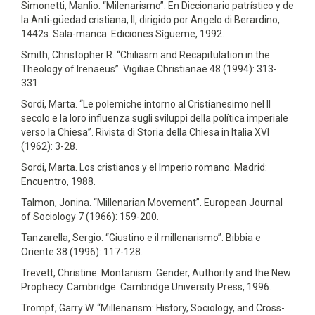
Simonetti, Manlio. “Milenarismo”. En Diccionario patrístico y de
la Anti-güedad cristiana, II, dirigido por Angelo di Berardino,
1442s. Sala-manca: Ediciones Sígueme, 1992.
Smith, Christopher R. “Chiliasm and Recapitulation in the
Theology of lrenaeus”. Vigiliae Christianae 48 (1994): 313-
331.
Sordi, Marta. “Le polemiche intorno al Cristianesimo nel II
secolo e la loro influenza sugli sviluppi della política imperiale
verso la Chiesa”. Rivista di Storia della Chiesa in Italia XVI
(1962): 3-28.
Sordi, Marta. Los cristianos y el Imperio romano. Madrid:
Encuentro, 1988.
Talmon, Jonina. “Millenarian Movement”. European Journal
of Sociology 7 (1966): 159-200.
Tanzarella, Sergio. “Giustino e il millenarismo”. Bibbia e
Oriente 38 (1996): 117-128.
Trevett, Christine. Montanism: Gender, Authority and the New
Prophecy. Cambridge: Cambridge University Press, 1996.
Trompf, Garry W. “Millenarism: History, Sociology, and Cross-