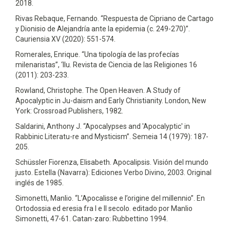
2018.
Rivas Rebaque, Fernando. “Respuesta de Cipriano de Cartago
y Dionisio de Alejandría ante la epidemia (c. 249-270)”.
Cauriensia XV (2020): 551-574.
Romerales, Enrique. “Una tipología de las profecías
milenaristas”, ‘Ilu. Revista de Ciencia de las Religiones 16
(2011): 203-233.
Rowland, Christophe. The Open Heaven. A Study of
Apocalyptic in Ju-daism and Early Christianity. London, New
York: Crossroad Publishers, 1982.
Saldarini, Anthony J. “Apocalypses and 'Apocalyptic' in
Rabbinic Literatu-re and Mysticism”. Semeia 14 (1979): 187-
205.
Schüssler Fiorenza, Elisabeth. Apocalipsis. Visión del mundo
justo. Estella (Navarra): Ediciones Verbo Divino, 2003. Original
inglés de 1985.
Simonetti, Manlio. “L’Apocalisse e l’origine del millennio”. En
Ortodossia ed eresia fra I e II secolo. editado por Manlio
Simonetti, 47-61. Catan-zaro: Rubbettino 1994.