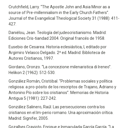
Crutchfield, Larry. “The Apostle John and Asia Minor as a
source of Pre-millennialism in the Early Church Fathers”.
Journal of the Evangelical Theological Society 31 (1988): 411-
427.
Daniélou, Jean. Teología del judeocristianismo. Madrid:
Ediciones Cris-tiandad 2004. Original francés de 1958.
Eusebio de Cesarea. Historia eclesiástica, I, editado por
Argimiro Velasco Delgado. 2ª ed. Madrid: Biblioteca de
Autores Cristianos, 1997.
Giordano, Oronzo. “La concezione milenaristica di Ireneo”.
Helikon 2 (1962): 512-530.
González Román, Cristóbal. “Problemas sociales y política
religiosa: a pro-pósito de los rescriptos de Trajano, Adriano y
Antonino Pío sobre los cristianos”. Memorias de Historia
Antigua 5 (1981): 227-242.
González Salinero, Raúl. Las persecuciones contra los
cristianos en el Im-perio romano. Una aproximación crítica.
Madrid: Signifer, 2005.
Gozalbes Cravioto, Enrique e Inmaculada García García. “La