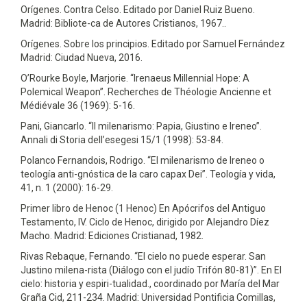
Orígenes. Contra Celso. Editado por Daniel Ruiz Bueno.
Madrid: Bibliote-ca de Autores Cristianos, 1967..
Orígenes. Sobre los principios. Editado por Samuel Fernández
Madrid: Ciudad Nueva, 2016.
O’Rourke Boyle, Marjorie. “Irenaeus Millennial Hope: A
Polemical Weapon”. Recherches de Théologie Ancienne et
Médiévale 36 (1969): 5-16.
Pani, Giancarlo. “Il milenarismo: Papia, Giustino e Ireneo”.
Annali di Storia dell’esegesi 15/1 (1998): 53-84.
Polanco Fernandois, Rodrigo. “El milenarismo de Ireneo o
teología anti-gnóstica de la caro capax Dei”. Teología y vida,
41, n. 1 (2000): 16-29.
Primer libro de Henoc (1 Henoc) En Apócrifos del Antiguo
Testamento, IV. Ciclo de Henoc, dirigido por Alejandro Díez
Macho. Madrid: Ediciones Cristianad, 1982.
Rivas Rebaque, Fernando. “El cielo no puede esperar. San
Justino milena-rista (Diálogo con el judío Trifón 80-81)”. En El
cielo: historia y espiri-tualidad., coordinado por María del Mar
Graña Cid, 211-234. Madrid: Universidad Pontificia Comillas,