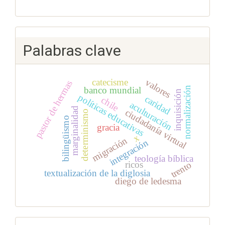
Palabras clave
catecisme
valores
pastor de hermas
normalización
banco mundial
inquisición
políticas educativas
caridad
chile
aculturación
marginalidad
ciudadanía virtual
determinismo
bilingüismo
gracia
x
migración
integración
teología bíblica
ricos
trento
textualización de la diglosia
diego de ledesma