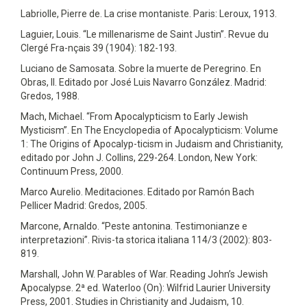
Labriolle, Pierre de. La crise montaniste. Paris: Leroux, 1913.
Laguier, Louis. “Le millenarisme de Saint Justin”. Revue du
Clergé Fra-nçais 39 (1904): 182-193.
Luciano de Samosata. Sobre la muerte de Peregrino. En
Obras, II. Editado por José Luis Navarro González. Madrid:
Gredos, 1988.
Mach, Michael. “From Apocalypticism to Early Jewish
Mysticism”. En The Encyclopedia of Apocalypticism: Volume
1: The Origins of Apocalyp-ticism in Judaism and Christianity,
editado por John J. Collins, 229-264. London, New York:
Continuum Press, 2000.
Marco Aurelio. Meditaciones. Editado por Ramón Bach
Pellicer Madrid: Gredos, 2005.
Marcone, Arnaldo. “Peste antonina. Testimonianze e
interpretazioni”. Rivis-ta storica italiana 114/3 (2002): 803-
819.
Marshall, John W. Parables of War. Reading John’s Jewish
Apocalypse. 2ª ed. Waterloo (On): Wilfrid Laurier University
Press, 2001. Studies in Christianity and Judaism, 10.