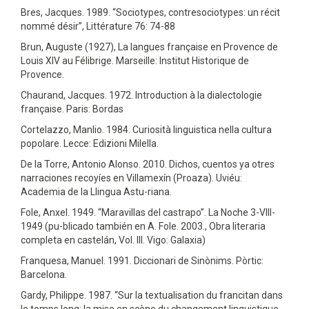
Bres, Jacques. 1989. “Sociotypes, contresociotypes: un récit
nommé désir”, Littérature 76: 74-88
Brun, Auguste (1927), La langues française en Provence de
Louis XIV au Félibrige. Marseille: Institut Historique de
Provence.
Chaurand, Jacques. 1972. Introduction à la dialectologie
française. Paris: Bordas
Cortelazzo, Manlio. 1984. Curiosità linguistica nella cultura
popolare. Lecce: Edizioni Milella.
De la Torre, Antonio Alonso. 2010. Dichos, cuentos ya otres
narraciones recoyíes en Villamexín (Proaza). Uviéu:
Academia de la Llingua Astu-riana.
Fole, Anxel. 1949. “Maravillas del castrapo”. La Noche 3-VIII-
1949 (pu-blicado también en A. Fole. 2003., Obra literaria
completa en castelán, Vol. III. Vigo: Galaxia)
Franquesa, Manuel. 1991. Diccionari de Sinònims. Pòrtic:
Barcelona.
Gardy, Philippe. 1987. “Sur la textualisation du francitan dans
le temps long: la mise en scène du changement linguistique