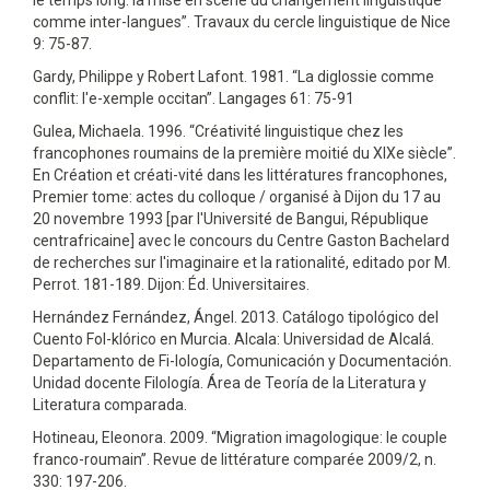
comme inter-langues”. Travaux du cercle linguistique de Nice
9: 75-87.
Gardy, Philippe y Robert Lafont. 1981. “La diglossie comme
conflit: l'e-xemple occitan”. Langages 61: 75-91
Gulea, Michaela. 1996. “Créativité linguistique chez les
francophones roumains de la première moitié du XIXe siècle”.
En Création et créati-vité dans les littératures francophones,
Premier tome: actes du colloque / organisé à Dijon du 17 au
20 novembre 1993 [par l'Université de Bangui, République
centrafricaine] avec le concours du Centre Gaston Bachelard
de recherches sur l'imaginaire et la rationalité, editado por M.
Perrot. 181-189. Dijon: Éd. Universitaires.
Hernández Fernández, Ángel. 2013. Catálogo tipológico del
Cuento Fol-klórico en Murcia. Alcala: Universidad de Alcalá.
Departamento de Fi-lología, Comunicación y Documentación.
Unidad docente Filología. Área de Teoría de la Literatura y
Literatura comparada.
Hotineau, Eleonora. 2009. “Migration imagologique: le couple
franco-roumain”. Revue de littérature comparée 2009/2, n.
330: 197-206.