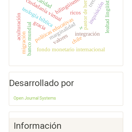
pastor de hermas
trento
lealtad lingüística
caridad
bilingüismo
ciudadanía virtual
inquisición
teología bíblica
ricos
aculturación
políticas educativas
gracia
marginalidad
banco mundial
x
integración
migración
valores
chile
fondo monetario internacional
Desarrollado por
Open Journal Systems
Información