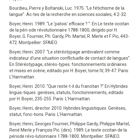
Bourdieu, Pierre y Boltanski, Luc. 1975. “Le fétichisme de la
langue”. Ac-tes de la recherche en sciences sociales, 4:2-32.
Boyer, Henri. 1989. “Le 'patois' efficace ? ”. En Le texte occitan
de la péri-ode révolutionnaire 1788-1800, dirigido por H.
Boyer, G. Fournier, Ph. Gardy, Ph. Martel, R. Merle et F. Pic, 443-
472. Montpellier: SFAIEO.
Boyer, Henri. 2007. “Le stéréotypage ambivalent comme
indicateur d’une situation conflictuelle de contact de langues”.
En Stéréotypage, stéréo-types: fonctionnements ordinaires
et mises en scène, editado por H. Boyer, tome IV, 39-47. Paris:
L’Harmattan.
Boyer, Henri. 2010. “Que reste-t-il du francitan ?” En Hybrides
linguis-tiques: genèses, statuts, fonctionnements, editado
por H. Boyer, 235-255. Paris: L'Harmattan.
Boyer, Henri, director. 2010. Hybrides linguistiques. Genèses,
statut, fonc-tions. Paris: L’Harmattan.
Boyer, Henri, Georges Fournier, Philippe Gardy, Philippe Martel,
René Merle y François Pic. (dirs). 1989. Le texte occitan de la
période révo-lutionnaire 1788-1800. Montpellier: SFAIEO.