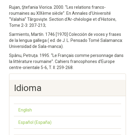
Rujan, Ştefania Viorica. 2000. “Les relations franco-
roumaines au XIXème siècle”. En Annales d'Université
“Valahia” Târgovişte. Section d'Ar-chéologie et d'Histoire,
Tome 2-3: 207-213;
Sarmiento, Martín. 1746 [1970] Colección de voces y frases
de la lengua gallega ( ed. de J. L. Pensado Tomé Salamanca:
Universidad de Sala-manca).
Spânu, Petruţa. 1995. “Le Français comme personnage dans
la littérature roumaine”. Cahiers francophones d’Europe
centre-orientale 5-6, T. II: 259-268.
Idioma
English
Español (España)