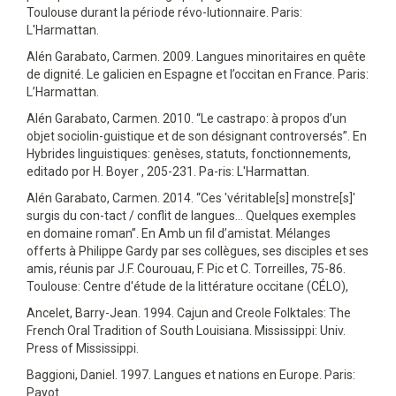
Toulouse durant la période révo-lutionnaire. Paris:
L'Harmattan.
Alén Garabato, Carmen. 2009. Langues minoritaires en quête
de dignité. Le galicien en Espagne et l’occitan en France. Paris:
L’Harmattan.
Alén Garabato, Carmen. 2010. “Le castrapo: à propos d’un
objet sociolin-guistique et de son désignant controversés”. En
Hybrides linguistiques: genèses, statuts, fonctionnements,
editado por H. Boyer , 205-231. Pa-ris: L'Harmattan.
Alén Garabato, Carmen. 2014. “Ces 'véritable[s] monstre[s]'
surgis du con-tact / conflit de langues… Quelques exemples
en domaine roman”. En Amb un fil d’amistat. Mélanges
offerts à Philippe Gardy par ses collègues, ses disciples et ses
amis, réunis par J.F. Courouau, F. Pic et C. Torreilles, 75-86.
Toulouse: Centre d'étude de la littérature occitane (CÉLO),
Ancelet, Barry-Jean. 1994. Cajun and Creole Folktales: The
French Oral Tradition of South Louisiana. Mississippi: Univ.
Press of Mississippi.
Baggioni, Daniel. 1997. Langues et nations en Europe. Paris:
Payot.