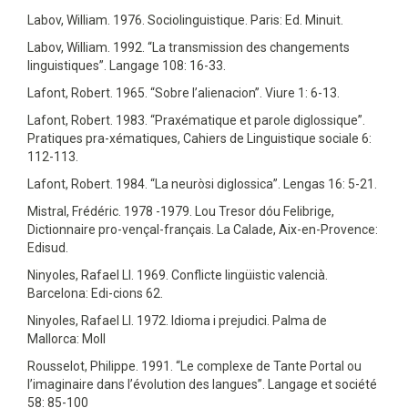
Labov, William. 1976. Sociolinguistique. Paris: Ed. Minuit.
Labov, William. 1992. “La transmission des changements
linguistiques”. Langage 108: 16-33.
Lafont, Robert. 1965. “Sobre l’alienacion”. Viure 1: 6-13.
Lafont, Robert. 1983. “Praxématique et parole diglossique”.
Pratiques pra-xématiques, Cahiers de Linguistique sociale 6:
112-113.
Lafont, Robert. 1984. “La neuròsi diglossica”. Lengas 16: 5-21.
Mistral, Frédéric. 1978 -1979. Lou Tresor dóu Felibrige,
Dictionnaire pro-vençal-français. La Calade, Aix-en-Provence:
Edisud.
Ninyoles, Rafael Ll. 1969. Conflicte lingüistic valencià.
Barcelona: Edi-cions 62.
Ninyoles, Rafael Ll. 1972. Idioma i prejudici. Palma de
Mallorca: Moll
Rousselot, Philippe. 1991. “Le complexe de Tante Portal ou
l’imaginaire dans l’évolution des langues”. Langage et société
58: 85-100