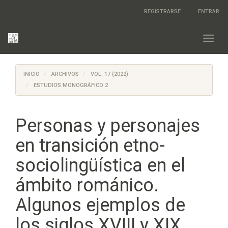
Salto
REGISTRARSE
ENTRAR
rápido
al
contenido
Toggl
de
navig
la
página
INICIO
ARCHIVOS
VOL. 17 (2022)
Navegación
principal
ESTUDIOS MONOGRÁFICO 2
Contenido
principal
Barra
Personas y personajes
lateral
en transición etno-
sociolingüística en el
ámbito románico.
Algunos ejemplos de
los siglos XVIII y XIX