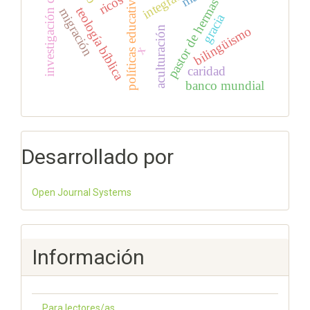
investigación cualitativa
integración
políticas educativas
ricos
pastor de hermas
teología bíblica
migración
gracia
bilingüismo
aculturación
x
caridad
banco mundial
Desarrollado por
Open Journal Systems
Información
Para lectores/as