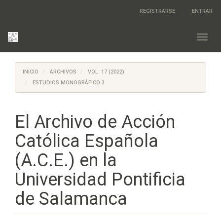
Salto
REGISTRARSE
ENTRAR
rápido
al
contenido
Toggl
de
navig
la
página
INICIO
ARCHIVOS
VOL. 17 (2022)
Navegación
principal
ESTUDIOS MONOGRÁFICO 3
Contenido
principal
Barra
El Archivo de Acción
lateral
Católica Española
(A.C.E.) en la
Universidad Pontificia
de Salamanca