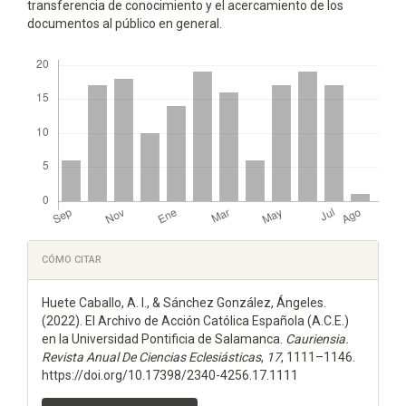
transferencia de conocimiento y el acercamiento de los
documentos al público en general.
Descargas
Detalles
CÓMO CITAR
del
Huete Caballo, A. I., & Sánchez González, Ángeles.
artículo
(2022). El Archivo de Acción Católica Española (A.C.E.)
en la Universidad Pontificia de Salamanca.
Cauriensia.
Revista Anual De Ciencias Eclesiásticas
,
17
, 1111–1146.
https://doi.org/10.17398/2340-4256.17.1111