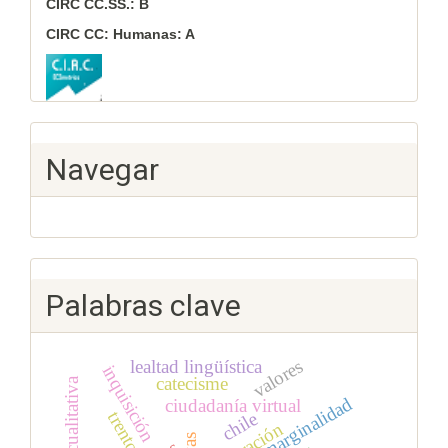
CIRC CC.SS.: B
CIRC CC: Humanas: A
Navegar
Palabras clave
valores
lealtad lingüística
inquisición
catecisme
marginalidad
ciudadanía virtual
trento
chile