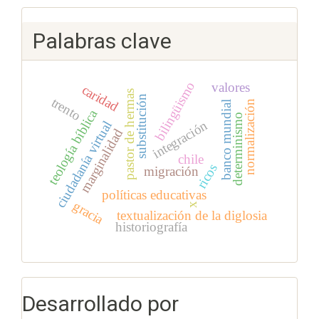
Palabras clave
bilingüismo
valores
caridad
pastor de hermas
substitución
trento
normalización
banco mundial
teología bíblica
determinismo
integración
ciudadanía virtual
marginalidad
chile
ricos
migración
políticas educativas
gracia
x
textualización de la diglosia
historiografía
Desarrollado por