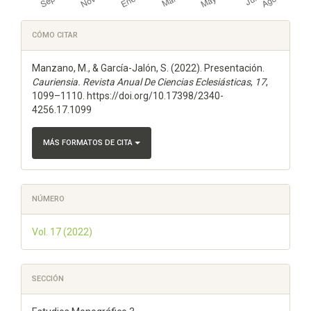
Detalles
CÓMO CITAR
del
Manzano, M., & García-Jalón, S. (2022). Presentación.
artículo
Cauriensia. Revista Anual De Ciencias Eclesiásticas
,
17
,
1099–1110. https://doi.org/10.17398/2340-
4256.17.1099
MÁS FORMATOS DE CITA
NÚMERO
Vol. 17 (2022)
SECCIÓN