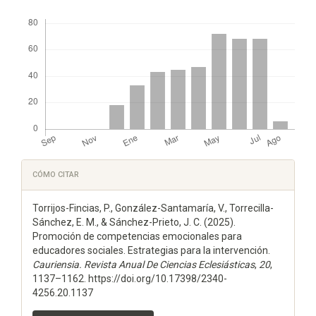
Descargas
Detalles
CÓMO CITAR
del
Torrijos-Fincias, P., González-Santamaría, V., Torrecilla-
artículo
Sánchez, E. M., & Sánchez-Prieto, J. C. (2025).
Promoción de competencias emocionales para
educadores sociales. Estrategias para la intervención.
Cauriensia. Revista Anual De Ciencias Eclesiásticas
,
20
,
1137–1162. https://doi.org/10.17398/2340-
4256.20.1137