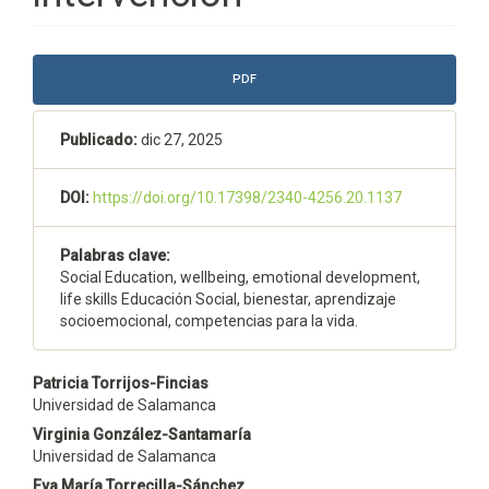
Barra
PDF
lateral
del
Publicado:
dic 27, 2025
artículo
DOI:
https://doi.org/10.17398/2340-4256.20.1137
Palabras clave:
Social Education, wellbeing, emotional development,
life skills Educación Social, bienestar, aprendizaje
socioemocional, competencias para la vida.
Contenido
Patricia Torrijos-Fincias
Universidad de Salamanca
principal
Virginia González-Santamaría
del
Universidad de Salamanca
Eva María Torrecilla-Sánchez