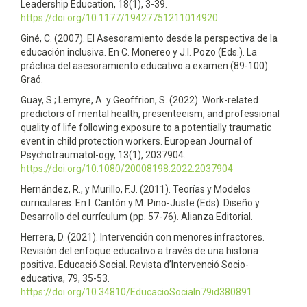
Leadership Education, 18(1), 3-39.
https://doi.org/10.1177/19427751211014920
Giné, C. (2007). El Asesoramiento desde la perspectiva de la
educación inclusiva. En C. Monereo y J.I. Pozo (Eds.). La
práctica del asesoramiento educativo a examen (89-100).
Graó.
Guay, S.; Lemyre, A. y Geoffrion, S. (2022). Work-related
predictors of mental health, presenteeism, and professional
quality of life following exposure to a potentially traumatic
event in child protection workers. European Journal of
Psychotraumatol-ogy, 13(1), 2037904.
https://doi.org/10.1080/20008198.2022.2037904
Hernández, R., y Murillo, F.J. (2011). Teorías y Modelos
curriculares. En I. Cantón y M. Pino-Juste (Eds). Diseño y
Desarrollo del currículum (pp. 57-76). Alianza Editorial.
Herrera, D. (2021). Intervención con menores infractores.
Revisión del enfoque educativo a través de una historia
positiva. Educació Social. Revista d’Intervenció Socio-
educativa, 79, 35-53.
https://doi.org/10.34810/EducacioSocialn79id380891