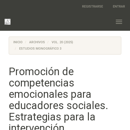
Salto
REGISTRARSE
ENTRAR
rápido
al
contenido
Toggl
de
navig
la
página
INICIO
ARCHIVOS
VOL. 20 (2025)
Navegación
principal
ESTUDIOS MONOGRÁFICO 3
Contenido
principal
Barra
Promoción de
lateral
competencias
emocionales para
educadores sociales.
Estrategias para la
intervención