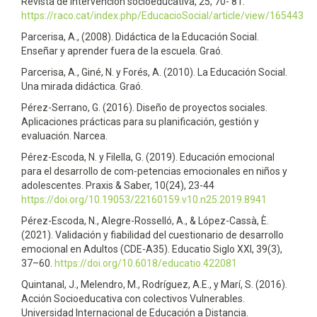
Revista de intervención socioeducativa, 25, 70- 81.
https://raco.cat/index.php/EducacioSocial/article/view/165443
Parcerisa, A., (2008). Didáctica de la Educación Social.
Enseñar y aprender fuera de la escuela. Graó.
Parcerisa, A., Giné, N. y Forés, A. (2010). La Educación Social.
Una mirada didáctica. Graó.
Pérez-Serrano, G. (2016). Diseño de proyectos sociales.
Aplicaciones prácticas para su planificación, gestión y
evaluación. Narcea.
Pérez-Escoda, N. y Filella, G. (2019). Educación emocional
para el desarrollo de com-petencias emocionales en niños y
adolescentes. Praxis & Saber, 10(24), 23-44
https://doi.org/10.19053/22160159.v10.n25.2019.8941
Pérez-Escoda, N., Alegre-Rosselló, A., & López-Cassà, È.
(2021). Validación y fiabilidad del cuestionario de desarrollo
emocional en Adultos (CDE-A35). Educatio Siglo XXI, 39(3),
37–60.
https://doi.org/10.6018/educatio.422081
Quintanal, J., Melendro, M., Rodríguez, A.E., y Marí, S. (2016).
Acción Socioeducativa con colectivos Vulnerables.
Universidad Internacional de Educación a Distancia.