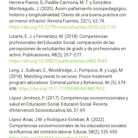
Herrera-Pastor, D., Padilla-Carmona, M. T. y González-
Monteagudo, J. (2020). Acom-pañamiento sociopedagógico,
holismo y longitudinalidad: Claves de una buena práctica con
un menor infractor. Revista Fuentes, 22(1), 62-74.
https://doi.org/10.12795/revistafuentes.2020.v22.i1.05
Lizarte, E. J. y Fernández, M. (2018). Competencias
profesionales del Educador Social: comparación de las
percepciones de estudiantes de grado y de profesionales en
activo. Publicaciones, 48(2), 257–277.
https://doi.org/10.30827/publicaciones.v48i2.8343
Long, J., Sullivan, C., Wooldredge, J., Pompoco, A. y Lugo, M.
(2018). Matching needs to services: Prison treatment
program allocations. Criminal justice y Behaviour, 46 (5), 674-
696.
https://doi.org/10.1177/0093854818807952
López-Jiménez, P. (2017). Competencias socioemocionales y
salud en Educación Social. Educació Social. Revista
d’Intervenció Socioeducativa, 66, 51-69.
López-Arias, J.M. y Rodríguez-Esteban, A. (2022).
Competencias socioemocionales de los educadores sociales:
la influencia del contexto laboral. Educar, 58(2), 535-550.