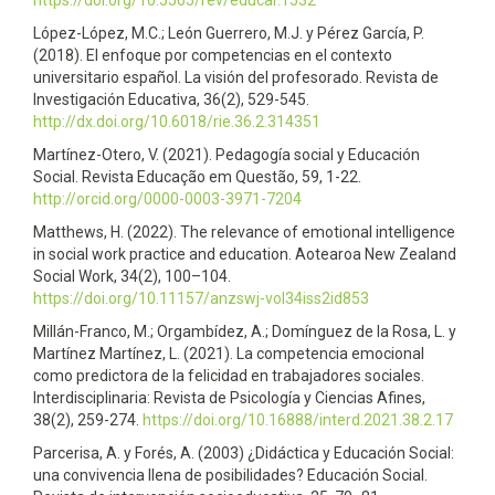
https://doi.org/10.5565/rev/educar.1532
López-López, M.C.; León Guerrero, M.J. y Pérez García, P.
(2018). El enfoque por competencias en el contexto
universitario español. La visión del profesorado. Revista de
Investigación Educativa, 36(2), 529-545.
http://dx.doi.org/10.6018/rie.36.2.314351
Martínez-Otero, V. (2021). Pedagogía social y Educación
Social. Revista Educação em Questão, 59, 1-22.
http://orcid.org/0000-0003-3971-7204
Matthews, H. (2022). The relevance of emotional intelligence
in social work practice and education. Aotearoa New Zealand
Social Work, 34(2), 100–104.
https://doi.org/10.11157/anzswj-vol34iss2id853
Millán-Franco, M.; Orgambídez, A.; Domínguez de la Rosa, L. y
Martínez Martínez, L. (2021). La competencia emocional
como predictora de la felicidad en trabajadores sociales.
Interdisciplinaria: Revista de Psicología y Ciencias Afines,
38(2), 259-274.
https://doi.org/10.16888/interd.2021.38.2.17
Parcerisa, A. y Forés, A. (2003) ¿Didáctica y Educación Social:
una convivencia llena de posibilidades? Educación Social.