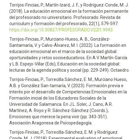
Torrijos-Fincias, P., Martín-Izard, J. F., y Rodríguez-Conde, M. J.
(2018). La educación emocional en la formación permanente
del profesorado no universitario. Profesorado: Revista de
curriculum y formación del profesorado, 22(1), 579-597.
https://doi.org/10.30827/PROFESORADO.V22I1.9943
Torrijos-Fincias, P., Murciano-Hueso, A. B., González-
Santamaría, V. y Calvo-Álvarez, M. I. (2022). La formación en
educación emocional en el marco de la sociedad global:
oportunidades y retos socioeducativos. En A.V. Martín-García
y L.B. Espejo-Villar (Eds), Educación en la sociedad global:
lecturas de la agenda política y social (pp. 229-249). Octaedro.
Torrijos-Fincias, P., Torrecilla Sánchez, E. M., Murciano Hueso,
A.B. y González San-tamaría, V. (2023). Formación previa e
interés por el desarrollo de Competencias Emocionales en la
Formación inicial de los Educadores Sociales de la
Universidad de Salamanca. En J.L. Soler, J. Cano, A.R.
Martínez, A. Royo y R. Sánchez-Sánchez (Coords.),
Emociones que merece la pena vivir (pp. 343-351).
Asociación Aragonesa de Psicopedagogía.
Torrijos-Fincias, P., Torrecilla-Sánchez, E. M. y Rodríguez
Conde, M. J. (2018). Experimental evaluation of emotional