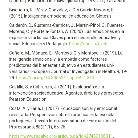
(Coords). Educación inclusiva global (pp. 193-211). Octaedro.
Bisquerra, R., Pérez-González, J.C. y García-Navarro, E.
(2015). Inteligencia emocional en educación. Síntesis.
Calderón, D., Gustems-Carnicer, J., Martín-Piñol, C., Fuentes-
Moreno, C. y Portela-Fontán, A. (2020). Las emociones en la
experiencia artística: Claves para el desarrollo educativo y
social. Educación y Pedagogía.
https://goo.su/uxe5
.
Cañero, M., Mónaco, E., Montoya, G. y Montoya, I. (2019). La
inteligencia emocional y la empatía como factores
predictores del bienestar subjetivo en estudiantes uni-
versitarios. European Journal of Investigation in Health, 9, 19-
29.
https://doi.org/10.30552/ejihpe.v9i1.313
Castillo, S. y Cabrerizo, J. (2011). Evaluación de la
intervención socioeducativa. Agentes, ámbitos y proyectos.
Pearson Educación.
Costa, A. y Faria, L. (2017). Educación social y emocional
revisitada: Perspectivas sobre la práctica en la escuela
portuguesa. Revista Interuniversitaria de Formación del
Profesorado, 88(31.1), 65-76.
https://www.redalyc.org/articulo.oa?id=27450136011
.