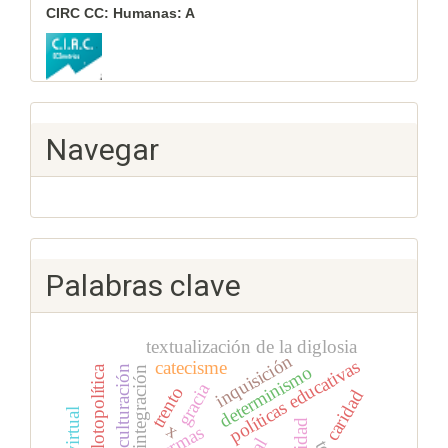
CIRC CC: Humanas: A
Navegar
Palabras clave
textualización de la diglosia
inquisición
políticas educativas
catecisme
determinismo
glotopolítica
aculturación
integración
gracia
trento
caridad
x