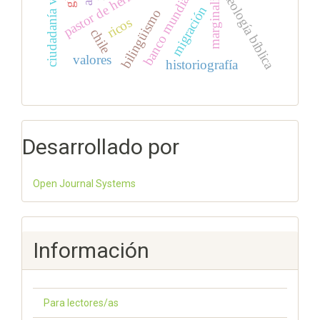
ciudadanía virtual
marginalidad
pastor de hermas
banco mundial
teología bíblica
migración
bilingüismo
ricos
chile
valores
historiografía
Desarrollado por
Open Journal Systems
Información
Para lectores/as