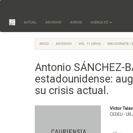
Salto
rápido
al
contenido
ACTUAL
ARCHIVOS
AVISOS
ACERCA DE
de
la
página
Navegación
INICIO
ARCHIVOS
VOL. 11 (2016)
BIBLIOGRAFÍA /
principal
Contenido
principal
Antonio SÁNCHEZ-BAY
Barra
lateral
estadounidense: auge
su crisis actual.
Barra
Conte
Víctor Tala
CEDEU - UR
lateral
princi
del
del
Descargas