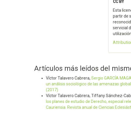
CC BY
Esta licen
partir de 
reconocida
servicial
utilizació
Attributio
Artículos más leídos del mism
Víctor Talavero Cabrera,
Sergio GARCÍA MAGARI
un análisis sociológico de las amenazas globa
(2017)
Víctor Talavero Cabrera, Tiffany Sánchez-Ca
los planes de estudio de Derecho, especial re
Cauriensia. Revista anual de Ciencias Eclesiást