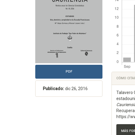
artículo
artícu
PDF
Detal
CÓMO CITA
del
Publicado:
dic 26, 2016
Talavero 
artícu
estadouni
Cauriensi
Recuperad
https://w
MÁS FO