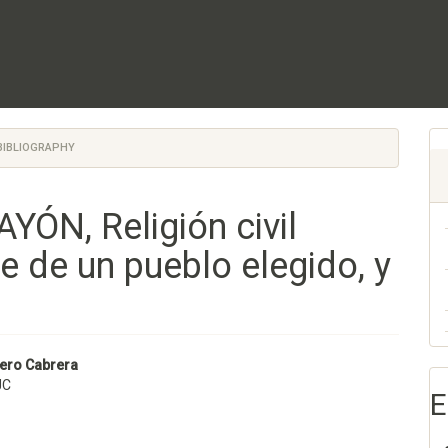
 BIBLIOGRAPHY
ÓN, Religión civil
 de un pueblo elegido, y
nido
vero Cabrera
JC
pal
E