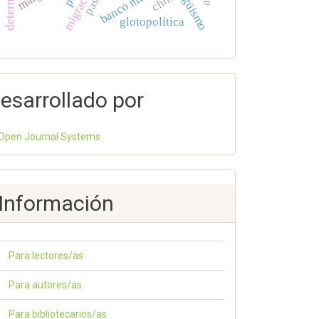
bilingüismo
banco mundial
migración
chile
glotopolítica
esarrollado por
Open Journal Systems
Información
Para lectores/as
Para autores/as
Para bibliotecarios/as