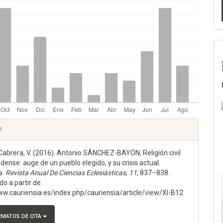
lo
les
R
Cabrera, V. (2016). Antonio SÁNCHEZ-BAYÓN, Religión civil
lo
dense: auge de un pueblo elegido, y su crisis actual.
a. Revista Anual De Ciencias Eclesiásticas
,
11
, 837–838.
o a partir de
ww.cauriensia.es/index.php/cauriensia/article/view/XI-B12
RMATOS DE CITA