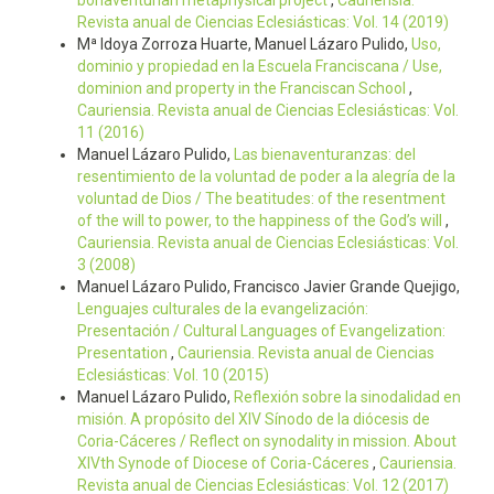
bonaventurian metaphysical project
,
Cauriensia.
Revista anual de Ciencias Eclesiásticas: Vol. 14 (2019)
Mª Idoya Zorroza Huarte, Manuel Lázaro Pulido,
Uso,
dominio y propiedad en la Escuela Franciscana / Use,
dominion and property in the Franciscan School
,
Cauriensia. Revista anual de Ciencias Eclesiásticas: Vol.
11 (2016)
Manuel Lázaro Pulido,
Las bienaventuranzas: del
resentimiento de la voluntad de poder a la alegría de la
voluntad de Dios / The beatitudes: of the resentment
of the will to power, to the happiness of the God’s will
,
Cauriensia. Revista anual de Ciencias Eclesiásticas: Vol.
3 (2008)
Manuel Lázaro Pulido, Francisco Javier Grande Quejigo,
Lenguajes culturales de la evangelización:
Presentación / Cultural Languages of Evangelization:
Presentation
,
Cauriensia. Revista anual de Ciencias
Eclesiásticas: Vol. 10 (2015)
Manuel Lázaro Pulido,
Reflexión sobre la sinodalidad en
misión. A propósito del XIV Sínodo de la diócesis de
Coria-Cáceres / Reflect on synodality in mission. About
XIVth Synode of Diocese of Coria-Cáceres
,
Cauriensia.
Revista anual de Ciencias Eclesiásticas: Vol. 12 (2017)