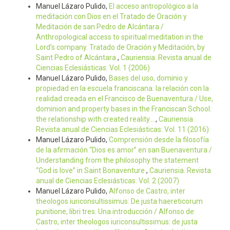
Manuel Lázaro Pulido,
El acceso antropológico a la
meditación con Dios en el Tratado de Oración y
Meditación de san Pedro de Alcántara /
Anthropological access to spiritual meditation in the
Lord’s company. Tratado de Oración y Meditación, by
Saint Pedro of Alcántara
,
Cauriensia. Revista anual de
Ciencias Eclesiásticas: Vol. 1 (2006)
Manuel Lázaro Pulido,
Bases del uso, dominio y
propiedad en la escuela franciscana: la relación con la
realidad creada en el Francisco de Buenaventura / Use,
dominion and property bases in the Franciscan School:
the relationship with created reality...
,
Cauriensia.
Revista anual de Ciencias Eclesiásticas: Vol. 11 (2016)
Manuel Lázaro Pulido,
Comprensión desde la filosofía
de la afirmación “Dios es amor” en san Buenaventura /
Understanding from the philosophy the statement
“God is love” in Saint Bonaventure
,
Cauriensia. Revista
anual de Ciencias Eclesiásticas: Vol. 2 (2007)
Manuel Lázaro Pulido,
Alfonso de Castro, inter
theologos iuriconsultissimus: De justa haereticorum
punitione, libri tres. Una introducción / Alfonso de
Castro, inter theologos iuriconsultissimus: de justa