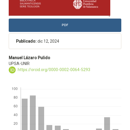
PDF
Publicado:
dic 12, 2024
Contenido
Manuel Lázaro Pulido
UPSA-UNIR
principal
https://orcid.org/0000-0002-0064-5293
del
artículo
Descargas