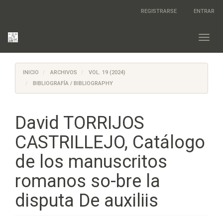
Salto
REGISTRARSE
ENTRAR
rápido
al
contenido
Toggl
de
navig
la
página
INICIO
ARCHIVOS
VOL. 19 (2024)
Navegación
principal
BIBLIOGRAFÍA / BIBLIOGRAPHY
Contenido
principal
Barra
David TORRIJOS
lateral
CASTRILLEJO, Catálogo
de los manuscritos
romanos so-bre la
disputa De auxiliis