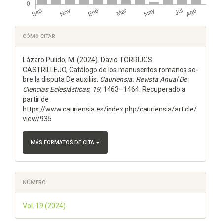
Detalles
CÓMO CITAR
del
Lázaro Pulido, M. (2024). David TORRIJOS
artículo
CASTRILLEJO, Catálogo de los manuscritos romanos so-
bre la disputa De auxiliis.
Cauriensia. Revista Anual De
Ciencias Eclesiásticas
,
19
, 1463–1464. Recuperado a
partir de
https://www.cauriensia.es/index.php/cauriensia/article/
view/935
MÁS FORMATOS DE CITA
NÚMERO
Vol. 19 (2024)