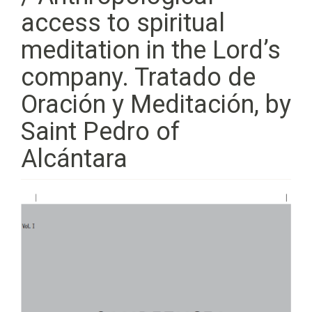
access to spiritual
meditation in the Lord’s
company. Tratado de
Oración y Meditación, by
Saint Pedro of
Alcántara
Barra
lateral
del
artículo