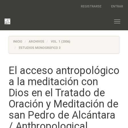
Salto
REGISTRARSE
ENTRAR
rápido
al
contenido
Toggl
de
navig
la
página
INICIO
ARCHIVOS
VOL. 1 (2006)
Navegación
principal
ESTUDIOS MONOGRÁFICO 3
Contenido
principal
Barra
El acceso antropológico
lateral
a la meditación con
Dios en el Tratado de
Oración y Meditación de
san Pedro de Alcántara
/ Anthropological