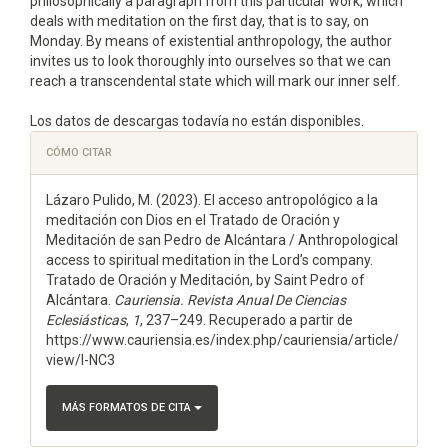
philosophically a paragraph from this particular work, which
deals with meditation on the first day, that is to say, on
Monday. By means of existential anthropology, the author
invites us to look thoroughly into ourselves so that we can
reach a transcendental state which will mark our inner self.
Descargas
Los datos de descargas todavía no están disponibles.
Detalles
CÓMO CITAR
del
Lázaro Pulido, M. (2023). El acceso antropológico a la
artículo
meditación con Dios en el Tratado de Oración y
Meditación de san Pedro de Alcántara / Anthropological
access to spiritual meditation in the Lord’s company.
Tratado de Oración y Meditación, by Saint Pedro of
Alcántara.
Cauriensia. Revista Anual De Ciencias
Eclesiásticas
,
1
, 237–249. Recuperado a partir de
https://www.cauriensia.es/index.php/cauriensia/article/
view/I-NC3
MÁS FORMATOS DE CITA