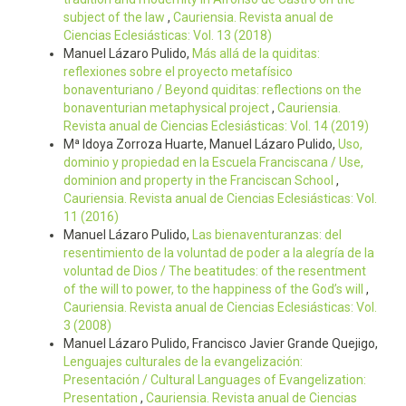
subject of the law
,
Cauriensia. Revista anual de
Ciencias Eclesiásticas: Vol. 13 (2018)
Manuel Lázaro Pulido,
Más allá de la quiditas:
reflexiones sobre el proyecto metafísico
bonaventuriano / Beyond quiditas: reflections on the
bonaventurian metaphysical project
,
Cauriensia.
Revista anual de Ciencias Eclesiásticas: Vol. 14 (2019)
Mª Idoya Zorroza Huarte, Manuel Lázaro Pulido,
Uso,
dominio y propiedad en la Escuela Franciscana / Use,
dominion and property in the Franciscan School
,
Cauriensia. Revista anual de Ciencias Eclesiásticas: Vol.
11 (2016)
Manuel Lázaro Pulido,
Las bienaventuranzas: del
resentimiento de la voluntad de poder a la alegría de la
voluntad de Dios / The beatitudes: of the resentment
of the will to power, to the happiness of the God’s will
,
Cauriensia. Revista anual de Ciencias Eclesiásticas: Vol.
3 (2008)
Manuel Lázaro Pulido, Francisco Javier Grande Quejigo,
Lenguajes culturales de la evangelización:
Presentación / Cultural Languages of Evangelization:
Presentation
,
Cauriensia. Revista anual de Ciencias