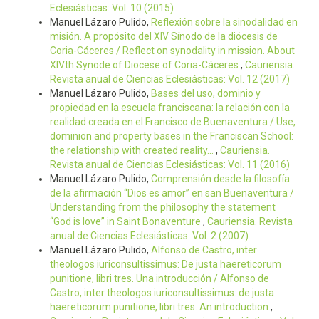
Eclesiásticas: Vol. 10 (2015)
Manuel Lázaro Pulido,
Reflexión sobre la sinodalidad en
misión. A propósito del XIV Sínodo de la diócesis de
Coria-Cáceres / Reflect on synodality in mission. About
XIVth Synode of Diocese of Coria-Cáceres
,
Cauriensia.
Revista anual de Ciencias Eclesiásticas: Vol. 12 (2017)
Manuel Lázaro Pulido,
Bases del uso, dominio y
propiedad en la escuela franciscana: la relación con la
realidad creada en el Francisco de Buenaventura / Use,
dominion and property bases in the Franciscan School:
the relationship with created reality...
,
Cauriensia.
Revista anual de Ciencias Eclesiásticas: Vol. 11 (2016)
Manuel Lázaro Pulido,
Comprensión desde la filosofía
de la afirmación “Dios es amor” en san Buenaventura /
Understanding from the philosophy the statement
“God is love” in Saint Bonaventure
,
Cauriensia. Revista
anual de Ciencias Eclesiásticas: Vol. 2 (2007)
Manuel Lázaro Pulido,
Alfonso de Castro, inter
theologos iuriconsultissimus: De justa haereticorum
punitione, libri tres. Una introducción / Alfonso de
Castro, inter theologos iuriconsultissimus: de justa
haereticorum punitione, libri tres. An introduction
,