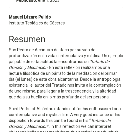
Publicado:
ene 1, 2023
Contenido
Manuel Lázaro Pulido
Instituto Teológico de Cáceres
principal
del
Resumen
artículo
San Pedro de Alcántara destaca por su vida de
profundización en la vida contemplativa y mística. Un ejemplo
palpable de esta actitud la encontramos su
Tratado de
Oración y Meditación
. En esta reflexión realizamos una
lectura filosófica de un párrafo de la meditación del primar
día (el lunes) de esta obra alcantarina. Desde la antropología
existencial, el autor del Tratado nos invita a la contemplación
de uno mismo, para llegar a la trascendencia y la alteridad
que deja su huella en lo más profundo del ser personal.
Saint Pedro of Alcántara stands out for his enthusiasm for a
comtemplative and mystical life. A very good instance of his
disposition towards this can be found in his “
Tratado
de
Oración y Meditación
”. In this reflection we can interpret