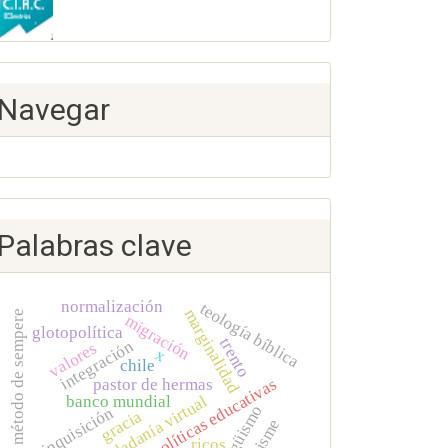
Navegar
Palabras clave
normalización
teología bíblica
marginalidad
el método de sempere
migración
glotopolítica
trento
integración
valores
x
chile
políticas educativas
pastor de hermas
ciudadanía virtual
banco mundial
bilingüismo
inquisición
gracia
ricos