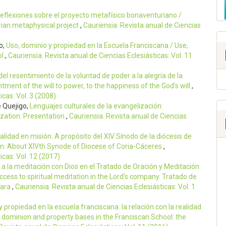
 reflexiones sobre el proyecto metafísico bonaventuriano /
rian metaphysical project
,
Cauriensia. Revista anual de Ciencias
o,
Uso, dominio y propiedad en la Escuela Franciscana / Use,
ol
,
Cauriensia. Revista anual de Ciencias Eclesiásticas: Vol. 11
el resentimiento de la voluntad de poder a la alegría de la
tment of the will to power, to the happiness of the God’s will
,
icas: Vol. 3 (2008)
e Quejigo,
Lenguajes culturales de la evangelización:
ization: Presentation
,
Cauriensia. Revista anual de Ciencias
alidad en misión. A propósito del XIV Sínodo de la diócesis de
ion. About XIVth Synode of Diocese of Coria-Cáceres
,
icas: Vol. 12 (2017)
 a la meditación con Dios en el Tratado de Oración y Meditación
cess to spiritual meditation in the Lord’s company. Tratado de
tara
,
Cauriensia. Revista anual de Ciencias Eclesiásticas: Vol. 1
 propiedad en la escuela franciscana: la relación con la realidad
 dominion and property bases in the Franciscan School: the