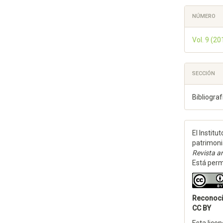
NÚMERO
Vol. 9 (20
SECCIÓN
Bibliograf
El Institu
patrimoni
Revista an
Está permi
Reconoc
CC BY