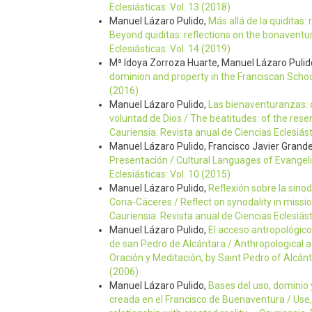
Eclesiásticas: Vol. 13 (2018)
Manuel Lázaro Pulido,
Más allá de la quiditas:
Beyond quiditas: reflections on the bonaventu
Eclesiásticas: Vol. 14 (2019)
Mª Idoya Zorroza Huarte, Manuel Lázaro Pulid
dominion and property in the Franciscan Scho
(2016)
Manuel Lázaro Pulido,
Las bienaventuranzas: d
voluntad de Dios / The beatitudes: of the resen
Cauriensia. Revista anual de Ciencias Eclesiást
Manuel Lázaro Pulido, Francisco Javier Grand
Presentación / Cultural Languages of Evangel
Eclesiásticas: Vol. 10 (2015)
Manuel Lázaro Pulido,
Reflexión sobre la sinod
Coria-Cáceres / Reflect on synodality in miss
Cauriensia. Revista anual de Ciencias Eclesiást
Manuel Lázaro Pulido,
El acceso antropológico
de san Pedro de Alcántara / Anthropological ac
Oración y Meditación, by Saint Pedro of Alcán
(2006)
Manuel Lázaro Pulido,
Bases del uso, dominio y
creada en el Francisco de Buenaventura / Use,