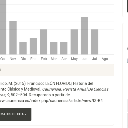
les
R
lido, M. (2015). Francisco LEÓN FLORIDO, Historia del
lo
to Clásico y Medieval.
Cauriensia. Revista Anual De Ciencias
cas
,
9
, 502–504. Recuperado a partir de
ww.cauriensia.es/index.php/cauriensia/article/view/IX-B4
RMATOS DE CITA