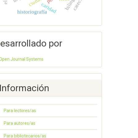
catecisme
caridad
historiografía
esarrollado por
Open Journal Systems
Información
Para lectores/as
Para autores/as
Para bibliotecarios/as