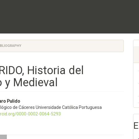
BIBLIOGRAPHY
IDO, Historia del
 y Medieval
nido
aro Pulido
ológico de Cáceres Universidade Católica Portuguesa
pal
/orcid.org/0000-0002-0064-5293
E
lo