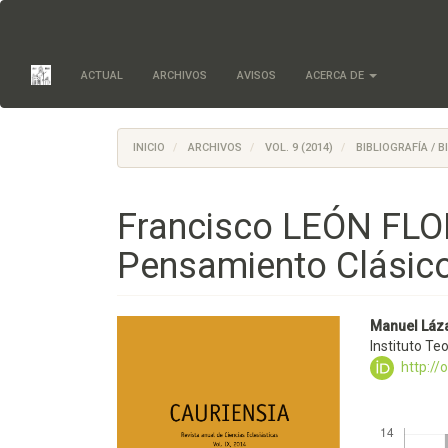
Salto
rápido
al
contenido
ACTUAL
ARCHIVOS
AVISOS
ACERCA DE
de
la
página
Navegación
INICIO
ARCHIVOS
VOL. 9 (2014)
BIBLIOGRAFÍA / 
principal
Contenido
principal
Francisco LEÓN FLOR
Barra
lateral
Pensamiento Clásico
Barra
Conte
Manuel Láz
Instituto Te
lateral
princi
http:/
del
del
artículo
artícu
Descargas