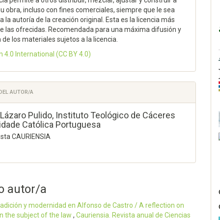
cia permite a otros distribuir, mezclar, ajustar y construir a
su obra, incluso con fines comerciales, siempre que le sea
 la autoría de la creación original. Esta es la licencia más
 de las ofrecidas. Recomendada para una máxima difusión y
n de los materiales sujetos a la licencia.
n 4.0 International
(CC BY 4.0)
 DEL AUTOR/A
Lázaro Pulido,
Instituto Teológico de Cáceres
idade Católica Portuguesa
vista CAURIENSIA
o autor/a
tradición y modernidad en Alfonso de Castro / A reflection on
n the subject of the law
,
Cauriensia. Revista anual de Ciencias