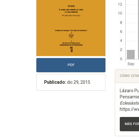
PDF
Detal
CÓMO CITA
del
Publicado:
dic 29, 2015
Lázaro Pu
artícu
Pensamien
Eclesiásti
https://w
MÁS FO