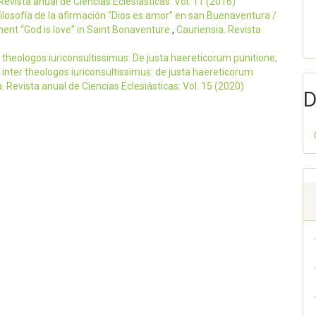
Revista anual de Ciencias Eclesiásticas: Vol. 11 (2016)
losofía de la afirmación “Dios es amor” en san Buenaventura /
ent “God is love” in Saint Bonaventure
,
Cauriensia. Revista
r theologos iuriconsultissimus: De justa haereticorum punitione,
o, inter theologos iuriconsultissimus: de justa haereticorum
. Revista anual de Ciencias Eclesiásticas: Vol. 15 (2020)
D