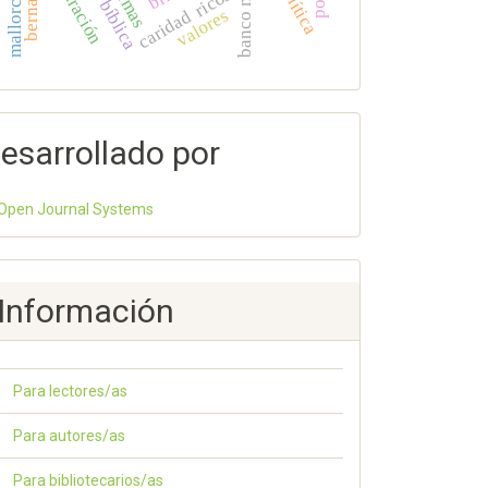
banco mundial
aculturación
ricos
valores
caridad
esarrollado por
Open Journal Systems
Información
Para lectores/as
Para autores/as
Para bibliotecarios/as