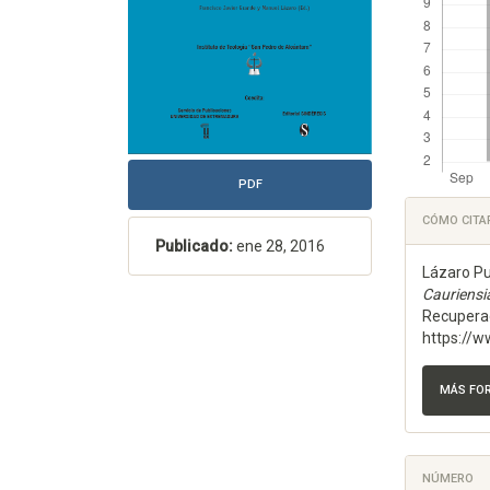
PDF
Detal
CÓMO CITA
del
Publicado:
ene 28, 2016
Lázaro Pu
artícu
Cauriensi
Recuperad
https://w
MÁS FO
NÚMERO