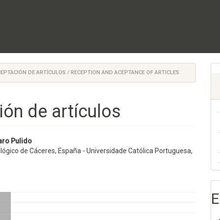
EPTACIÓN DE ARTÍCULOS / RECEPTION AND ACEPTANCE OF ARTICLES
ón de artículos
nido
aro Pulido
ológico de Cáceres, España - Universidade Católica Portuguesa,
pal
lo
E