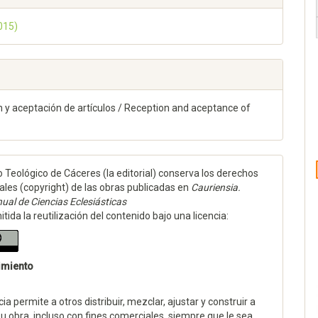
2015)
 y aceptación de artículos / Reception and aceptance of
to Teológico de Cáceres (la editorial) conserva los derechos
ales (copyright) de las obras publicadas en
Cauriensia.
ual de Ciencias Eclesiásticas
tida la reutilización del contenido bajo una licencia:
imiento
cia permite a otros distribuir, mezclar, ajustar y construir a
su obra, incluso con fines comerciales, siempre que le sea