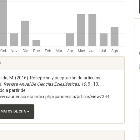
les
R
lido, M. (2016). Recepción y aceptación de artículos.
lo
a. Revista Anual De Ciencias Eclesiásticas
,
10
, 9–10.
o a partir de
ww.cauriensia.es/index.php/cauriensia/article/view/X-R
RMATOS DE CITA