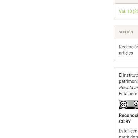
Vol. 10 (
SECCIÓN
Recepción
articles
El Institu
patrimoni
Revista an
Está permi
Reconoc
CC BY
Esta licen
partir de 