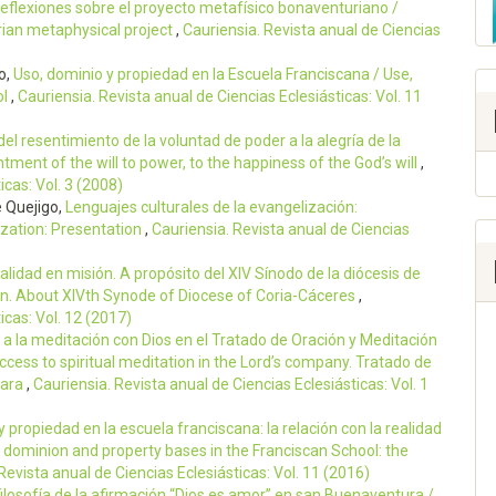
 reflexiones sobre el proyecto metafísico bonaventuriano /
rian metaphysical project
,
Cauriensia. Revista anual de Ciencias
o,
Uso, dominio y propiedad en la Escuela Franciscana / Use,
ol
,
Cauriensia. Revista anual de Ciencias Eclesiásticas: Vol. 11
el resentimiento de la voluntad de poder a la alegría de la
tment of the will to power, to the happiness of the God’s will
,
icas: Vol. 3 (2008)
e Quejigo,
Lenguajes culturales de la evangelización:
ization: Presentation
,
Cauriensia. Revista anual de Ciencias
alidad en misión. A propósito del XIV Sínodo de la diócesis de
ion. About XIVth Synode of Diocese of Coria-Cáceres
,
icas: Vol. 12 (2017)
 a la meditación con Dios en el Tratado de Oración y Meditación
cess to spiritual meditation in the Lord’s company. Tratado de
tara
,
Cauriensia. Revista anual de Ciencias Eclesiásticas: Vol. 1
 propiedad en la escuela franciscana: la relación con la realidad
 dominion and property bases in the Franciscan School: the
Revista anual de Ciencias Eclesiásticas: Vol. 11 (2016)
losofía de la afirmación “Dios es amor” en san Buenaventura /