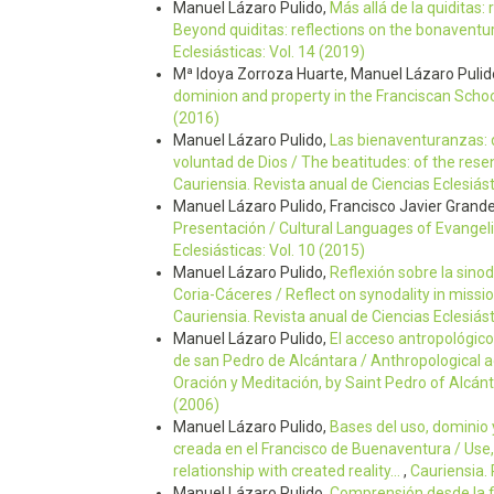
Manuel Lázaro Pulido,
Más allá de la quiditas:
Beyond quiditas: reflections on the bonaventu
Eclesiásticas: Vol. 14 (2019)
Mª Idoya Zorroza Huarte, Manuel Lázaro Pulid
dominion and property in the Franciscan Scho
(2016)
Manuel Lázaro Pulido,
Las bienaventuranzas: d
voluntad de Dios / The beatitudes: of the resen
Cauriensia. Revista anual de Ciencias Eclesiást
Manuel Lázaro Pulido, Francisco Javier Grand
Presentación / Cultural Languages of Evangel
Eclesiásticas: Vol. 10 (2015)
Manuel Lázaro Pulido,
Reflexión sobre la sinod
Coria-Cáceres / Reflect on synodality in miss
Cauriensia. Revista anual de Ciencias Eclesiást
Manuel Lázaro Pulido,
El acceso antropológico
de san Pedro de Alcántara / Anthropological ac
Oración y Meditación, by Saint Pedro of Alcán
(2006)
Manuel Lázaro Pulido,
Bases del uso, dominio y
creada en el Francisco de Buenaventura / Use,
relationship with created reality...
,
Cauriensia. 
Manuel Lázaro Pulido,
Comprensión desde la fi