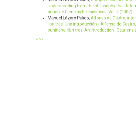
Understanding from the philosophy the statem
anual de Ciencias Eclesiásticas: Vol. 2 (2007)
Manuel Lázaro Pulido,
Alfonso de Castro, inte
libri tres. Una introducción / Alfonso de Castr
punitione, libri tres. An introduction
,
Cauriensia
>
>>