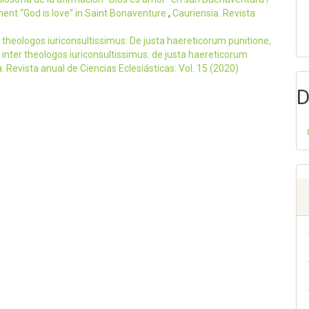
ent “God is love” in Saint Bonaventure
,
Cauriensia. Revista
r theologos iuriconsultissimus: De justa haereticorum punitione,
o, inter theologos iuriconsultissimus: de justa haereticorum
. Revista anual de Ciencias Eclesiásticas: Vol. 15 (2020)
D