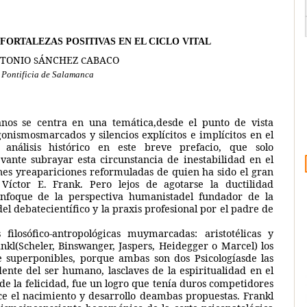
S FORTALEZA
S
POSITIVAS EN EL CICLO VITA
L
TONIO
ÁNCHEZ
ABACO
S
C
 Pontificia de Salamanca
anos se centra en una temática,desde el punto de vista
onismosmarcados y silencios explícitos e implícitos en el
análisis histórico en este breve prefacio, que solo
vante subrayar esta circunstancia de inestabilidad en el
ones yreapariciones reformuladas de quien ha sido el gran
 Víctor E. Frank. Pero lejos de agotarse la ductilidad
 enfoque de la perspectiva humanistadel fundador de la
el debatecientífico y la praxis profesional por el padre de
ilosófico-antropológicas muymarcadas: aristotélicas y
kl(Scheler, Binswanger, Jaspers, Heidegger o Marcel) los
e superponibles, porque ambas son dos Psicologíasde las
ente del ser humano, lasclaves de la espiritualidad en el
e la felicidad, fue un logro que tenía duros competidores
ce el nacimiento y desarrollo deambas propuestas. Frankl