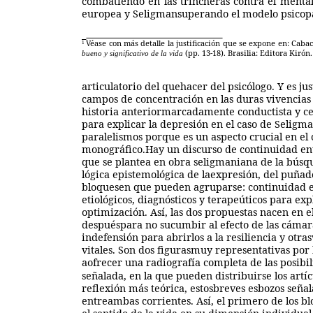
combatiendo en las trincheras contra el menta
europea y Seligmansuperando el modelo psicopat
Véase con más detalle la justificación
que se expone en: Cabaco
1
(pp. 13-18). Brasilia: Editora Kirón.
bueno y significativo de la vida
articulatorio del quehacer del psicólogo. Y es ju
campos de concentración en las duras vivencias
historia anteriormarcadamente conductista y c
para explicar la depresión en el caso de Seligm
paralelismos porque es un aspecto crucial en el 
monográfico.Hay un discurso de continuidad entre
que se plantea en obra seligmaniana de la búsqued
lógica epistemológica de laexpresión, del puñad
bloquesen que pueden agruparse: continuidad en
etiológicos, diagnósticos y terapeúticos para ex
optimización. Así, las dos propuestas nacen en el
despuéspara no sucumbir al efecto de las cámara
indefensión para abrirlos a la resiliencia y otr
vitales. Son dos figurasmuy representativas po
aofrecer una radiografía completa de las posib
señalada, en la que pueden distribuirse los artícu
reflexión más teórica, estosbreves esbozos señal
entreambas corrientes. Así, el primero de los b