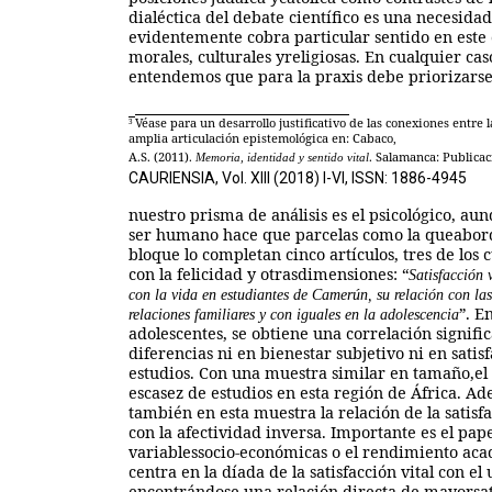
dialéctica del debate científico es una necesida
evidentemente cobra particular sentido en este 
morales, culturales yreligiosas. En cualquier cas
entendemos que para la praxis debe priorizarse
Véase para un desarrollo justificativo
de las conexiones entre l
3
amplia articulación epistemológica en: Cabaco,
A.S.
(2011).
. Salamanca: Publicac
Memoria, identidad y sentido vital
CAURIENSIA, Vol. XIII (2018) I-VI, ISSN: 1886-4945
nuestro prisma de análisis es el psicológico, au
ser humano hace que parcelas como la queaborda
bloque lo completan cinco artículos, tres de los c
con la felicidad y otrasdimensiones: “
Satisfacción 
con la vida en estudiantes de Camerún, su relación con las
”. E
relaciones familiares y con iguales en la adolescencia
adolescentes, se obtiene una correlación signif
diferencias ni en bienestar subjetivo ni en satisf
estudios. Con una muestra similar en tamaño,el
escasez de estudios en esta región de África. Ad
también en esta muestra la relación de la satisf
con la afectividad inversa. Importante es el pa
variablessocio-económicas o el rendimiento acad
centra en la díada de la satisfacción vital con el
encontrándose una relación directa de mayorsati