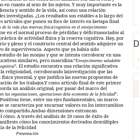
s en cuanto al sexo de los sujetos. Y muy importante es la
iliencia y sentido de la vida, así como una relación
es investigadas. ¿Los resultados son estables a lo largo del
tes artículos que ponen su foco de interés en laetapa final
o de la vida ylas reservas física/cognitiva en el envejecimiento
ne en el normal proceso de pérdidas y déficitsasociados al
práctica de actividad física y la reserva cognitiva. Hay, por
D
io y pleno y el constructo central del sentido adquiere un
ivo de supervivencia. Aspecto que ya había sido
estudio de las monjas y que se intenta corroborar en una
ucativas similares, pero masculina:“
Envejecimiento saludable
”. El estudio encuentra una relación significativa
cognitiva
y la religiosidad, corroborando lainvestigación que las
 física ymental, y que justifica las nuevas propuestas de
ción de los trabajos.Y como artículo final de este primer
orda un análisis original, por pasar del marco del
”.
 en las organizaciones, aportaciones dela economía de la felicidad
ositivas tiene, entre sus ejes fundamentales, un marco
e se caracteriza por encarnar valores en los intercambios
yecto compartido.Ambas dimensiones entroncan
l cómo. A través del análisis de 20 casos de éxito de
manifiesto cómo los conocimientos derivados demúltiples
a de la Felicidad
Presentación