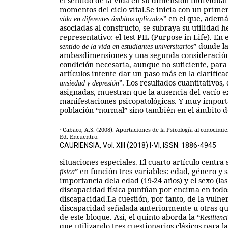
el sentido de la vida en su dimensión individual 
momentos del ciclo vital.Se inicia con un primer
” en el que, ademá
vida en diferentes ámbitos aplicados
asociadas al constructo, se subraya su utilidad 
representativo: el test PIL (Purpose in Life). En 
” donde l
sentido de la vida en estudiantes universitarios
ambasdimensiones y una segunda consideración r
condición necesaria, aunque no suficiente, para l
artículos intente dar un paso más en la clarificac
”. Los resultados cuantitativos
ansiedad y depresión
asignadas, muestran que la ausencia del vacío e
manifestaciones psicopatológicas. Y muy importan
población “normal” sino también en el ámbito d
Cabaco, A.S. (2008). Aportaciones de
la Psicología al conocimie
2
Ed. Encuentro.
CAURIENSIA, Vol. XIII (2018) I-VI, ISSN: 1886-4945
situaciones especiales. El cuarto artículo centra 
” en función tres variables: edad, género y s
física
importancia dela edad (19-24 años) y el sexo (la
discapacidad física puntúan por encima en todos
discapacidad.La cuestión, por tanto, de la vulne
discapacidad señalada anteriormente u otras que
de este bloque. Así, el quinto aborda la “
Resilienc
que utilizando tres cuestionarios clásicos para l