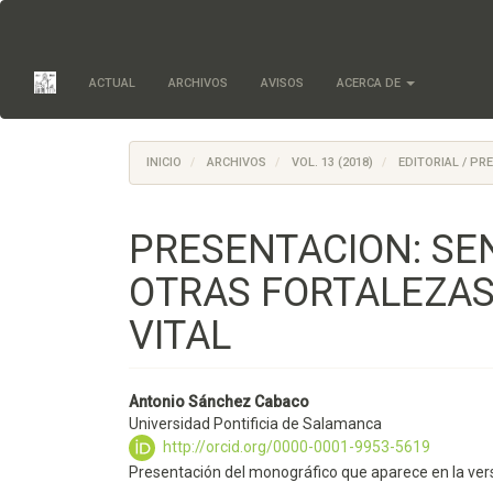
Salto
rápido
al
contenido
ACTUAL
ARCHIVOS
AVISOS
ACERCA DE
de
la
página
Navegación
INICIO
ARCHIVOS
VOL. 13 (2018)
EDITORIAL / PR
principal
Contenido
principal
PRESENTACION: SEN
Barra
lateral
OTRAS FORTALEZAS 
VITAL
Antonio Sánchez Cabaco
Universidad Pontificia de Salamanca
http://orcid.org/0000-0001-9953-5619
Presentación del monográfico que aparece en la vers