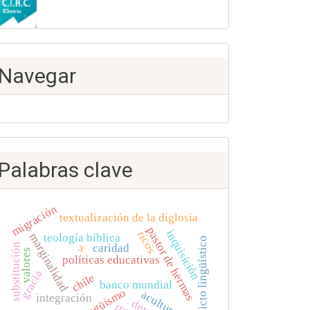
Navegar
Palabras clave
migración
textualización de la diglosia
pastor de hermas
inquisición
ricos
marginalidad
teología bíblica
conflicto lingüístico
x
caridad
substitución
valores
políticas educativas
gracia
chile
banco mundial
bilingüismo
aculturación
integración