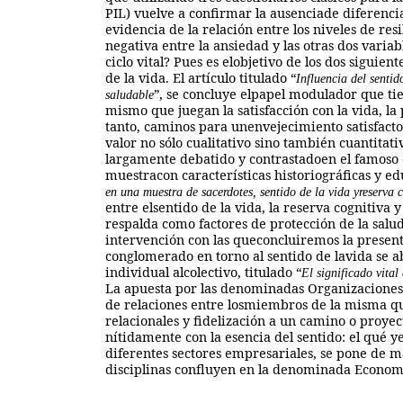
PIL) vuelve a confirmar la ausenciade diferencia
evidencia de la relación entre los niveles de res
negativa entre la ansiedad y las otras dos variabl
ciclo vital? Pues es elobjetivo de los dos siguien
de la vida. El artículo titulado “
Influencia del sentid
”, se concluye elpapel modulador que tie
saludable
mismo que juegan la satisfacción con la vida, la 
tanto, caminos para unenvejecimiento satisfactor
valor no sólo cualitativo sino también cuantitat
largamente debatido y contrastadoen el famoso 
muestracon características historiográficas y ed
en una muestra de sacerdotes, sentido de la vida yreserva 
entre elsentido de la vida, la reserva cognitiva 
respalda como factores de protección de la salud
intervención con las queconcluiremos la presenta
conglomerado en torno al sentido de lavida se ab
individual alcolectivo, titulado “
El significado vital
La apuesta por las denominadas OrganizacionesP
de relaciones entre losmiembros de la misma qu
relacionales y fidelización a un camino o pro
nítidamente con la esencia del sentido: el qué ye
diferentes sectores empresariales, se pone de 
disciplinas confluyen en la denominada Economí