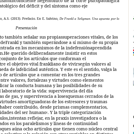
lismoinconsciente hegemónico de la corte psicopatológica
ológico del déficit y del síntoma como eje
, A.S. (2013). Prefacio. En E. Salvino,
De Frankl a Seligman. Una apuesta por lo
Presentación
sto también señalar sus propiassuperaciones vitales, de los
 deFrankl y también superándose a sí mismo de su propia
entrada en los mecanismos de la indefensiónaprendida
an.He querido deliberadamente insistir en estos
conjunto de los artículos que conforman el
 el objetivo vital frankliano de vivirsegún valores al
a de lafelicidad auténtica. Y este es el sentido, valga la
o de artículos que a comentar en los tres grandes
tre valores, fortalezas y virtudes como elementos
plicar la conducta humana y las posibilidades de su
 laboratorio de la vida: supervivencia del día
s de gas, y supervivencia a losesquemas cerrados de la
asvirtudes amortiguadoras de los estresores y traumas
r haber contribuido, desde prismas complementarios,
ilidades del ser humano
. Y la triple categorización
2
los,intentan reflejar, en la praxis investigadora o la
ados en los paralelismos y líneas de continuidad
loques aúna ocho artículos que tienen como núcleo central