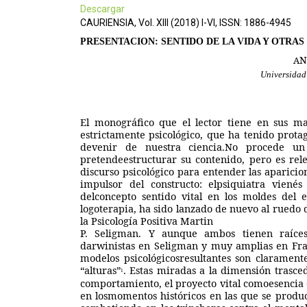
Descargar
CAURIENSIA, Vol. XIII (2018) I-VI, ISSN: 1886-4945
PRESENTACION: SENTIDO DE LA VIDA Y OTRA
N
A
Universidad
El monográfico que el lector tiene en sus m
estrictamente psicológico, que ha tenido protag
devenir de nuestra ciencia.No procede un 
pretendeestructurar su contenido, pero es rele
discurso psicológico para entender las aparici
impulsor del constructo: elpsiquiatra vienés
delconcepto sentido vital en los moldes del
logoterapia, ha sido lanzado de nuevo al ruedo d
la Psicología Positiva Martin
P.
Seligman. Y aunque ambos tienen raíces f
darwinistas en Seligman y muy amplias en Fran
modelos psicológicosresultantes son clarament
“alturas”
. Estas miradas a la dimensión trasced
1
comportamiento, el proyecto vital comoesencia d
en losmomentos históricos en las que se produ