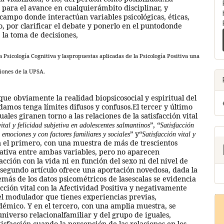
d para el avance en cualquierámbito disciplinar, y
campo donde interactúan variables psicológicas, éticas,
o, por clarificar el debate y ponerlo en el puntodonde
 la toma de decisiones,
a Psicología Cognitiva y laspropuestas aplicadas de la Psicología Positiva una
iones de la UPSA.
nque obviamente la realidad biopsicosocial y espiritual del
mos tenga límites difusos y confusos.El tercer y último
uales giranen torno a las relaciones de la satisfacción vital
”, “
vital y felicidad subjetiva en adolescentes salmantinos
Satisfacción
” y“
 emociones y con factores familiares y sociales
Satisfacción vital y
n el primero, con una muestra de más de trescientos
icativa entre ambas variables, pero no aparecen
acción con la vida ni en función del sexo ni del nivel de
 segundo artículo ofrece una aportación novedosa, dada la
emás de los datos psicométricos de lasescalas se evidencia
acción vital con la Afectividad Positiva y negativamente
pel modulador que tienes experiencias previas,
émico. Y en el tercero, con una amplia muestra, se
 universo relacionalfamiliar y del grupo de iguales,
sfacción cuando la percepción de las relaciones en los