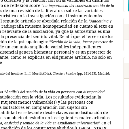
o colectiva y la relación con otras variables en distintos
o de reflexión sobre “
La importancia del constructo sentido de la
s de una revisión de la literatura sobre las variables
heurística en la investigación con el instrumento más
el segundo artículo se abordala relación de la “
Autoestima y
a radiografía muestra homogeneidad en cuanto al sexo en
elevante de la asociación, ya que la autoestima es una
a presencia del sentido vital. De ahí que el tercero de los
ión de la psicopatología: “
Sentido de la vida, factor protector de
, de un conjunto amplio de variables independientes
xistencial genera bienestar personal y es un protector de
te, como se explicita en elsiguiente artículo, no solo en
e
nto del hombre. En I. Murillo(Dir.),
(pp. 141-153). Madrid:
Ciencia y hombre
su “
Análisis del sentido de la vida en personas con discapacidad
atisfacción con la vida. Los resultados evidencian la
s mujeres menos vulnerables) y las personas con
 los factores en comparación con sujetos sin
rabilidad es relevante desde claves como lasituación de
 son objeto deestudio en los siguientes cuatro artículos
” en el
ia, ansiedad y sentido de la vida en estudiantes universitarios
a medición de los constructos aludidos (CD-RISC, STAI y