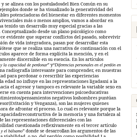
y se alinea con los postuladosdel Bien Común en su
 ejemplos donde se ha visualizado la generatividad del
riables potenciadoras del bienestar en diferentes momentos
s vivenciales más o menos amplios, vamos a abordar en
ha tenido un desarrollo muy especial gracias a las
ón. Conceptualizado desde un plano psicológico como
ece evidente que superar conflictos del pasado, sobrevivir
sión de vida integradora, pasan por desarrollar esta
Nótese que se realiza una narrativa de continuación con el
culos aparece de forma explícita la mención, y en el
amente discernible en su esencia. En los artículos
” y“
a y la capacidad de perdonar
Diferencias personales en el perdón en
una radiografía interesante para comprender, en muestras
ad para perdonar o reescribir las experiencias
 la edad no influye en las representaciones ligadasni a la
hacia el agresor y tampoco es relevante la variable sexo en
nerse en cuenta para intervenciones psicoeducativas
sentimientos/pensamientos negativos loshombres puntúan
resor(Evitación y Venganza), son las mujeres quienes
hora de afrontar el proceso. Lo cual es relevante porque la
 capacidadreconstructiva de la memoria y una fortaleza al
 de las representaciones diferenciales con las
lidad cuestionada reflexivamente en el tercer artículo
” donde se desarrollan los argumentos de las
 y el bálsamo
la viabilidad, o no, del perdón como posibilidad.La