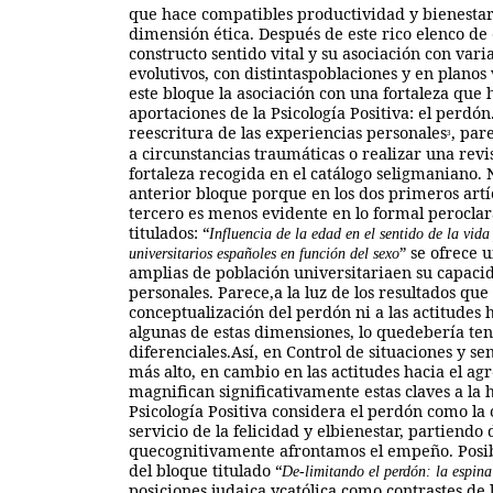
que hace compatibles productividad y bienestar 
dimensión ética. Después de este rico elenco de
constructo sentido vital y su asociación con va
evolutivos, con distintaspoblaciones y en plano
este bloque la asociación con una fortaleza que 
aportaciones de la Psicología Positiva: el perd
reescritura de las experiencias personales
, par
3
a circunstancias traumáticas o realizar una revi
fortaleza recogida en el catálogo seligmaniano. 
anterior bloque porque en los dos primeros artí
tercero es menos evidente en lo formal peroclar
titulados: “
Influencia de la edad en el sentido de la vid
” se ofrece 
universitarios españoles en función del sexo
amplias de población universitariaen su capacid
personales. Parece,a la luz de los resultados que
conceptualización del perdón ni a las actitudes 
algunas de estas dimensiones, lo quedebería te
diferenciales.Así, en Control de situaciones y 
más alto, en cambio en las actitudes hacia el ag
magnifican significativamente estas claves a la 
Psicología Positiva considera el perdón como la
servicio de la felicidad y elbienestar, partiendo
quecognitivamente afrontamos el empeño. Posibi
del bloque titulado “
De-limitando el perdón: la espina
posiciones judaica ycatólica como contrastes de 