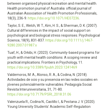
between organised physical recreation and mental health.
Health promotion journal of Australia: official journal of
Australian Association of Health Promotion Professionals,
18(3), 236-9.
https://doi.org/10.1071/HE07236
.
Taylor, S. E., Welch, W. T., Kim, H. S., & Sherman, D. K. (2007).
Cultural differences in the impact of social support on
psychological and biological stress responses. Psychological
Science, 18(9), 831-837.
https://doi.org/10.1111/j.1467-
9280.2007.01987.x
Tuaf, H., & Orkibi, H. (2023). Community-based programs for
youth with mental health conditions: A scoping review and
practical implications. Frontiers in Psychology, 11.
https://doi.org/10.3389/fpubh.2023.1241469
Valdemoros, M. A., Alonso, R. A., & Codina, N. (2018).
Actividades de ocio y su presencia en las redes sociales en
jóvenes potencialmente vulnerables. Pedagogía Social.
Revista Interuniversitaria, 31, 71-80.
https://doi.org/10.7179/PSRI_2018.31.06
Valenzuela R., Codina N., Castillo I., & Pestana J. V. (2020).
Young University Students’ Academic Self-Regulation