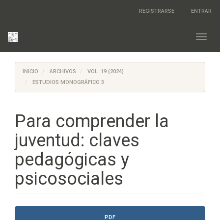
Salto
REGISTRARSE
ENTRAR
rápido
al
contenido
Toggl
de
navig
la
página
INICIO
ARCHIVOS
VOL. 19 (2024)
Navegación
principal
ESTUDIOS MONOGRÁFICO 3
Contenido
principal
Barra
Para comprender la
lateral
juventud: claves
pedagógicas y
psicosociales
Barra
PDF