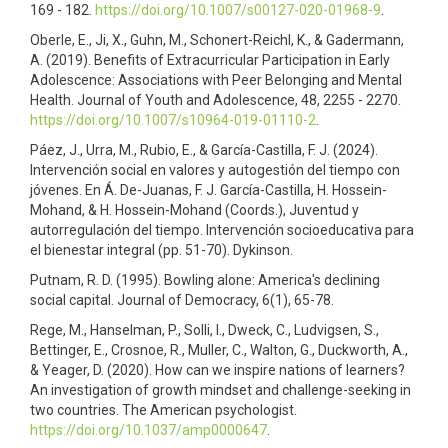
169 - 182.
https://doi.org/10.1007/s00127-020-01968-9
.
Oberle, E., Ji, X., Guhn, M., Schonert-Reichl, K., & Gadermann,
A. (2019). Benefits of Extracurricular Participation in Early
Adolescence: Associations with Peer Belonging and Mental
Health. Journal of Youth and Adolescence, 48, 2255 - 2270.
https://doi.org/10.1007/s10964-019-01110-2
.
Páez, J., Urra, M., Rubio, E., & García-Castilla, F. J. (2024).
Intervención social en valores y autogestión del tiempo con
jóvenes. En Á. De-Juanas, F. J. García-Castilla, H. Hossein-
Mohand, & H. Hossein-Mohand (Coords.), Juventud y
autorregulación del tiempo. Intervención socioeducativa para
el bienestar integral (pp. 51-70). Dykinson.
Putnam, R. D. (1995). Bowling alone: America's declining
social capital. Journal of Democracy, 6(1), 65-78.
Rege, M., Hanselman, P., Solli, I., Dweck, C., Ludvigsen, S.,
Bettinger, E., Crosnoe, R., Muller, C., Walton, G., Duckworth, A.,
& Yeager, D. (2020). How can we inspire nations of learners?
An investigation of growth mindset and challenge-seeking in
two countries. The American psychologist.
https://doi.org/10.1037/amp0000647
.