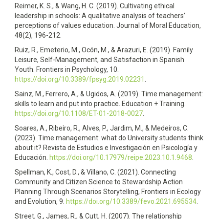
Reimer, K. S., & Wang, H. C. (2019). Cultivating ethical
leadership in schools: A qualitative analysis of teachers’
perceptions of values education. Journal of Moral Education,
48(2), 196-212.
Ruiz, R., Emeterio, M., Ocón, M., & Arazuri, E. (2019). Family
Leisure, Self-Management, and Satisfaction in Spanish
Youth. Frontiers in Psychology, 10.
https://doi.org/10.3389/fpsyg.2019.02231
.
Sainz, M., Ferrero, A., & Ugidos, A. (2019). Time management:
skills to learn and put into practice. Education + Training.
https://doi.org/10.1108/ET-01-2018-0027
.
Soares, A., Ribeiro, R., Alves, P., Jardim, M., & Medeiros, C.
(2023). Time management: what do University students think
about it? Revista de Estudios e Investigación en Psicología y
Educación.
https://doi.org/10.17979/reipe.2023.10.1.9468
.
Spellman, K., Cost, D., & Villano, C. (2021). Connecting
Community and Citizen Science to Stewardship Action
Planning Through Scenarios Storytelling, Frontiers in Ecology
and Evolution, 9.
https://doi.org/10.3389/fevo.2021.695534
.
Street, G., James, R., & Cutt, H. (2007). The relationship