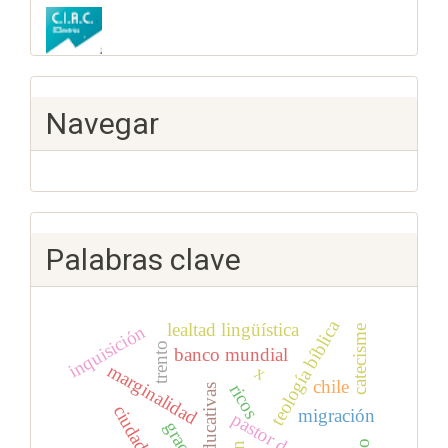
Navegar
Palabras clave
teología bíblica
lealtad lingüística
inquisición
catecisme
trento
banco mundial
marginalidad
x
chile
ricos
migración
gracia