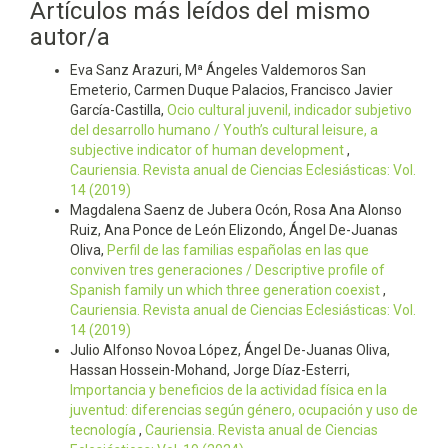
Artículos más leídos del mismo
autor/a
Eva Sanz Arazuri, Mª Ángeles Valdemoros San
Emeterio, Carmen Duque Palacios, Francisco Javier
García-Castilla,
Ocio cultural juvenil, indicador subjetivo
del desarrollo humano / Youth’s cultural leisure, a
subjective indicator of human development
,
Cauriensia. Revista anual de Ciencias Eclesiásticas: Vol.
14 (2019)
Magdalena Saenz de Jubera Ocón, Rosa Ana Alonso
Ruiz, Ana Ponce de León Elizondo, Ángel De-Juanas
Oliva,
Perfil de las familias españolas en las que
conviven tres generaciones / Descriptive profile of
Spanish family un which three generation coexist
,
Cauriensia. Revista anual de Ciencias Eclesiásticas: Vol.
14 (2019)
Julio Alfonso Novoa López, Ángel De-Juanas Oliva,
Hassan Hossein-Mohand, Jorge Díaz-Esterri,
Importancia y beneficios de la actividad física en la
juventud: diferencias según género, ocupación y uso de
tecnología
,
Cauriensia. Revista anual de Ciencias