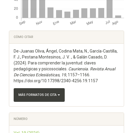
Detalles
CÓMO CITAR
del
De-Juanas Oliva, Ángel, Codina Mata, N., García-Castilla,
artículo
F. J., Pestana Montesinos, J. V. ., & Galán Casado, D.
(2024). Para comprender la juventud: claves
pedagógicas y psicosociales.
Cauriensia. Revista Anual
De Ciencias Eclesiásticas
,
19
, 1157–1166.
https://doi.org/10.17398/2340-4256.19.1157
MÁS FORMATOS DE CITA
NÚMERO