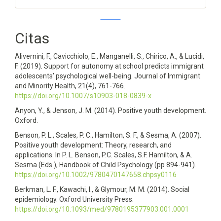
Citas
0
0
Alivernini, F., Cavicchiolo, E., Manganelli, S., Chirico, A., & Lucidi,
F. (2019). Support for autonomy at school predicts immigrant
adolescents’ psychological well-being. Journal of Immigrant
and Minority Health, 21(4), 761-766.
https://doi.org/10.1007/s10903-018-0839-x
Anyon, Y., & Jenson, J. M. (2014). Positive youth development.
Oxford.
Benson, P. L., Scales, P. C., Hamilton, S. F., & Sesma, A. (2007).
Positive youth development: Theory, research, and
applications. In P. L. Benson, P.C. Scales, S.F. Hamilton, & A.
Sesma (Eds.), Handbook of Child Psychology (pp 894-941).
https://doi.org/10.1002/9780470147658.chpsy0116
Berkman, L. F., Kawachi, I., & Glymour, M. M. (2014). Social
epidemiology. Oxford University Press.
https://doi.org/10.1093/med/9780195377903.001.0001