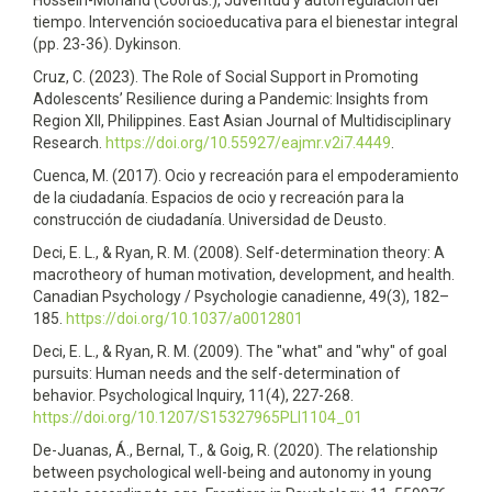
Hossein-Mohand (Coords.), Juventud y autorregulación del
tiempo. Intervención socioeducativa para el bienestar integral
(pp. 23-36). Dykinson.
Cruz, C. (2023). The Role of Social Support in Promoting
Adolescents’ Resilience during a Pandemic: Insights from
Region XII, Philippines. East Asian Journal of Multidisciplinary
Research.
https://doi.org/10.55927/eajmr.v2i7.4449
.
Cuenca, M. (2017). Ocio y recreación para el empoderamiento
de la ciudadanía. Espacios de ocio y recreación para la
construcción de ciudadanía. Universidad de Deusto.
Deci, E. L., & Ryan, R. M. (2008). Self-determination theory: A
macrotheory of human motivation, development, and health.
Canadian Psychology / Psychologie canadienne, 49(3), 182–
185.
https://doi.org/10.1037/a0012801
Deci, E. L., & Ryan, R. M. (2009). The "what" and "why" of goal
pursuits: Human needs and the self-determination of
behavior. Psychological Inquiry, 11(4), 227-268.
https://doi.org/10.1207/S15327965PLI1104_01
De-Juanas, Á., Bernal, T., & Goig, R. (2020). The relationship
between psychological well-being and autonomy in young