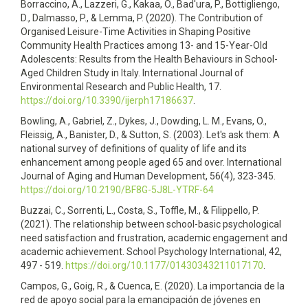
Borraccino, A., Lazzeri, G., Kakaa, O., Bad'ura, P., Bottigliengo,
D., Dalmasso, P., & Lemma, P. (2020). The Contribution of
Organised Leisure-Time Activities in Shaping Positive
Community Health Practices among 13- and 15-Year-Old
Adolescents: Results from the Health Behaviours in School-
Aged Children Study in Italy. International Journal of
Environmental Research and Public Health, 17.
https://doi.org/10.3390/ijerph17186637
.
Bowling, A., Gabriel, Z., Dykes, J., Dowding, L. M., Evans, O.,
Fleissig, A., Banister, D., & Sutton, S. (2003). Let's ask them: A
national survey of definitions of quality of life and its
enhancement among people aged 65 and over. International
Journal of Aging and Human Development, 56(4), 323-345.
https://doi.org/10.2190/BF8G-5J8L-YTRF-64
Buzzai, C., Sorrenti, L., Costa, S., Toffle, M., & Filippello, P.
(2021). The relationship between school-basic psychological
need satisfaction and frustration, academic engagement and
academic achievement. School Psychology International, 42,
497 - 519.
https://doi.org/10.1177/01430343211017170
.
Campos, G., Goig, R., & Cuenca, E. (2020). La importancia de la
red de apoyo social para la emancipación de jóvenes en