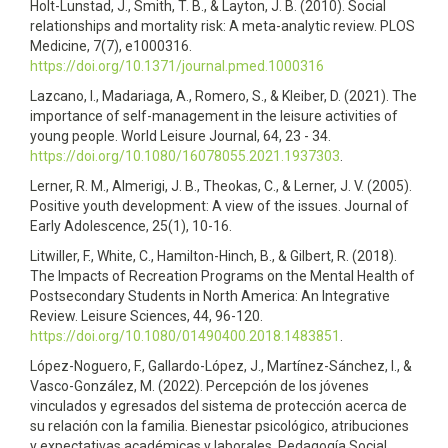
Holt-Lunstad, J., Smith, T. B., & Layton, J. B. (2010). Social
relationships and mortality risk: A meta-analytic review. PLOS
Medicine, 7(7), e1000316.
https://doi.org/10.1371/journal.pmed.1000316
Lazcano, I., Madariaga, A., Romero, S., & Kleiber, D. (2021). The
importance of self-management in the leisure activities of
young people. World Leisure Journal, 64, 23 - 34.
https://doi.org/10.1080/16078055.2021.1937303
.
Lerner, R. M., Almerigi, J. B., Theokas, C., & Lerner, J. V. (2005).
Positive youth development: A view of the issues. Journal of
Early Adolescence, 25(1), 10-16.
Litwiller, F., White, C., Hamilton-Hinch, B., & Gilbert, R. (2018).
The Impacts of Recreation Programs on the Mental Health of
Postsecondary Students in North America: An Integrative
Review. Leisure Sciences, 44, 96-120.
https://doi.org/10.1080/01490400.2018.1483851
.
López-Noguero, F., Gallardo-López, J., Martínez-Sánchez, I., &
Vasco-González, M. (2022). Percepción de los jóvenes
vinculados y egresados del sistema de protección acerca de
su relación con la familia. Bienestar psicológico, atribuciones
y expectativas académicas y laborales. Pedagogía Social.