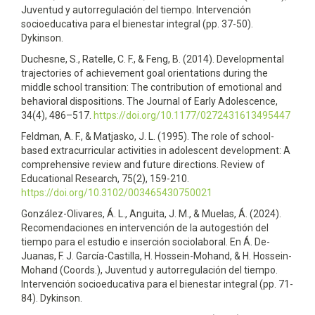
Juventud y autorregulación del tiempo. Intervención
socioeducativa para el bienestar integral (pp. 37-50).
Dykinson.
Duchesne, S., Ratelle, C. F., & Feng, B. (2014). Developmental
trajectories of achievement goal orientations during the
middle school transition: The contribution of emotional and
behavioral dispositions. The Journal of Early Adolescence,
34(4), 486–517.
https://doi.org/10.1177/0272431613495447
Feldman, A. F., & Matjasko, J. L. (1995). The role of school-
based extracurricular activities in adolescent development: A
comprehensive review and future directions. Review of
Educational Research, 75(2), 159-210.
https://doi.org/10.3102/003465430750021
González-Olivares, Á. L., Anguita, J. M., & Muelas, Á. (2024).
Recomendaciones en intervención de la autogestión del
tiempo para el estudio e inserción sociolaboral. En Á. De-
Juanas, F. J. García-Castilla, H. Hossein-Mohand, & H. Hossein-
Mohand (Coords.), Juventud y autorregulación del tiempo.
Intervención socioeducativa para el bienestar integral (pp. 71-
84). Dykinson.