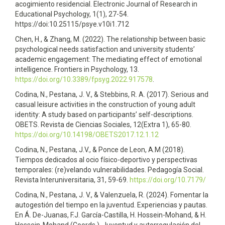
acogimiento residencial. Electronic Journal of Research in
Educational Psychology, 1(1), 27-54.
https://doi:10.25115/psye.v10i1.712
Chen, H., & Zhang, M. (2022). The relationship between basic
psychological needs satisfaction and university students’
academic engagement: The mediating effect of emotional
intelligence. Frontiers in Psychology, 13.
https://doi.org/10.3389/fpsyg.2022.917578
.
Codina, N., Pestana, J. V., & Stebbins, R. A. (2017). Serious and
casual leisure activities in the construction of young adult
identity: A study based on participants’ self-descriptions.
OBETS. Revista de Ciencias Sociales, 12(Extra 1), 65-80.
https://doi.org/10.14198/OBETS2017.12.1.12
Codina, N., Pestana, J.V., & Ponce de Leon, A.M (2018).
Tiempos dedicados al ocio físico-deportivo y perspectivas
temporales: (re)velando vulnerabilidades. Pedagogía Social.
Revista Interuniversitaria, 31, 59-69.
https://doi.org/10.7179/
Codina, N., Pestana, J. V., & Valenzuela, R. (2024). Fomentar la
autogestión del tiempo en la juventud. Experiencias y pautas.
En Á. De-Juanas, F.J. García-Castilla, H. Hossein-Mohand, & H.