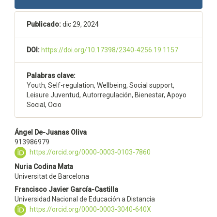
lateral
del
Publicado:
dic 29, 2024
artículo
DOI:
https://doi.org/10.17398/2340-4256.19.1157
Palabras clave:
Youth, Self-regulation, Wellbeing, Social support,
Leisure Juventud, Autorregulación, Bienestar, Apoyo
Social, Ocio
Contenido
Ángel De-Juanas Oliva
913986979
principal
https://orcid.org/0000-0003-0103-7860
del
Nuria Codina Mata
Universitat de Barcelona
artículo
Francisco Javier García-Castilla
Universidad Nacional de Educación a Distancia
https://orcid.org/0000-0003-3040-640X