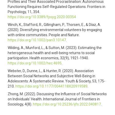
Profiles and Their Associated Procrastination: Autonomous
Functioning Requires Self-Regulated Operations. Frontiers in
Psychology, 11, 354.
https://doi.org/10.3389/fpsyg.2020.00354
Winch, K., Stafford, R., Gillingham, P., Thorsen, E., & Díaz, A.
(2020). Diversifying environmental volunteers by engaging
with online communities. People and Nature.
https://doi.org/10.1002/pan3.10147
.
Wilding, A., Munford, L., & Sutton, M. (2023). Estimating the
heterogeneous health and well-being returns to social
participation. Health economics, 32(9), 1921-1940.
https://doi.org/10.1002/hec.4695
.
Webster, D., Dunne, L., & Hunter, R. (2020). Association
Between Social Networks and Subjective Well-Being in
Adolescents: A Systematic Review. Youth & Society, 53, 175-
210.
https://doi.org/10.1177/0044118X20919589
.
Zhong, M. (2022). Discussing the Influence of Social Networks
on Individuals' Health. International Journal of Frontiers in
Sociology, 4(8).
https://doi.org/10.25236/ijfs.2022.040817
.