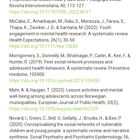
Revista Interuniversitaria, 40, 113-127.
https://doi.org/10.7179/PSRI_2022.40.07
McCabe, E., Amarbayan, M., Rabi, S., Mensoza, J., Farwa, S.,
Thapa, K., Zwicker, J. D., & Santana, M. (2022). Youth
engagement in mental health research: A systematic review.
Health Expectations, 26(1), 30-50.
https://doi.org/10.1111/hex.13650
Montgomery, S., Donnelly, M., Bhatnagar, P., Carlin, A., Kee, F., &
Hunter, R. (2019). Peer social network processes and
adolescent health behaviors: A systematic review. Preventive
medicine, 105900.
https://doi.org/10.1016/j.ypmed.2019.105900
.
Myhr, A. & Haugan, T. (2023). Leisure activities and mental
well-being among adolescents across Norwegian
municipalities. European Journal of Public Health, 33(2),
https://doi.org/10.1093/eurpub/ckad160.539
Nevard, I., Green, C., Bell, V., Gellatly, J., Brooks, H., & Bee, P.
(2020). Conceptualising the social networks of vulnerable
children and young people: a systematic review and narrative
synthesis. Social Psychiatry and Psychiatric Epidemiology, 56,