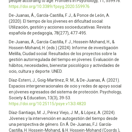
people according to age. Frontiers in Psychology, 11, 559976.
https://doi.org/10.3389/fpsyg.2020.559976
De-Juanas, Á., García-Castilla, F. J., & Ponce de León, A.
(2020). El tiempo de los jóvenes en dificultad social:
Utilización, gestión y acciones socioeducativas. Revista
española de pedagogía, 78(277), 477-495.
De-Juanas, Á., García-Castilla, F. J., Hossein-Mohand, H., &
Hossein-Mohand, H. (eds.) (2024). Informe de investigación
Melilla, Ciudad social. Resultados de los proyectos sobre la
gestión autorregulada del tiempo en jóvenes. Evaluación de
hábitos, necesidades, bienestar psicológico y actividades de
ocio, cultura y deporte. UNED.
Díaz-Esterri, J., Goig-Martínez, R. M., & De-Juanas, Á. (2021).
Espacios intergeneracionales de ocio y redes de apoyo social
en jóvenes egresados del sistema de protección. Psychology,
Society & Education, 13(3), 39-53.
https://doi.org/10.25115/psye.v13i3.4820
Díaz-Santiago, M. J., Pérez Viejo, J. M., & López, A. (2024).
Jóvenes y la intervención en autogestión del tiempo desde
una perspectiva de género. En Á. De-Juanas, F.J. García-
Castilla, H. Hossein-Mohand, & H. Hossein-Mohand (Coords.),