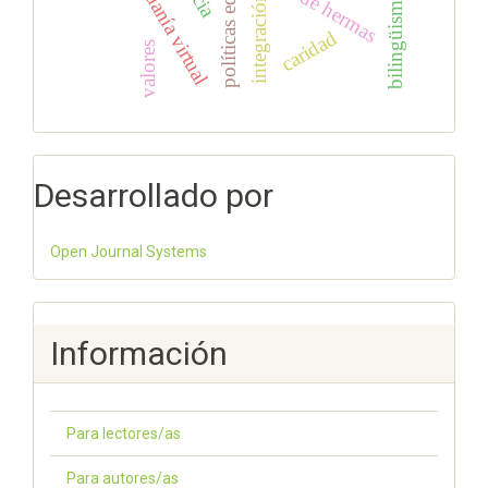
políticas educativas
ciudadanía virtual
pastor de hermas
bilingüismo
integración
caridad
valores
Desarrollado por
Open Journal Systems
Información
Para lectores/as
Para autores/as